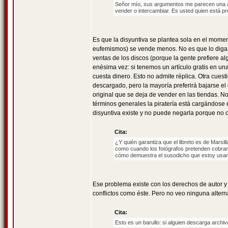
Señor mío, sus argumentos me parecen una au
vender o intercambiar. Es usted quien está pr
Es que la disyuntiva se plantea sola en el momen
eufemismos) se vende menos. No es que lo diga u
ventas de los discos (porque la gente prefiere al
enésima vez: si tenemos un artículo gratis en un
cuesta dinero. Esto no admite réplica. Otra cue
descargado, pero la mayoría preferirá bajarse e
original que se deja de vender en las tiendas. No
términos generales la piratería está cargándose
disyuntiva existe y no puede negarla porque no c
Cita:
¿Y quién garantiza que el libreto es de Marsil
como cuando los fotógrafos pretenden cobrar d
cómo demuestra el susodicho que estoy usand
Ese problema existe con los derechos de autor y
conflictos como éste. Pero no veo ninguna altern
Cita:
Esto es un barullo: si alguien descarga archi