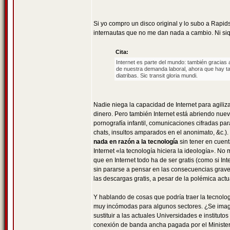
Si yo compro un disco original y lo subo a Rapid
internautas que no me dan nada a cambio. Ni siqu
Cita:
Internet es parte del mundo: también gracias a
de nuestra demanda laboral, ahora que hay ta
diatribas. Sic transit gloria mundi.
Nadie niega la capacidad de Internet para agil
dinero. Pero también Internet está abriendo nuev
pornografía infantil, comunicaciones cifradas par
chats, insultos amparados en el anonimato, &c.). 
nada en razón a la tecnología
sin tener en cuent
Internet «la tecnología hiciera la ideología». N
que en Internet todo ha de ser gratis (como si In
sin pararse a pensar en las consecuencias grave
las descargas gratis, a pesar de la polémica act
Y hablando de cosas que podría traer la tecnologí
muy incómodas para algunos sectores. ¿Se imagin
sustituir a las actuales Universidades e institu
conexión de banda ancha pagada por el Minister