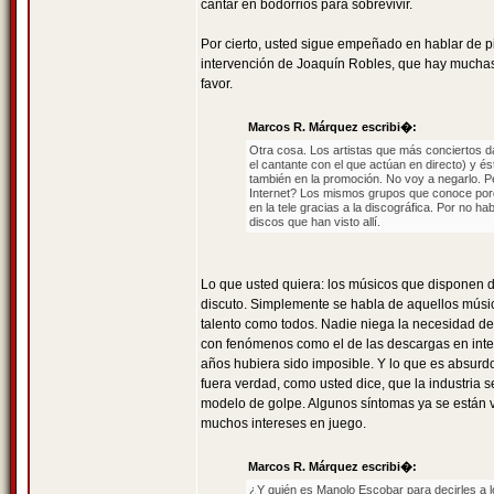
cantar en bodorrios para sobrevivir.
Por cierto, usted sigue empeñado en hablar de p
intervención de Joaquín Robles, que hay muchas d
favor.
Marcos R. Márquez escribi�:
Otra cosa. Los artistas que más conciertos d
el cantante con el que actúan en directo) y é
también en la promoción. No voy a negarlo. 
Internet? Los mismos grupos que conoce porque
en la tele gracias a la discográfica. Por no h
discos que han visto allí.
Lo que usted quiera: los músicos que disponen 
discuto. Simplemente se habla de aquellos músi
talento como todos. Nadie niega la necesidad de
con fenómenos como el de las descargas en inte
años hubiera sido imposible. Y lo que es absurd
fuera verdad, como usted dice, que la industria 
modelo de golpe. Algunos síntomas ya se están v
muchos intereses en juego.
Marcos R. Márquez escribi�:
¿Y quién es Manolo Escobar para decirles a 