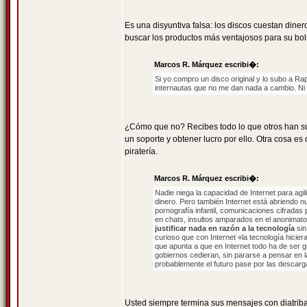
Es una disyuntiva falsa: los discos cuestan dine
buscar los productos más ventajosos para su bolsi
Marcos R. Márquez escribi�:
Si yo compro un disco original y lo subo a Ra
internautas que no me dan nada a cambio. Ni s
¿Cómo que no? Recibes todo lo que otros han sub
un soporte y obtener lucro por ello. Otra cosa e
piratería.
Marcos R. Márquez escribi�:
Nadie niega la capacidad de Internet para ag
dinero. Pero también Internet está abriendo nu
pornografía infantil, comunicaciones cifradas 
en chats, insultos amparados en el anonimato, 
justificar nada en razón a la tecnología
sin
curioso que con Internet «la tecnología hicie
que apunta a que en Internet todo ha de ser gr
gobiernos cedieran, sin pararse a pensar en 
probablemente el futuro pase por las descarg
Usted siempre termina sus mensajes con diatribas