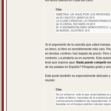
los libros nuevos en Casa del Libro:
Cita:
SIMETRIA: UN VIAJE POR LOS PATRONES
de DU SAUTOY, MARCUS 29 €.
LA CLASE CREATIVA: LA TRANSFORMACION
de FLORIDA, RICHARD 24.90 €
EL FUNDAMENTALISMO DEMOCRATICO: L
de BUENO, GUSTAVO 19 €
Si el argumento de la carestía que usted maneja 
un disco, el libro es sensiblemente más caro. P
en tiendas «online» han bajado de precio. Pero e
contrario. La piratería va en aumento. Esto quie
tesis que expone aquí.
Nada puede competir en u
de las patatas en España? Póngalas gratis y ve
Este punto también es especialmente delicado y 
mundo:
Cita:
No se esfuerce: todo lo que usted plantea es p
lo tanto el dinero, necesitan de la existenci
consecuencia establecer las equivalencias. In
basadas en el trueque podrían calcular equiva