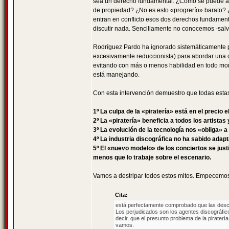
sea un derecho fundamental. ¿Cómo se puede afi
de propiedad? ¿No es esto «progrerío» barato? ¿
entran en conflicto esos dos derechos fundamenta
discutir nada. Sencillamente no conocemos -salv
Rodríguez Pardo ha ignorado sistemáticamente pá
excesivamente reduccionista) para abordar una c
evitando con más o menos habilidad en todo mom
está manejando.
Con esta intervención demuestro que todas estas 
1º La culpa de la «piratería» está en el precio 
2º La «piratería» beneficia a todos los artistas
3º La evolución de la tecnología nos «obliga» 
4º La industria discográfica no ha sabido adap
5º El «nuevo modelo» de los conciertos se justi
menos que lo trabaje sobre el escenario.
Vamos a destripar todos estos mitos. Empecemo
Cita:
está perfectamente comprobado que las descar
Los perjudicados son los agentes discográfic
decir, que el presunto problema de la pirater
vamos.