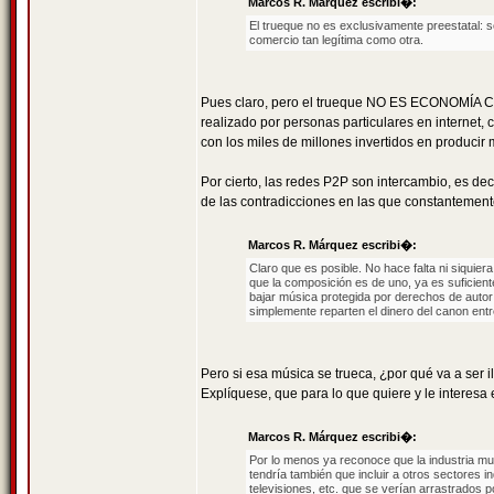
Marcos R. Márquez escribi�:
El trueque no es exclusivamente preestatal: 
comercio tan legítima como otra.
Pues claro, pero el trueque NO ES ECONOMÍA CA
realizado por personas particulares en internet,
con los miles de millones invertidos en producir
Por cierto, las redes P2P son intercambio, es d
de las contradicciones en las que constantement
Marcos R. Márquez escribi�:
Claro que es posible. No hace falta ni siquie
que la composición es de uno, ya es suficient
bajar música protegida por derechos de autor
simplemente reparten el dinero del canon entr
Pero si esa música se trueca, ¿por qué va a ser i
Explíquese, que para lo que quiere y le interes
Marcos R. Márquez escribi�:
Por lo menos ya reconoce que la industria m
tendría también que incluir a otros sectores in
televisiones, etc. que se verían arrastrados p