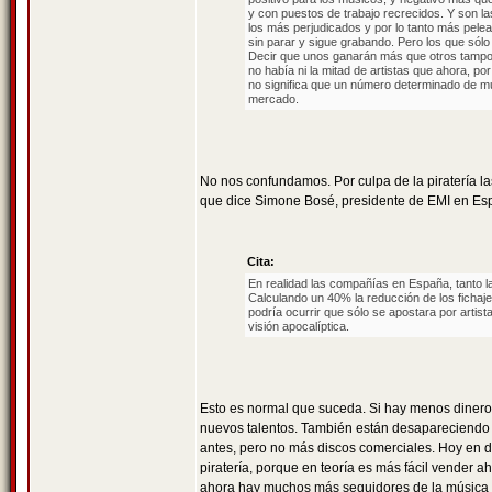
y con puestos de trabajo recrecidos. Y son la
los más perjudicados y por lo tanto más pele
sin parar y sigue grabando. Pero los que sól
Decir que unos ganarán más que otros tampoc
no había ni la mitad de artistas que ahora, p
no significa que un número determinado de mú
mercado.
No nos confundamos. Por culpa de la piratería l
que dice Simone Bosé, presidente de EMI en Esp
Cita:
En realidad las compañías en España, tanto l
Calculando un 40% la reducción de los fichaj
podría ocurrir que sólo se apostara por artis
visión apocalíptica.
Esto es normal que suceda. Si hay menos dinero
nuevos talentos. También están desapareciend
antes, pero no más discos comerciales. Hoy en dí
piratería, porque en teoría es más fácil vender 
ahora hay muchos más seguidores de la música q