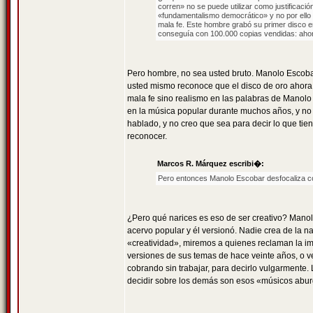
corren» no se puede utilizar como justificaci
«fundamentalismo democrático» y no por ello
mala fe. Este hombre grabó su primer disco e
conseguía con 100.000 copias vendidas: ahora,
Pero hombre, no sea usted bruto. Manolo Escobar
usted mismo reconoce que el disco de oro ahora
mala fe sino realismo en las palabras de Manol
en la música popular durante muchos años, y no
hablado, y no creo que sea para decir lo que ti
reconocer.
Marcos R. Márquez escribi�:
Pero entonces Manolo Escobar desfocaliza co
¿Pero qué narices es eso de ser creativo? Mano
acervo popular y él versionó. Nadie crea de la n
«creatividad», miremos a quienes reclaman la imp
versiones de sus temas de hace veinte años, o ve
cobrando sin trabajar, para decirlo vulgarmente.
decidir sobre los demás son esos «músicos abur