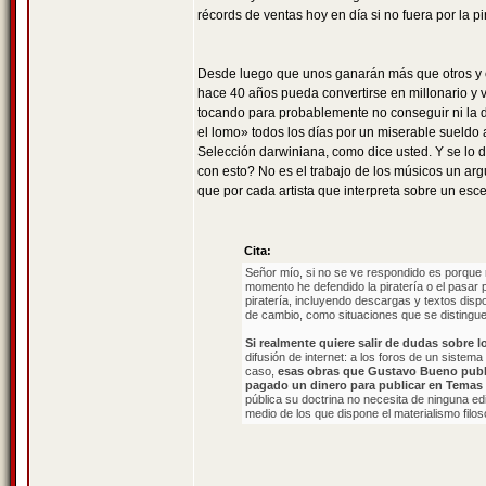
récords de ventas hoy en día si no fuera por la pir
Desde luego que unos ganarán más que otros y 
hace 40 años pueda convertirse en millonario y vi
tocando para probablemente no conseguir ni la dé
el lomo» todos los días por un miserable sueldo 
Selección darwiniana, como dice usted. Y se lo d
con esto? No es el trabajo de los músicos un ar
que por cada artista que interpreta sobre un esce
Cita:
Señor mío, si no se ve respondido es porque r
momento he defendido la piratería o el pasar 
piratería, incluyendo descargas y textos dispo
de cambio, como situaciones que se distingu
Si realmente quiere salir de dudas sobre 
difusión de internet: a los foros de un sistema
caso,
esas obras que Gustavo Bueno public
pagado un dinero para publicar en Temas
pública su doctrina no necesita de ninguna edi
medio de los que dispone el materialismo filos