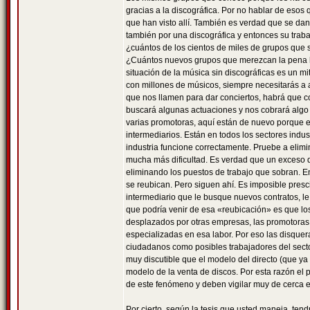
gracias a la discográfica. Por no hablar de esos
que han visto allí. También es verdad que se da
también por una discográfica y entonces su traba
¿cuántos de los cientos de miles de grupos que 
¿Cuántos nuevos grupos que merezcan la pena ha
situación de la música sin discográficas es un m
con millones de músicos, siempre necesitarás a 
que nos llamen para dar conciertos, habrá que c
buscará algunas actuaciones y nos cobrará algo
varias promotoras, aquí están de nuevo porque e
intermediarios. Están en todos los sectores indust
industria funcione correctamente. Pruebe a elimin
mucha más dificultad. Es verdad que un exceso de
eliminando los puestos de trabajo que sobran. E
se reubican. Pero siguen ahí. Es imposible presc
intermediario que le busque nuevos contratos, le
que podría venir de esa «reubicación» es que lo
desplazados por otras empresas, las promotoras d
especializadas en esa labor. Por eso las disque
ciudadanos como posibles trabajadores del sector
muy discutible que el modelo del directo (que ya
modelo de la venta de discos. Por esta razón e
de este fenómeno y deben vigilar muy de cerca e
Por cierto, según la tesis que usted maneja, ten