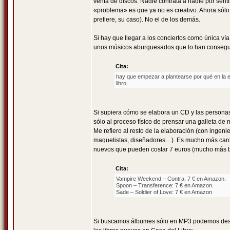
venta de discos. Nadie contrata a nadie por se
«problema» es que ya no es creativo. Ahora sólo l
prefiere, su caso). No el de los demás.
Si hay que llegar a los conciertos como única ví
unos músicos aburguesados que lo han conseguido
Cita:
hay que empezar a plantearse por qué en la 
libro…
Si supiera cómo se elabora un CD y las personas 
sólo al proceso físico de prensar una galleta de 
Me refiero al resto de la elaboración (con ingeni
maquetistas, diseñadores…). Es mucho más caro e
nuevos que pueden costar 7 euros (mucho más ba
Cita:
Vampire Weekend – Contra: 7 € en Amazon.
Spoon – Transference: 7 € en Amazon.
Sade – Soldier of Love: 7 € en Amazon
Si buscamos álbumes sólo en MP3 podemos desca