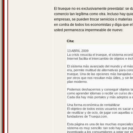
El trueque no es exclusivamente preestatal: se 
comercio tan legítima como otra. Incluso hay quien
empresas, se pueden trocar servicios o materias 
en contra de todos los economistas y diga que e
usted permanezca impermeable de nuevo:
Cita:
13 ABRIL 2009
La crisis resucita el trueque, el sistema econ
Internet facilita el intercambio de objetos e i
El sistema más avanzado del mundo y el más a
era, permite multitud de alternativas para co
trueque. Una de las opciones más barajadas 
por otros que nos resultan más útiles, y sin l
plan moderno.
Podemos deshacernos y conseguir objetos tan
como aprender idiomas o recibir un curso de co
Cada día hay más portales y más adeptos a e
Una forma económica de rentabilizar
El objetivo de todos estos usuarios es sacar 
de reutilizar y de ocio, de jugar con aquellas
fundadores de Truequi.com.
Esta página es una de las muchas especializa
sistema es muy sencillo: tan solo hay que puj
incentivado a los consumidores a optar por est