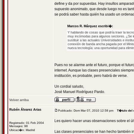
define y da por supuestas. Hay insultos amparad
supuesto anonimato, que desde luego no es tanto.
se podrá saber hasta quién ha usado un ordenad
Marcos R. Márquez escribi�:
Y hablando de cosas que podría traer la tecnol
muy incómodas para algunos sectores. ¿Se ima
sustituir a las actuales Universidades e inst
conexión de banda ancha pagada por el Minis
nueva tecnología: una oportunidad para elimin
Pues no se alarme ante el futuro, porque el fut
internet. Aunque las clases presenciales siempre 
institución, es probable, pero habrá de verse.
Un cordial saludo,
José Manuel Rodríguez Pardo.
Volver arriba
Rubén Álvarez Arias
Publicado: Dom Mar 07, 2010 12:58 pm
T�tulo del
Les quiero hacer unas observaciones sobre el últ
Registrado: 01 Feb 2004
Mensajes: 98
Ubicaci�n: Madrid
Las clases presenciales se han hecho también in