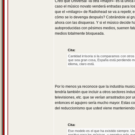
Creo que Universal -la otra «major»- es la únic
caso el músico novato venderá entradas para los c
que el «milagro» de Radiohead se va a repetir,
cómo se lo devenga después? Cobrándole al grup
ahora con las disqueras. Y si el músico decide ha
autoproducidas con pésimos medios, suenen fata
medios totalmente bloqueada.
Cita:
Cantidad irrisoria si la comparamos con otros
que sea gran cosa, España está perdiendo más 
idioma, claro está.
Por lo menos ya reconoce que la industria musi
tendría también que incluir a otros sectores indust
televisiones, etc. que se verían arrastrados por 
entonces el agujero sería mucho mayor. Estas c
del reduccionismo que usted viene manteniendo
Cita:
Ese modelo es el que ha existido siempre. Us
positivo para los músicos, y negativo más qu