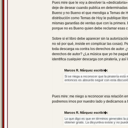
Pues mire que le voy a devolver la «dedicatoria»
deje de desear cuando publica en determinadas e
Bueno y no Bueno el que mendiga a Temas de Hoy
distribución como Temas de Hoy le publique libros
mismas garantías de ventas que con la primera. E
porque no es Bueno quien debe reclamar esas cue
Sobre si el libro debe aparecer sin la autorizació
no sé por qué, insiste en complicar las cosas). P
toda descarga va contra los derechos de autor. ¿
derechos de autor? ¿La música que yo he pagado
identifica cualquier descarga con piratería, y as
Marcos R. Márquez escribi�:
Si se niega a reconocer que la piratería está 
entonces es absurdo seguir con esta discusi
Pues mire: me niego a reconocer esa relación entr
podremos irnos por nuestro lado y dedicarnos a 
Marcos R. Márquez escribi�:
Lo que digo es que en términos generales la 
obtener gratis. La disyuntiva existe y no pue