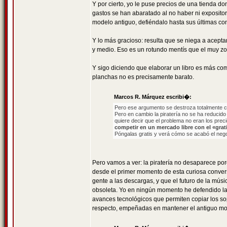
Y por cierto, yo le puse precios de una tienda d
gastos se han abaratado al no haber ni expositore
modelo antiguo, defiéndalo hasta sus últimas con
Y lo más gracioso: resulta que se niega a acept
y medio. Eso es un rotundo mentís que el muy zo
Y sigo diciendo que elaborar un libro es más com
planchas no es precisamente barato.
Marcos R. Márquez escribi�:
Pero ese argumento se destroza totalmente c
Pero en cambio la piratería no se ha reducido
quiere decir que el problema no eran los prec
competir en un mercado libre con el «grati
Póngalas gratis y verá cómo se acabó el neg
Pero vamos a ver: la piratería no desaparece por
desde el primer momento de esta curiosa conver
gente a las descargas, y que el futuro de la mús
obsoleta. Yo en ningún momento he defendido la pi
avances tecnológicos que permiten copiar los so
respecto, empeñadas en mantener el antiguo mod