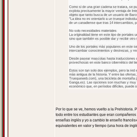
Como si de una gran cadena se tratara, se pue
explota precisamente la mayor ventaja de Inte
objeto que tanto busca de un usuario de Barc
"La idea no es orientarlo a un trueque indivi
de un canadiense que tras 14 intercambios, pa
No solo necesidades materiales
La originalidad tiene en este tipo de portale
sino que también es posible dar y recibir otr
Uno de los portales más populares en este se
intercambiar conocimientos y destrezas, y rec
Desde pasear mascotas hasta traducciones de 
provechosas en este banco cibernético del t
Estos son tan solo dos ejemplos, pero la red
más antigua de la historia. Y entre las ofert
Truequeweb.com), una bicicleta de montaña po
Ganga.es). Las opciones son muchas y muy var
económico que, en períodos difíciles, puede 
Por lo que se ve, hemos vuelto a la Prehistoria. 
todo entre los estudiantes que eran compañeros
enseñas inglés y yo a cambio te enseño francés»
equivalentes en valor y tiempo (una hora de ingl