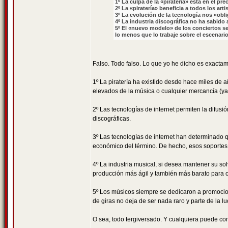
1º La culpa de la «piratería» está en el pr
2º La «piratería» beneficia a todos los art
3º La evolución de la tecnología nos «obli
4º La industria discográfica no ha sabido
5º El «nuevo modelo» de los conciertos se 
lo menos que lo trabaje sobre el escenario
Falso. Todo falso. Lo que yo he dicho es exactame
1º La piratería ha existido desde hace miles de 
elevados de la música o cualquier mercancía (ya
2º Las tecnologías de internet permiten la difu
discográficas.
3º Las tecnologías de internet han determinado qu
económico del término. De hecho, esos soportes
4º La industria musical, si desea mantener su s
producción más ágil y también más barato para o
5º Los músicos siempre se dedicaron a promocio
de giras no deja de ser nada raro y parte de la 
O sea, todo tergiversado. Y cualquiera puede co