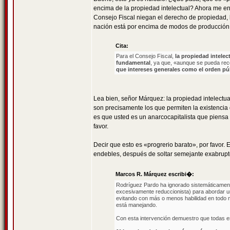
encima de la propiedad intelectual? Ahora me en
Consejo Fiscal niegan el derecho de propiedad, l
nación está por encima de modos de producción va
Cita:
Para el Consejo Fiscal,
la propiedad intele
fundamental
, ya que, «aunque se pueda re
que intereses generales como el orden pú
Lea bien, señor Márquez: la propiedad intelect
son precisamente los que permiten la existencia 
es que usted es un anarcocapitalista que piensa 
favor.
Decir que esto es «progrerio barato», por favor
endebles, después de soltar semejante exabrupto
Marcos R. Márquez escribi�:
Rodríguez Pardo ha ignorado sistemáticamente
excesivamente reduccionista) para abordar un
evitando con más o menos habilidad en todo 
está manejando.
Con esta intervención demuestro que todas es