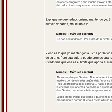
entonces el agujero sería mucho mayor. Esta
del reduccionismo que usted viene mantenien
Explíqueme qué reduccionismo mantengo yo. Si E
subvencionadas, mal le iba a ir.
Marcos R. Márquez escribi�:
No nos confundamos. Por culpa de la piraterí
Y eso es lo que yo mantengo: la lucha por la vi
de su arte. Pero cualquiera puede promocionar su
usted: diría que ese es el límite que aporta el me
Marcos R. Márquez escribi�:
Ahora resulta que Gustavo Bueno ha recibido 
medio o por devolverles algún viejo favor, se 
(«es un problema de la editorial… hable con ell
la editorial, que además no podrá ni siquiera 
don Gustavo no le hace falta -suponemos- el d
Luego afirma Pardo que como a Bueno no le hac
precisamente porque Bueno a estas alturas no 