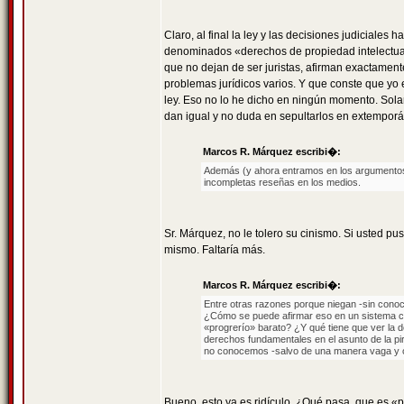
Claro, al final la ley y las decisiones judiciales
denominados «derechos de propiedad intelectual»
que no dejan de ser juristas, afirman exactament
problemas jurídicos varios. Y que conste que yo
ley. Eso no lo he dicho en ningún momento. Solam
dan igual y no duda en sepultarlos en extempor
Marcos R. Márquez escribi�:
Además (y ahora entramos en los argumentos)
incompletas reseñas en los medios.
Sr. Márquez, no le tolero su cinismo. Si usted 
mismo. Faltaría más.
Marcos R. Márquez escribi�:
Entre otras razones porque niegan -sin cono
¿Cómo se puede afirmar eso en un sistema ca
«progrerío» barato? ¿Y qué tiene que ver la d
derechos fundamentales en el asunto de la pi
no conocemos -salvo de una manera vaga y ob
Bueno, esto ya es ridículo. ¿Qué pasa, que es «p