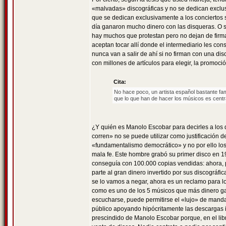
«malvadas» discográficas y no se dedican exclus
que se dedican exclusivamente a los conciertos 
día ganaron mucho dinero con las disqueras. O si
hay muchos que protestan pero no dejan de firmar
aceptan tocar allí donde el intermediario les co
nunca van a salir de ahí si no firman con una di
con millones de artículos para elegir, la promoci
Cita:
No hace poco, un artista español bastante fa
que lo que han de hacer los músicos es centr
¿Y quién es Manolo Escobar para decirles a los
corren» no se puede utilizar como justificación 
«fundamentalismo democrático» y no por ello lo
mala fe. Este hombre grabó su primer disco en 1
conseguía con 100.000 copias vendidas: ahora, p
parte al gran dinero invertido por sus discográ
se lo vamos a negar, ahora es un reclamo para lo
como es uno de los 5 músicos que más dinero g
escucharse, puede permitirse el «lujo» de mandar 
público apoyando hipócritamente las descargas 
prescindido de Manolo Escobar porque, en el libr