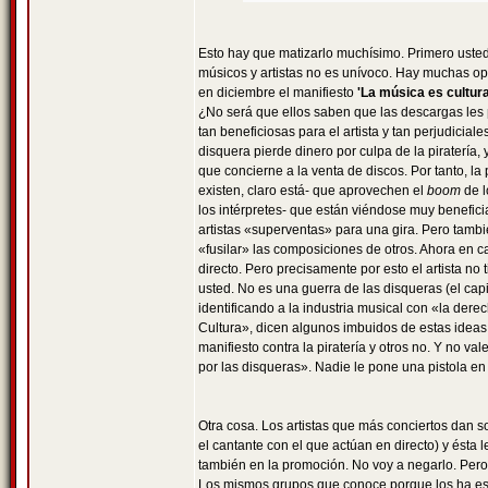
Esto hay que matizarlo muchísimo. Primero usted
músicos y artistas no es unívoco. Hay muchas op
en diciembre el manifiesto
'La música es cultur
¿No será que ellos saben que las descargas les
tan beneficiosas para el artista y tan perjudicia
disquera pierde dinero por culpa de la piratería
que concierne a la venta de discos. Por tanto, la 
existen, claro está- que aprovechen el
boom
de l
los intérpretes- que están viéndose muy benefic
artistas «superventas» para una gira. Pero tam
«fusilar» las composiciones de otros. Ahora en 
directo. Pero precisamente por esto el artista n
usted. No es una guerra de las disqueras (el capi
identificando a la industria musical con «la dere
Cultura», dicen algunos imbuidos de estas ideas d
manifiesto contra la piratería y otros no. Y no 
por las disqueras». Nadie le pone una pistola en
Otra cosa. Los artistas que más conciertos dan s
el cantante con el que actúan en directo) y ésta
también en la promoción. No voy a negarlo. Per
Los mismos grupos que conoce porque los ha escuc