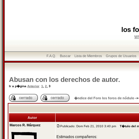
los f
w
F.A.Q.
Buscar
Lista de Miembros
Grupos de Usuarios
Abusan con los derechos de autor.
Ir a p�gina
Anterior
1
,
2
,
3
�ndice del Foro los foros de nódulo
-
Autor
Marcos R. Márquez
Publicado: Dom Feb 21, 2010 3:40 pm
T�tulo del 
Estimados compañeros: