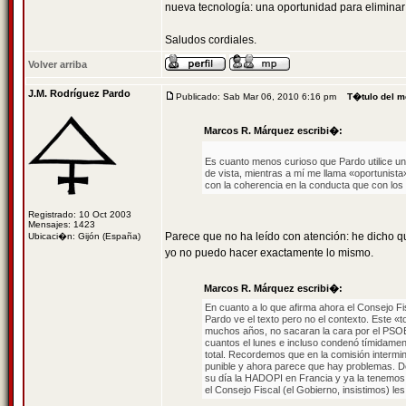
nueva tecnología: una oportunidad para eliminar
Saludos cordiales.
Volver arriba
J.M. Rodríguez Pardo
Publicado: Sab Mar 06, 2010 6:16 pm
T�tulo del m
Marcos R. Márquez escribi�:
Es cuanto menos curioso que Pardo utilice un 
de vista, mientras a mí me llama «oportunist
con la coherencia en la conducta que con lo
Registrado: 10 Oct 2003
Mensajes: 1423
Parece que no ha leído con atención: he dicho q
Ubicaci�n: Gijón (España)
yo no puedo hacer exactamente lo mismo.
Marcos R. Márquez escribi�:
En cuanto a lo que afirma ahora el Consejo Fi
Pardo ve el texto pero no el contexto. Este «
muchos años, no sacaran la cara por el PSOE
cuantos el lunes e incluso condenó tímidamente
total. Recordemos que en la comisión intermini
punible y ahora parece que hay problemas. De
su día la HADOPI en Francia y ya la tenemos
el Consejo Fiscal (el Gobierno, insistimos) le