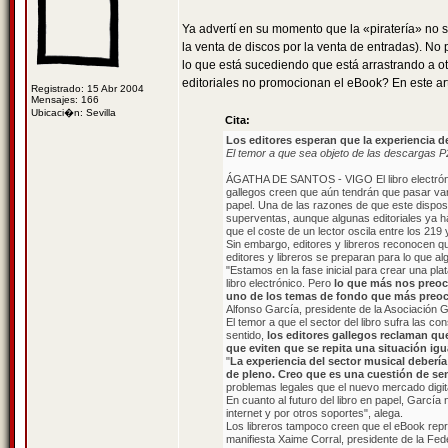
Ya advertí en su momento que la «piratería» no 
la venta de discos por la venta de entradas). N
lo que está sucediendo que está arrastrando a ot
editoriales no promocionan el eBook? En este artí
Registrado: 15 Abr 2004
Mensajes: 166
Ubicaci�n: Sevilla
Cita:
Los editores esperan que la experiencia de 
El temor a que sea objeto de las descargas P
ÁGATHA DE SANTOS - VIGO El libro electrónico
gallegos creen que aún tendrán que pasar var
papel. Una de las razones de que este disposi
superventas, aunque algunas editoriales ya ha
que el coste de un lector oscila entre los 219
Sin embargo, editores y libreros reconocen que 
editores y libreros se preparan para lo que a
"Estamos en la fase inicial para crear una plat
libro electrónico. Pero
lo que más nos preoc
uno de los temas de fondo que más preocup
Alfonso García, presidente de la Asociación G
El temor a que el sector del libro sufra las co
sentido,
los editores gallegos reclaman que
que eviten que se repita una situación igu
"
La experiencia del sector musical debería d
de pleno. Creo que es una cuestión de s
problemas legales que el nuevo mercado digita
En cuanto al futuro del libro en papel, García 
internet y por otros soportes", alega.
Los libreros tampoco creen que el eBook repr
manifiesta Xaime Corral, presidente de la Fede