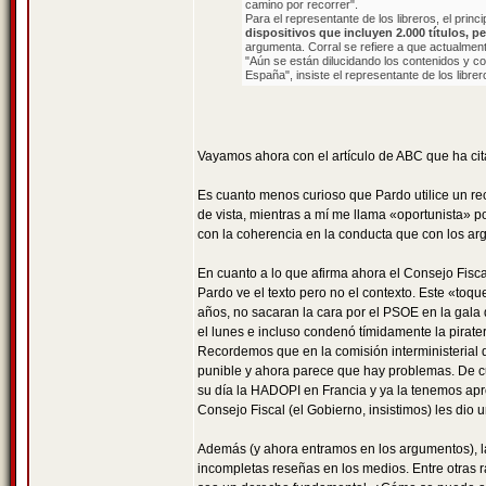
camino por recorrer".
Para el representante de los libreros, el princi
dispositivos que incluyen 2.000 títulos, p
argumenta. Corral se refiere a que actualmente, 
"Aún se están dilucidando los contenidos y com
España", insiste el representante de los librer
Vayamos ahora con el artículo de ABC que ha ci
Es cuanto menos curioso que Pardo utilice un rec
de vista, mientras a mí me llama «oportunista» 
con la coherencia en la conducta que con los a
En cuanto a lo que afirma ahora el Consejo Fiscal
Pardo ve el texto pero no el contexto. Este «toq
años, no sacaran la cara por el PSOE en la gal
el lunes e incluso condenó tímidamente la piraterí
Recordemos que en la comisión interministerial 
punible y ahora parece que hay problemas. De cu
su día la HADOPI en Francia y ya la tenemos apr
Consejo Fiscal (el Gobierno, insistimos) les dio 
Además (y ahora entramos en los argumentos), l
incompletas reseñas en los medios. Entre otras