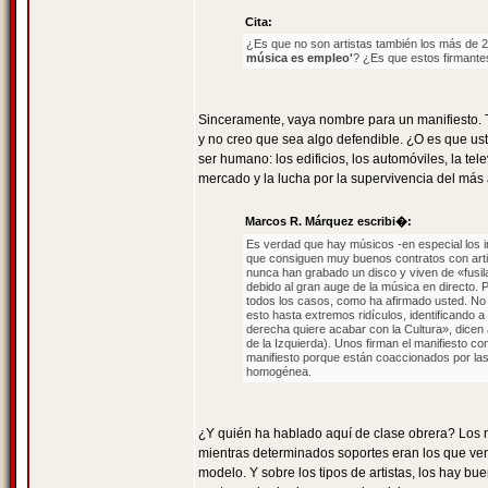
Cita:
¿Es que no son artistas también los más de 2
música es empleo'
? ¿Es que estos firmantes
Sinceramente, vaya nombre para un manifiesto. Tam
y no creo que sea algo defendible. ¿O es que ust
ser humano: los edificios, los automóviles, la tel
mercado y la lucha por la supervivencia del más 
Marcos R. Márquez escribi�:
Es verdad que hay músicos -en especial los i
que consiguen muy buenos contratos con art
nunca han grabado un disco y viven de «fusil
debido al gran auge de la música en directo. P
todos los casos, como ha afirmado usted. No e
esto hasta extremos ridículos, identificando a
derecha quiere acabar con la Cultura», dicen 
de la Izquierda). Unos firman el manifiesto co
manifiesto porque están coaccionados por las 
homogénea.
¿Y quién ha hablado aquí de clase obrera? Los m
mientras determinados soportes eran los que ven
modelo. Y sobre los tipos de artistas, los hay 