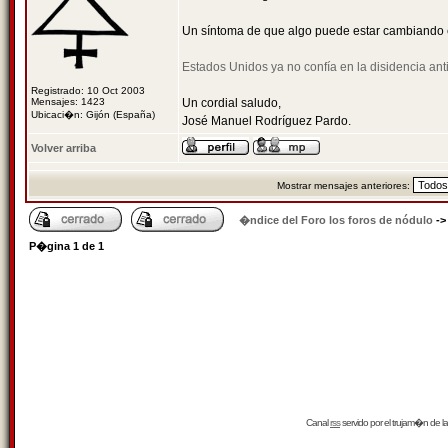
Un síntoma de que algo puede estar cambiando
Estados Unidos ya no confía en la disidencia anti
Registrado: 10 Oct 2003
Mensajes: 1423
Un cordial saludo,
Ubicaci�n: Gijón (España)
José Manuel Rodríguez Pardo.
Volver arriba
Mostrar mensajes anteriores:
�ndice del Foro los foros de nódulo
-
P�gina
1
de
1
Canal
rss
servido por el
trujam�n
de la