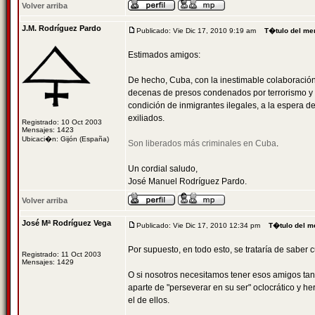
Volver arriba
J.M. Rodríguez Pardo
Publicado: Vie Dic 17, 2010 9:19 am
T�tulo del me
Estimados amigos:
De hecho, Cuba, con la inestimable colaboración
decenas de presos condenados por terrorismo y s
condición de inmigrantes ilegales, a la espera d
exiliados.
Registrado: 10 Oct 2003
Mensajes: 1423
Ubicaci�n: Gijón (España)
Son liberados más criminales en Cuba
.
Un cordial saludo,
José Manuel Rodríguez Pardo.
Volver arriba
José Mª Rodríguez Vega
Publicado: Vie Dic 17, 2010 12:34 pm
T�tulo del m
Por supuesto, en todo esto, se trataría de saber c
Registrado: 11 Oct 2003
Mensajes: 1429
O si nosotros necesitamos tener esos amigos tan 
aparte de "perseverar en su ser" oclocrático y he
el de ellos.