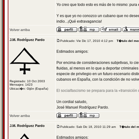
Yo creo que todo esto es más de lo mismo: pura 
Y es que yo no conozco un cubano que no desee sa
indio...¡Qué extravagancia!
Volver arriba
J.M. Rodríguez Pardo
Publicado: Vie Dic 17, 2010 4:12 pm
T�tulo del me
Estimados amigos:
Por encima de consideraciones subjetivas, lo cie
fluidas, al menos en lo que a deportar criminal
especie de privilegio en un futuro escenario dist
cubanos en España, con la condición de no volv
Registrado: 10 Oct 2003
Mensajes: 1423
Ubicaci�n: Gijón (España)
El socialfascismo se prepara para la «transició
Un cordial saludo,
José Manuel Rodríguez Pardo.
Volver arriba
J.M. Rodríguez Pardo
Publicado: Sab Dic 18, 2010 11:29 am
T�tulo del 
Estimados amigos: