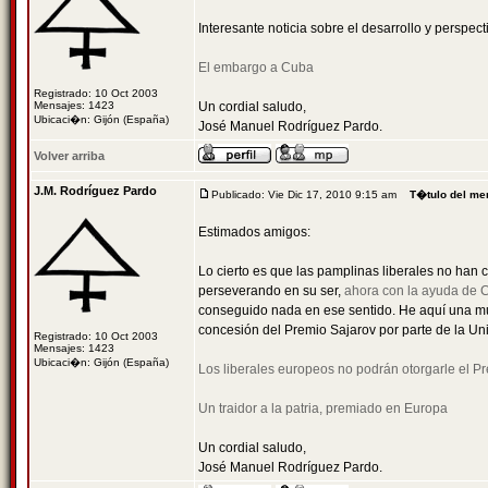
Interesante noticia sobre el desarrollo y perspe
El embargo a Cuba
Registrado: 10 Oct 2003
Mensajes: 1423
Un cordial saludo,
Ubicaci�n: Gijón (España)
José Manuel Rodríguez Pardo.
Volver arriba
J.M. Rodríguez Pardo
Publicado: Vie Dic 17, 2010 9:15 am
T�tulo del me
Estimados amigos:
Lo cierto es que las pamplinas liberales no han
perseverando en su ser,
ahora con la ayuda de 
conseguido nada en ese sentido. He aquí una mue
concesión del Premio Sajarov por parte de la Un
Registrado: 10 Oct 2003
Mensajes: 1423
Ubicaci�n: Gijón (España)
Los liberales europeos no podrán otorgarle el Pr
Un traidor a la patria, premiado en Europa
Un cordial saludo,
José Manuel Rodríguez Pardo.