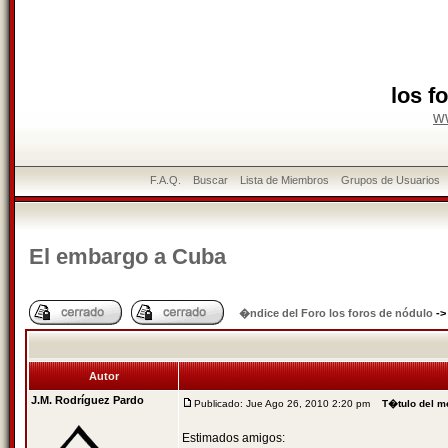
los f
w
F.A.Q.
Buscar
Lista de Miembros
Grupos de Usuarios
El embargo a Cuba
�ndice del Foro los foros de nódulo
-
Autor
J.M. Rodríguez Pardo
Publicado: Jue Ago 26, 2010 2:20 pm
T�tulo del m
Estimados amigos: