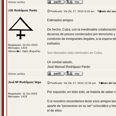
Volver arriba
J.M. Rodríguez Pardo
Publicado: Vie Dic 17, 2010 9:19 am
T�tulo del me
Estimados amigos:
De hecho, Cuba, con la inestimable colaboración
decenas de presos condenados por terrorismo y s
condición de inmigrantes ilegales, a la espera d
exiliados.
Registrado: 10 Oct 2003
Mensajes: 1423
Ubicaci�n: Gijón (España)
Son liberados más criminales en Cuba
.
Un cordial saludo,
José Manuel Rodríguez Pardo.
Volver arriba
José Mª Rodríguez Vega
Publicado: Vie Dic 17, 2010 12:34 pm
T�tulo del m
Por supuesto, en todo esto, se trataría de saber c
Registrado: 11 Oct 2003
Mensajes: 1429
O si nosotros necesitamos tener esos amigos tan 
aparte de "perseverar en su ser" oclocrático y he
el de ellos.