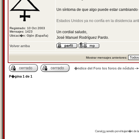
Un síntoma de que algo puede estar cambiando
Estados Unidos ya no confía en la disidencia anti
Registrado: 10 Oct 2003
Mensajes: 1423
Un cordial saludo,
Ubicaci�n: Gijón (España)
José Manuel Rodríguez Pardo.
Volver arriba
Mostrar mensajes anteriores:
�ndice del Foro los foros de nódulo
-
P�gina
1
de
1
Canal
rss
servido por el
trujam�n
de la