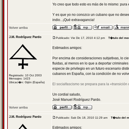
Yo creo que todo esto es más de lo mismo: pura 
Y es que yo no conozco un cubano que no desee sa
indio...¡Qué extravagancia!
Volver arriba
J.M. Rodríguez Pardo
Publicado: Vie Dic 17, 2010 4:12 pm
T�tulo del me
Estimados amigos:
Por encima de consideraciones subjetivas, lo cie
fluidas, al menos en lo que a deportar criminal
especie de privilegio en un futuro escenario dist
cubanos en España, con la condición de no volv
Registrado: 10 Oct 2003
Mensajes: 1423
Ubicaci�n: Gijón (España)
El socialfascismo se prepara para la «transició
Un cordial saludo,
José Manuel Rodríguez Pardo.
Volver arriba
J.M. Rodríguez Pardo
Publicado: Sab Dic 18, 2010 11:29 am
T�tulo del 
Estimados amigos: