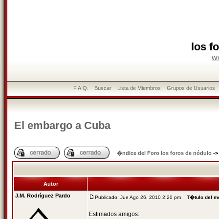
los f
w
F.A.Q.
Buscar
Lista de Miembros
Grupos de Usuarios
El embargo a Cuba
�ndice del Foro los foros de nódulo
-
Autor
J.M. Rodríguez Pardo
Publicado: Jue Ago 26, 2010 2:20 pm
T�tulo del m
Estimados amigos: