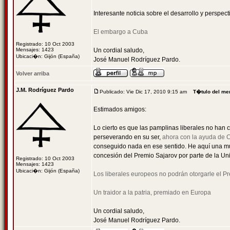
Interesante noticia sobre el desarrollo y perspe
El embargo a Cuba
Registrado: 10 Oct 2003
Mensajes: 1423
Un cordial saludo,
Ubicaci�n: Gijón (España)
José Manuel Rodríguez Pardo.
Volver arriba
J.M. Rodríguez Pardo
Publicado: Vie Dic 17, 2010 9:15 am
T�tulo del me
Estimados amigos:
Lo cierto es que las pamplinas liberales no han
perseverando en su ser,
ahora con la ayuda de 
conseguido nada en ese sentido. He aquí una mue
concesión del Premio Sajarov por parte de la Un
Registrado: 10 Oct 2003
Mensajes: 1423
Ubicaci�n: Gijón (España)
Los liberales europeos no podrán otorgarle el Pr
Un traidor a la patria, premiado en Europa
Un cordial saludo,
José Manuel Rodríguez Pardo.