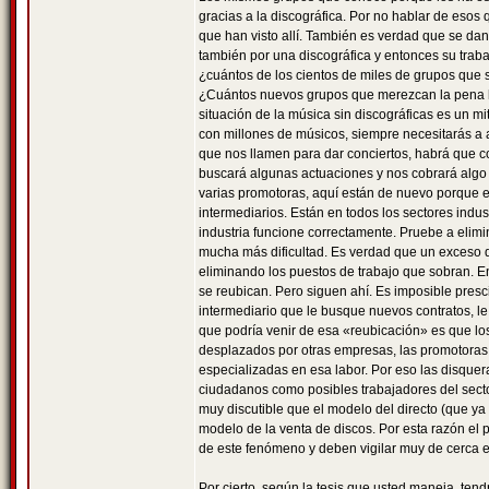
gracias a la discográfica. Por no hablar de esos
que han visto allí. También es verdad que se da
también por una discográfica y entonces su traba
¿cuántos de los cientos de miles de grupos que 
¿Cuántos nuevos grupos que merezcan la pena ha
situación de la música sin discográficas es un m
con millones de músicos, siempre necesitarás a 
que nos llamen para dar conciertos, habrá que c
buscará algunas actuaciones y nos cobrará algo
varias promotoras, aquí están de nuevo porque e
intermediarios. Están en todos los sectores indust
industria funcione correctamente. Pruebe a elimin
mucha más dificultad. Es verdad que un exceso de
eliminando los puestos de trabajo que sobran. E
se reubican. Pero siguen ahí. Es imposible presc
intermediario que le busque nuevos contratos, le
que podría venir de esa «reubicación» es que lo
desplazados por otras empresas, las promotoras d
especializadas en esa labor. Por eso las disque
ciudadanos como posibles trabajadores del sector
muy discutible que el modelo del directo (que ya
modelo de la venta de discos. Por esta razón e
de este fenómeno y deben vigilar muy de cerca e
Por cierto, según la tesis que usted maneja, ten