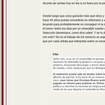
récords de ventas hoy en día si no fuera por la pir
Desde luego que unos ganarán más que otros y 
hace 40 años pueda convertirse en millonario y vi
tocando para probablemente no conseguir ni la dé
el lomo» todos los días por un miserable sueldo 
Selección darwiniana, como dice usted. Y se lo d
con esto? No es el trabajo de los músicos un ar
que por cada artista que interpreta sobre un esce
Cita:
Señor mío, si no se ve respondido es porque r
momento he defendido la piratería o el pasar 
piratería, incluyendo descargas y textos dispo
de cambio, como situaciones que se distingu
Si realmente quiere salir de dudas sobre 
difusión de internet: a los foros de un sistema
caso,
esas obras que Gustavo Bueno public
pagado un dinero para publicar en Temas
pública su doctrina no necesita de ninguna edi
medio de los que dispone el materialismo filos