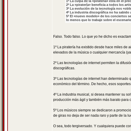
1º La culpa de la «piratería» está en el pr
2º La «piratería» beneficia a todos los art
3º La evolución de la tecnología nos «obli
4º La industria discográfica no ha sabido
5º El «nuevo modelo» de los conciertos se 
lo menos que lo trabaje sobre el escenario
Falso. Todo falso. Lo que yo he dicho es exactame
1º La piratería ha existido desde hace miles de 
elevados de la música o cualquier mercancía (ya
2º Las tecnologías de internet permiten la difu
discográficas.
3º Las tecnologías de internet han determinado qu
económico del término. De hecho, esos soportes
4º La industria musical, si desea mantener su s
producción más ágil y también más barato para o
5º Los músicos siempre se dedicaron a promocio
de giras no deja de ser nada raro y parte de la 
O sea, todo tergiversado. Y cualquiera puede co