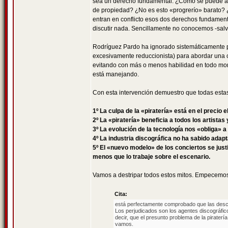
sea un derecho fundamental. ¿Cómo se puede afi
de propiedad? ¿No es esto «progrerío» barato? ¿
entran en conflicto esos dos derechos fundamenta
discutir nada. Sencillamente no conocemos -salv
Rodríguez Pardo ha ignorado sistemáticamente pá
excesivamente reduccionista) para abordar una c
evitando con más o menos habilidad en todo mom
está manejando.
Con esta intervención demuestro que todas estas 
1º La culpa de la «piratería» está en el precio 
2º La «piratería» beneficia a todos los artistas
3º La evolución de la tecnología nos «obliga» 
4º La industria discográfica no ha sabido adap
5º El «nuevo modelo» de los conciertos se justi
menos que lo trabaje sobre el escenario.
Vamos a destripar todos estos mitos. Empecemo
Cita:
está perfectamente comprobado que las descar
Los perjudicados son los agentes discográfic
decir, que el presunto problema de la pirater
vamos.