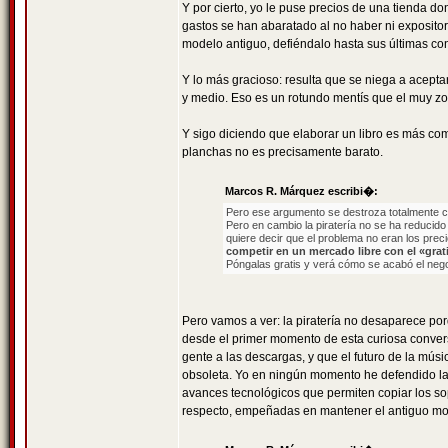
Y por cierto, yo le puse precios de una tienda d
gastos se han abaratado al no haber ni expositore
modelo antiguo, defiéndalo hasta sus últimas con
Y lo más gracioso: resulta que se niega a acept
y medio. Eso es un rotundo mentís que el muy zo
Y sigo diciendo que elaborar un libro es más com
planchas no es precisamente barato.
Marcos R. Márquez escribi�:
Pero ese argumento se destroza totalmente c
Pero en cambio la piratería no se ha reducido
quiere decir que el problema no eran los prec
competir en un mercado libre con el «grati
Póngalas gratis y verá cómo se acabó el neg
Pero vamos a ver: la piratería no desaparece por
desde el primer momento de esta curiosa conver
gente a las descargas, y que el futuro de la mús
obsoleta. Yo en ningún momento he defendido la pi
avances tecnológicos que permiten copiar los so
respecto, empeñadas en mantener el antiguo mod