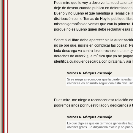
Pues mire que le voy a devolver la «dedicatoria»
deje de desear cuando publica en determinadas e
Bueno y no Bueno el que mendiga a Temas de Hoy
distribución como Temas de Hoy le publique libros
mismas garantías de ventas que con la primera. E
porque no es Bueno quien debe reclamar esas cue
Sobre si el libro debe aparecer sin la autorizació
no sé por qué, insiste en complicar las cosas). P
toda descarga va contra los derechos de autor. ¿
derechos de autor? ¿La música que yo he pagado
identifica cualquier descarga con piratería, y as
Marcos R. Márquez escribi�:
Si se niega a reconocer que la piratería está 
entonces es absurdo seguir con esta discusi
Pues mire: me niego a reconocer esa relación entr
podremos irnos por nuestro lado y dedicarnos a 
Marcos R. Márquez escribi�:
Lo que digo es que en términos generales la 
obtener gratis. La disyuntiva existe y no pue