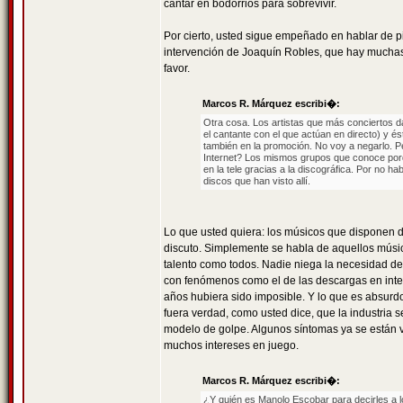
cantar en bodorrios para sobrevivir.
Por cierto, usted sigue empeñado en hablar de p
intervención de Joaquín Robles, que hay muchas d
favor.
Marcos R. Márquez escribi�:
Otra cosa. Los artistas que más conciertos d
el cantante con el que actúan en directo) y é
también en la promoción. No voy a negarlo. 
Internet? Los mismos grupos que conoce porque
en la tele gracias a la discográfica. Por no h
discos que han visto allí.
Lo que usted quiera: los músicos que disponen 
discuto. Simplemente se habla de aquellos músi
talento como todos. Nadie niega la necesidad de
con fenómenos como el de las descargas en inte
años hubiera sido imposible. Y lo que es absurd
fuera verdad, como usted dice, que la industria 
modelo de golpe. Algunos síntomas ya se están v
muchos intereses en juego.
Marcos R. Márquez escribi�:
¿Y quién es Manolo Escobar para decirles a 