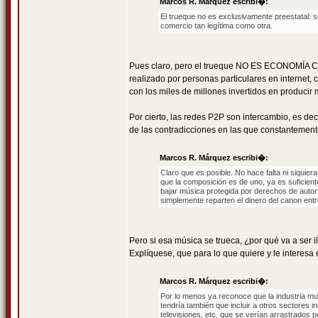
Marcos R. Márquez escribi�:
El trueque no es exclusivamente preestatal: 
comercio tan legítima como otra.
Pues claro, pero el trueque NO ES ECONOMÍA CA
realizado por personas particulares en internet,
con los miles de millones invertidos en producir
Por cierto, las redes P2P son intercambio, es d
de las contradicciones en las que constantement
Marcos R. Márquez escribi�:
Claro que es posible. No hace falta ni siquie
que la composición es de uno, ya es suficient
bajar música protegida por derechos de autor
simplemente reparten el dinero del canon entr
Pero si esa música se trueca, ¿por qué va a ser i
Explíquese, que para lo que quiere y le interes
Marcos R. Márquez escribi�:
Por lo menos ya reconoce que la industria m
tendría también que incluir a otros sectores in
televisiones, etc. que se verían arrastrados p