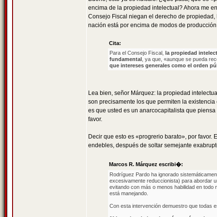
encima de la propiedad intelectual? Ahora me en
Consejo Fiscal niegan el derecho de propiedad, l
nación está por encima de modos de producción va
Cita:
Para el Consejo Fiscal,
la propiedad intele
fundamental
, ya que, «aunque se pueda re
que intereses generales como el orden pú
Lea bien, señor Márquez: la propiedad intelect
son precisamente los que permiten la existencia 
es que usted es un anarcocapitalista que piensa 
favor.
Decir que esto es «progrerio barato», por favor
endebles, después de soltar semejante exabrupto
Marcos R. Márquez escribi�:
Rodríguez Pardo ha ignorado sistemáticamente
excesivamente reduccionista) para abordar un
evitando con más o menos habilidad en todo 
está manejando.
Con esta intervención demuestro que todas es