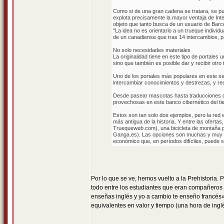
Como si de una gran cadena se tratara, se pue
explota precisamente la mayor ventaja de Inte
objeto que tanto busca de un usuario de Barc
"La idea no es orientarlo a un trueque indivi
de un canadiense que tras 14 intercambios, pa
No solo necesidades materiales
La originalidad tiene en este tipo de portale
sino que también es posible dar y recibir otr
Uno de los portales más populares en este se
intercambiar conocimientos y destrezas, y rec
Desde pasear mascotas hasta traducciones de 
provechosas en este banco cibernético del t
Estos son tan solo dos ejemplos, pero la red
más antigua de la historia. Y entre las ofert
Truequeweb.com), una bicicleta de montaña po
Ganga.es). Las opciones son muchas y muy var
económico que, en períodos difíciles, puede 
Por lo que se ve, hemos vuelto a la Prehistoria. 
todo entre los estudiantes que eran compañeros
enseñas inglés y yo a cambio te enseño francés»
equivalentes en valor y tiempo (una hora de ingl