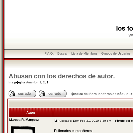
los f
w
F.A.Q.
Buscar
Lista de Miembros
Grupos de Usuarios
Abusan con los derechos de autor.
Ir a p�gina
Anterior
1
,
2
,
3
�ndice del Foro los foros de nódulo
-
Autor
Marcos R. Márquez
Publicado: Dom Feb 21, 2010 3:40 pm
T�tulo del 
Estimados compañeros: