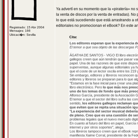
Ya advertí en su momento que la «piratería» no 
la venta de discos por la venta de entradas). N
lo que está sucediendo que está arrastrando a ot
editoriales no promocionan el eBook? En este artí
Registrado: 15 Abr 2004
Mensajes: 166
Ubicaci�n: Sevilla
Cita:
Los editores esperan que la experiencia de 
El temor a que sea objeto de las descargas P
ÁGATHA DE SANTOS - VIGO El libro electrónico
gallegos creen que aún tendrán que pasar var
papel. Una de las razones de que este disposi
superventas, aunque algunas editoriales ya ha
que el coste de un lector oscila entre los 219
Sin embargo, editores y libreros reconocen que 
editores y libreros se preparan para lo que a
"Estamos en la fase inicial para crear una plat
libro electrónico. Pero
lo que más nos preoc
uno de los temas de fondo que más preocup
Alfonso García, presidente de la Asociación G
El temor a que el sector del libro sufra las co
sentido,
los editores gallegos reclaman que
que eviten que se repita una situación igu
"
La experiencia del sector musical debería d
de pleno. Creo que es una cuestión de s
problemas legales que el nuevo mercado digita
En cuanto al futuro del libro en papel, García 
internet y por otros soportes", alega.
Los libreros tampoco creen que el eBook repr
manifiesta Xaime Corral, presidente de la Fede