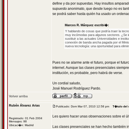
define y da por supuestas. Hay insultos amparad
supuesto anonimato, que desde luego no es tanto.
se podrá saber hasta quién ha usado un ordenad
Marcos R. Márquez escribi�:
Y hablando de cosas que podría traer la tecnol
muy incómodas para algunos sectores. ¿Se ima
sustituir a las actuales Universidades e inst
conexión de banda ancha pagada por el Minis
nueva tecnología: una oportunidad para elimin
Pues no se alarme ante el futuro, porque el fut
internet. Aunque las clases presenciales siempre 
institución, es probable, pero habrá de verse.
Un cordial saludo,
José Manuel Rodríguez Pardo.
Volver arriba
Rubén Álvarez Arias
Publicado: Dom Mar 07, 2010 12:58 pm
T�tulo del
Les quiero hacer unas observaciones sobre el últ
Registrado: 01 Feb 2004
Mensajes: 98
Ubicaci�n: Madrid
Las clases presenciales se han hecho también in