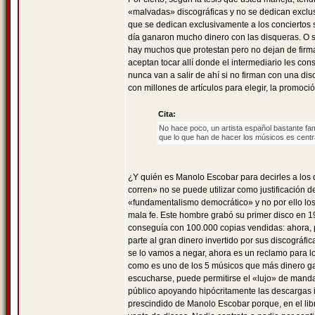
«malvadas» discográficas y no se dedican exclus
que se dedican exclusivamente a los conciertos 
día ganaron mucho dinero con las disqueras. O si
hay muchos que protestan pero no dejan de firmar
aceptan tocar allí donde el intermediario les co
nunca van a salir de ahí si no firman con una di
con millones de artículos para elegir, la promoci
Cita:
No hace poco, un artista español bastante fa
que lo que han de hacer los músicos es centr
¿Y quién es Manolo Escobar para decirles a los
corren» no se puede utilizar como justificación 
«fundamentalismo democrático» y no por ello lo
mala fe. Este hombre grabó su primer disco en 1
conseguía con 100.000 copias vendidas: ahora, p
parte al gran dinero invertido por sus discográ
se lo vamos a negar, ahora es un reclamo para lo
como es uno de los 5 músicos que más dinero g
escucharse, puede permitirse el «lujo» de mandar 
público apoyando hipócritamente las descargas 
prescindido de Manolo Escobar porque, en el libr