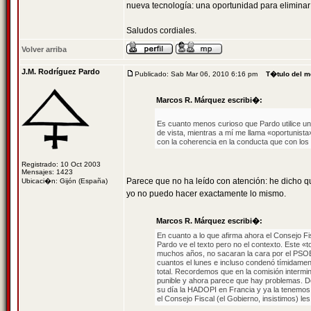
nueva tecnología: una oportunidad para eliminar
Saludos cordiales.
Volver arriba
J.M. Rodríguez Pardo
Publicado: Sab Mar 06, 2010 6:16 pm
T�tulo del m
Marcos R. Márquez escribi�:
Es cuanto menos curioso que Pardo utilice un 
de vista, mientras a mí me llama «oportunist
con la coherencia en la conducta que con lo
Registrado: 10 Oct 2003
Mensajes: 1423
Parece que no ha leído con atención: he dicho q
Ubicaci�n: Gijón (España)
yo no puedo hacer exactamente lo mismo.
Marcos R. Márquez escribi�:
En cuanto a lo que afirma ahora el Consejo Fi
Pardo ve el texto pero no el contexto. Este «
muchos años, no sacaran la cara por el PSOE
cuantos el lunes e incluso condenó tímidamente
total. Recordemos que en la comisión intermini
punible y ahora parece que hay problemas. De
su día la HADOPI en Francia y ya la tenemos
el Consejo Fiscal (el Gobierno, insistimos) le