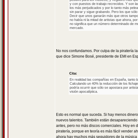
y con puestos de trabajo recrecidos. Y son la
los más perjudicados y por lo tanto más pele
sin parar y sigue grabando. Pero los que sól
Decir que unos ganarán más que otros tampoc
no había ni la mitad de artistas que ahora, p
no significa que un número determinado de mú
mercado.
No nos confundamos. Por culpa de la piratería l
que dice Simone Bosé, presidente de EMI en Esp
Cita:
En realidad las compañías en España, tanto l
Calculando un 40% la reducción de los fichaj
podría ocurrir que sólo se apostara por artis
visión apocalíptica.
Esto es normal que suceda. Si hay menos dinero
nuevos talentos. También están desapareciend
antes, pero no más discos comerciales. Hoy en dí
piratería, porque en teoría es más fácil vender 
ahora hay muchos más seguidores de la música q