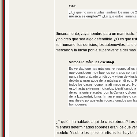
Cita:
¿Es que no son artistas también los más de 2
música es empleo'
? ¿Es que estos firmantes
Sinceramente, vaya nombre para un manifiesto. Tam
y no creo que sea algo defendible. ¿O es que ust
ser humano: los edificios, los automóviles, la tel
mercado y la lucha por la supervivencia del más 
Marcos R. Márquez escribi�:
Es verdad que hay músicos -en especial los i
que consiguen muy buenos contratos con art
nunca han grabado un disco y viven de «fusil
debido al gran auge de la música en directo. P
todos los casos, como ha afirmado usted. No e
esto hasta extremos ridículos, identificando a
derecha quiere acabar con la Cultura», dicen 
de la Izquierda). Unos firman el manifiesto co
manifiesto porque están coaccionados por las 
homogénea.
¿Y quién ha hablado aquí de clase obrera? Los m
mientras determinados soportes eran los que ven
modelo. Y sobre los tipos de artistas, los hay 