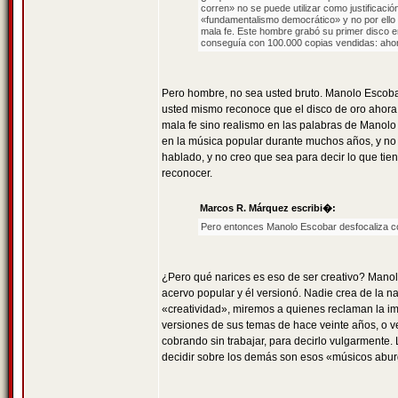
corren» no se puede utilizar como justificaci
«fundamentalismo democrático» y no por ello
mala fe. Este hombre grabó su primer disco e
conseguía con 100.000 copias vendidas: ahora,
Pero hombre, no sea usted bruto. Manolo Escobar
usted mismo reconoce que el disco de oro ahora
mala fe sino realismo en las palabras de Manol
en la música popular durante muchos años, y no
hablado, y no creo que sea para decir lo que ti
reconocer.
Marcos R. Márquez escribi�:
Pero entonces Manolo Escobar desfocaliza co
¿Pero qué narices es eso de ser creativo? Mano
acervo popular y él versionó. Nadie crea de la n
«creatividad», miremos a quienes reclaman la imp
versiones de sus temas de hace veinte años, o ve
cobrando sin trabajar, para decirlo vulgarmente.
decidir sobre los demás son esos «músicos abur