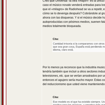
Creo que Universal -la otra «major»- es la únic
caso el músico novato venderá entradas para los c
que el «milagro» de Radiohead se va a repetir,
cómo se lo devenga después? Cobrándole al grup
ahora con las disqueras. Y si el músico decide ha
autoproducidas con pésimos medios, suenen fata
medios totalmente bloqueada.
Cita:
Cantidad irrisoria si la comparamos con otros
que sea gran cosa, España está perdiendo más 
idioma, claro está.
Por lo menos ya reconoce que la industria musi
tendría también que incluir a otros sectores indust
televisiones, etc. que se verían arrastrados por 
entonces el agujero sería mucho mayor. Estas c
del reduccionismo que usted viene manteniendo
Cita:
Ese modelo es el que ha existido siempre. Us
positivo para los músicos, y negativo más qu