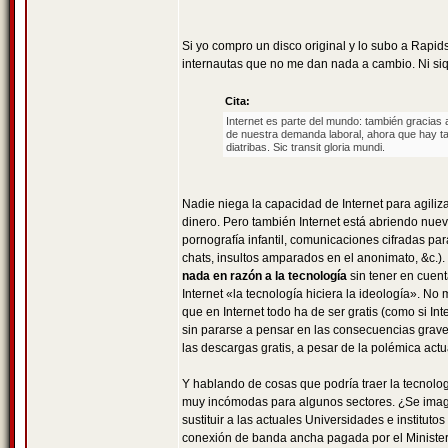
Si yo compro un disco original y lo subo a Rapid
internautas que no me dan nada a cambio. Ni siqu
Cita:
Internet es parte del mundo: también gracias a
de nuestra demanda laboral, ahora que hay ta
diatribas. Sic transit gloria mundi.
Nadie niega la capacidad de Internet para agil
dinero. Pero también Internet está abriendo nuev
pornografía infantil, comunicaciones cifradas par
chats, insultos amparados en el anonimato, &c.). 
nada en razón a la tecnología
sin tener en cuent
Internet «la tecnología hiciera la ideología». N
que en Internet todo ha de ser gratis (como si In
sin pararse a pensar en las consecuencias grave
las descargas gratis, a pesar de la polémica act
Y hablando de cosas que podría traer la tecnologí
muy incómodas para algunos sectores. ¿Se imagin
sustituir a las actuales Universidades e institu
conexión de banda ancha pagada por el Minister