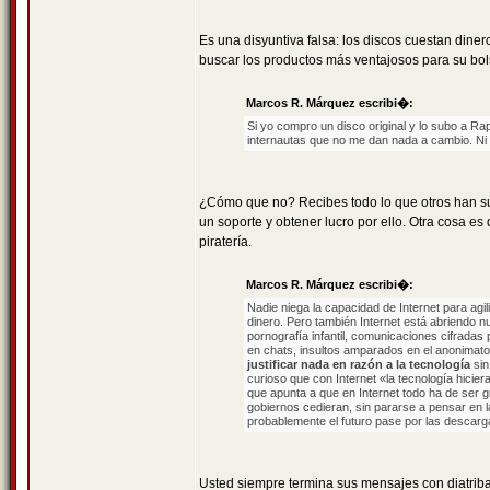
Es una disyuntiva falsa: los discos cuestan dine
buscar los productos más ventajosos para su bolsi
Marcos R. Márquez escribi�:
Si yo compro un disco original y lo subo a Ra
internautas que no me dan nada a cambio. Ni s
¿Cómo que no? Recibes todo lo que otros han sub
un soporte y obtener lucro por ello. Otra cosa e
piratería.
Marcos R. Márquez escribi�:
Nadie niega la capacidad de Internet para ag
dinero. Pero también Internet está abriendo nu
pornografía infantil, comunicaciones cifradas 
en chats, insultos amparados en el anonimato, 
justificar nada en razón a la tecnología
sin
curioso que con Internet «la tecnología hicie
que apunta a que en Internet todo ha de ser gr
gobiernos cedieran, sin pararse a pensar en 
probablemente el futuro pase por las descarg
Usted siempre termina sus mensajes con diatribas