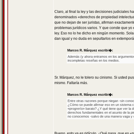
Claro, al final la ley y las decisiones judiciales
denominados «derechos de propiedad intelectual»
que no dejan de ser juristas, afirman exactament
problemas jurídicos varios. Y que conste que yo
ley. Eso no lo he dicho en ningún momento. Solam
dan igual y no duda en sepultarlos en extempor
Marcos R. Márquez escribi�:
Además (y ahora entramos en los argumentos)
incompletas reseñas en los medios.
Sr. Márquez, no le tolero su cinismo. Si usted 
mismo. Faltaría más.
Marcos R. Márquez escribi�:
Entre otras razones porque niegan -sin cono
¿Cómo se puede afirmar eso en un sistema ca
«progrerío» barato? ¿Y qué tiene que ver la d
derechos fundamentales en el asunto de la pi
no conocemos -salvo de una manera vaga y ob
Bueno, esto ya es ridículo. ¿Qué pasa, que es «p