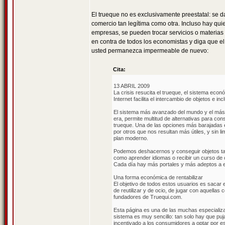
El trueque no es exclusivamente preestatal: se 
comercio tan legítima como otra. Incluso hay quien
empresas, se pueden trocar servicios o materias 
en contra de todos los economistas y diga que e
usted permanezca impermeable de nuevo:
Cita:
13 ABRIL 2009
La crisis resucita el trueque, el sistema econ
Internet facilita el intercambio de objetos e i
El sistema más avanzado del mundo y el más a
era, permite multitud de alternativas para co
trueque. Una de las opciones más barajadas 
por otros que nos resultan más útiles, y sin l
plan moderno.
Podemos deshacernos y conseguir objetos tan
como aprender idiomas o recibir un curso de co
Cada día hay más portales y más adeptos a e
Una forma económica de rentabilizar
El objetivo de todos estos usuarios es sacar 
de reutilizar y de ocio, de jugar con aquellas
fundadores de Truequi.com.
Esta página es una de las muchas especializa
sistema es muy sencillo: tan solo hay que puj
incentivado a los consumidores a optar por est