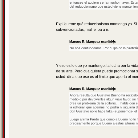
entonces el agujero sería mucho mayor. Esta
del reduccionismo que usted viene mantenien
Explíqueme qué reduccionismo mantengo yo. Si E
subvencionadas, mal le iba a ir.
Marcos R. Márquez escribi�:
No nos confundamos. Por culpa de la piraterí
Y eso es lo que yo mantengo: la lucha por la vi
de su arte. Pero cualquiera puede promocionar su
usted: diría que ese es el límite que aporta el me
Marcos R. Márquez escribi�:
Ahora resulta que Gustavo Bueno ha recibido 
medio o por devolverles algún viejo favor, se 
(«es un problema de la editorial… hable con ell
la editorial, que además no podrá ni siquiera 
don Gustavo no le hace falta -suponemos- el d
Luego afirma Pardo que como a Bueno no le hac
precisamente porque Bueno a estas alturas no 