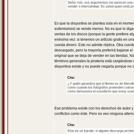
Señor mío, sus argumentos me parecen una au
vender o intercambiar. Es usted quien está pr
Es que la disyuntiva se plantea sola en el momen
eufemismos) se vende menos. No es que lo diga u
ventas de los discos (porque la gente prefiere al
enésima vez: si tenemos un artículo gratis en un
cuesta dinero. Esto no admite réplica. Otra cue
descargado, pero la mayoría preferirá bajarse e
original que se deja de vender en las tiendas. No
términos generales la piratería está cargándose
disyuntiva existe y no puede negarla porque no c
Cita:
¿Y quién garantiza que el libreto es de Marsil
como cuando los fotógrafos pretenden cobrar d
cómo demuestra el susodicho que estoy usand
Ese problema existe con los derechos de autor y
conflictos como éste. Pero no veo ninguna altern
Cita:
Esto es un barullo: si alguien descarga archi