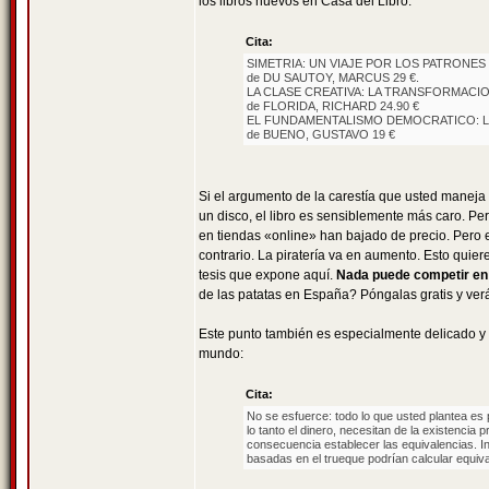
los libros nuevos en Casa del Libro:
Cita:
SIMETRIA: UN VIAJE POR LOS PATRONES
de DU SAUTOY, MARCUS 29 €.
LA CLASE CREATIVA: LA TRANSFORMACION
de FLORIDA, RICHARD 24.90 €
EL FUNDAMENTALISMO DEMOCRATICO: L
de BUENO, GUSTAVO 19 €
Si el argumento de la carestía que usted maneja 
un disco, el libro es sensiblemente más caro. P
en tiendas «online» han bajado de precio. Pero e
contrario. La piratería va en aumento. Esto quie
tesis que expone aquí.
Nada puede competir en u
de las patatas en España? Póngalas gratis y ve
Este punto también es especialmente delicado y 
mundo:
Cita:
No se esfuerce: todo lo que usted plantea es p
lo tanto el dinero, necesitan de la existenci
consecuencia establecer las equivalencias. In
basadas en el trueque podrían calcular equiva