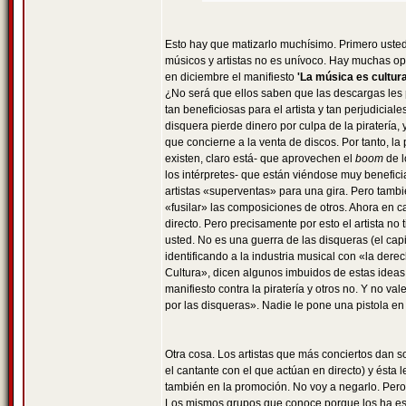
Esto hay que matizarlo muchísimo. Primero usted
músicos y artistas no es unívoco. Hay muchas op
en diciembre el manifiesto
'La música es cultur
¿No será que ellos saben que las descargas les
tan beneficiosas para el artista y tan perjudicia
disquera pierde dinero por culpa de la piratería
que concierne a la venta de discos. Por tanto, la 
existen, claro está- que aprovechen el
boom
de l
los intérpretes- que están viéndose muy benefic
artistas «superventas» para una gira. Pero tam
«fusilar» las composiciones de otros. Ahora en 
directo. Pero precisamente por esto el artista n
usted. No es una guerra de las disqueras (el capi
identificando a la industria musical con «la dere
Cultura», dicen algunos imbuidos de estas ideas d
manifiesto contra la piratería y otros no. Y no 
por las disqueras». Nadie le pone una pistola en
Otra cosa. Los artistas que más conciertos dan s
el cantante con el que actúan en directo) y ésta
también en la promoción. No voy a negarlo. Per
Los mismos grupos que conoce porque los ha escuc