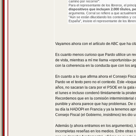
camino por recorrer".
Para el representante de los libreros, el princi
dispositivos que incluyen 2.000 títulos, p
argumenta. Corral se refiere a que actualmente, 
"Aún se están dilucidando los contenidos y com
España", insiste el representante de los librer
Vayamos ahora con el artículo de ABC que ha ci
Es cuanto menos curioso que Pardo utilice un rec
de vista, mientras a mí me llama «oportunista» 
con la coherencia en la conducta que con los a
En cuanto a lo que afirma ahora el Consejo Fiscal
Pardo ve el texto pero no el contexto. Este «toq
años, no sacaran la cara por el PSOE en la gal
el lunes e incluso condenó tímidamente la piraterí
Recordemos que en la comisión interministerial 
punible y ahora parece que hay problemas. De cu
su día la HADOPI en Francia y ya la tenemos apr
Consejo Fiscal (el Gobierno, insistimos) les dio 
Además (y ahora entramos en los argumentos), l
incompletas reseñas en los medios. Entre otras