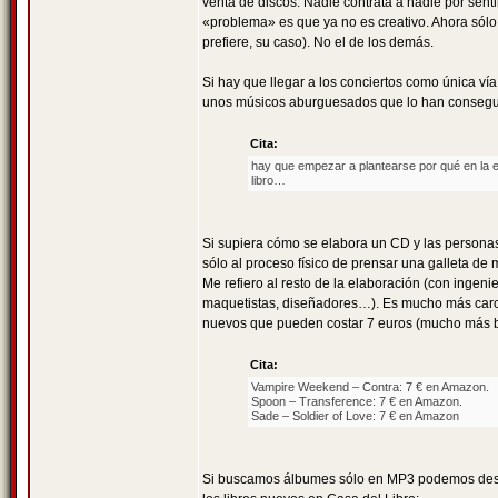
venta de discos. Nadie contrata a nadie por se
«problema» es que ya no es creativo. Ahora sólo l
prefiere, su caso). No el de los demás.
Si hay que llegar a los conciertos como única ví
unos músicos aburguesados que lo han conseguido
Cita:
hay que empezar a plantearse por qué en la 
libro…
Si supiera cómo se elabora un CD y las personas 
sólo al proceso físico de prensar una galleta de 
Me refiero al resto de la elaboración (con ingeni
maquetistas, diseñadores…). Es mucho más caro e
nuevos que pueden costar 7 euros (mucho más ba
Cita:
Vampire Weekend – Contra: 7 € en Amazon.
Spoon – Transference: 7 € en Amazon.
Sade – Soldier of Love: 7 € en Amazon
Si buscamos álbumes sólo en MP3 podemos desca