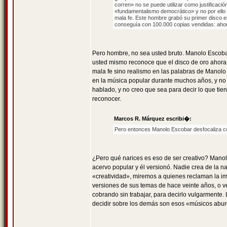
corren» no se puede utilizar como justificaci
«fundamentalismo democrático» y no por ello
mala fe. Este hombre grabó su primer disco e
conseguía con 100.000 copias vendidas: ahora,
Pero hombre, no sea usted bruto. Manolo Escobar
usted mismo reconoce que el disco de oro ahora
mala fe sino realismo en las palabras de Manol
en la música popular durante muchos años, y no
hablado, y no creo que sea para decir lo que ti
reconocer.
Marcos R. Márquez escribi�:
Pero entonces Manolo Escobar desfocaliza co
¿Pero qué narices es eso de ser creativo? Mano
acervo popular y él versionó. Nadie crea de la n
«creatividad», miremos a quienes reclaman la imp
versiones de sus temas de hace veinte años, o ve
cobrando sin trabajar, para decirlo vulgarmente.
decidir sobre los demás son esos «músicos abur