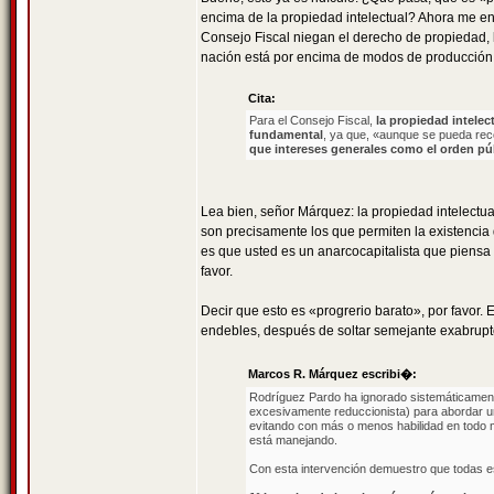
encima de la propiedad intelectual? Ahora me en
Consejo Fiscal niegan el derecho de propiedad, l
nación está por encima de modos de producción va
Cita:
Para el Consejo Fiscal,
la propiedad intele
fundamental
, ya que, «aunque se pueda re
que intereses generales como el orden pú
Lea bien, señor Márquez: la propiedad intelect
son precisamente los que permiten la existencia 
es que usted es un anarcocapitalista que piensa 
favor.
Decir que esto es «progrerio barato», por favor
endebles, después de soltar semejante exabrupto
Marcos R. Márquez escribi�:
Rodríguez Pardo ha ignorado sistemáticamente
excesivamente reduccionista) para abordar un
evitando con más o menos habilidad en todo 
está manejando.
Con esta intervención demuestro que todas es