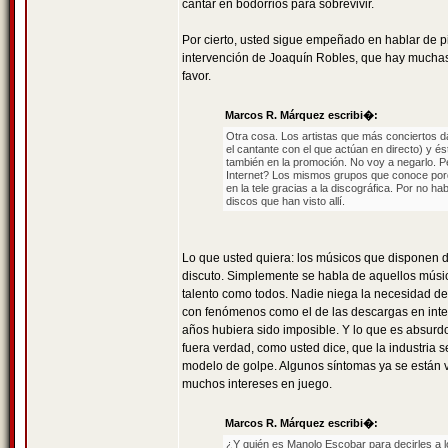
cantar en bodorrios para sobrevivir.
Por cierto, usted sigue empeñado en hablar de p
intervención de Joaquín Robles, que hay muchas d
favor.
Marcos R. Márquez escribi�:
Otra cosa. Los artistas que más conciertos d
el cantante con el que actúan en directo) y é
también en la promoción. No voy a negarlo. 
Internet? Los mismos grupos que conoce porque
en la tele gracias a la discográfica. Por no h
discos que han visto allí.
Lo que usted quiera: los músicos que disponen 
discuto. Simplemente se habla de aquellos músi
talento como todos. Nadie niega la necesidad de
con fenómenos como el de las descargas en inte
años hubiera sido imposible. Y lo que es absurd
fuera verdad, como usted dice, que la industria 
modelo de golpe. Algunos síntomas ya se están v
muchos intereses en juego.
Marcos R. Márquez escribi�:
¿Y quién es Manolo Escobar para decirles a 