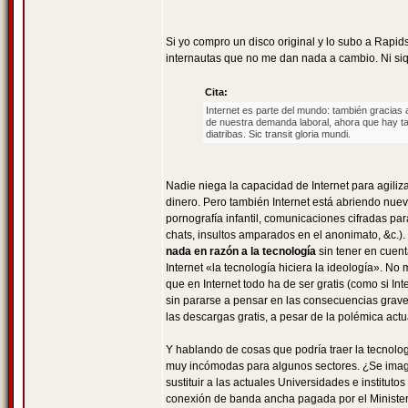
Si yo compro un disco original y lo subo a Rapid
internautas que no me dan nada a cambio. Ni siqu
Cita:
Internet es parte del mundo: también gracias a
de nuestra demanda laboral, ahora que hay ta
diatribas. Sic transit gloria mundi.
Nadie niega la capacidad de Internet para agil
dinero. Pero también Internet está abriendo nuev
pornografía infantil, comunicaciones cifradas par
chats, insultos amparados en el anonimato, &c.). 
nada en razón a la tecnología
sin tener en cuent
Internet «la tecnología hiciera la ideología». N
que en Internet todo ha de ser gratis (como si In
sin pararse a pensar en las consecuencias grave
las descargas gratis, a pesar de la polémica act
Y hablando de cosas que podría traer la tecnologí
muy incómodas para algunos sectores. ¿Se imagin
sustituir a las actuales Universidades e institu
conexión de banda ancha pagada por el Minister