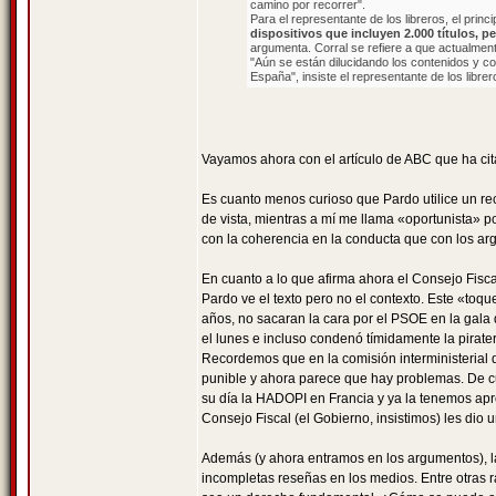
camino por recorrer".
Para el representante de los libreros, el princi
dispositivos que incluyen 2.000 títulos, p
argumenta. Corral se refiere a que actualmente, 
"Aún se están dilucidando los contenidos y com
España", insiste el representante de los librer
Vayamos ahora con el artículo de ABC que ha ci
Es cuanto menos curioso que Pardo utilice un rec
de vista, mientras a mí me llama «oportunista» 
con la coherencia en la conducta que con los a
En cuanto a lo que afirma ahora el Consejo Fiscal
Pardo ve el texto pero no el contexto. Este «toq
años, no sacaran la cara por el PSOE en la gal
el lunes e incluso condenó tímidamente la piraterí
Recordemos que en la comisión interministerial 
punible y ahora parece que hay problemas. De cu
su día la HADOPI en Francia y ya la tenemos apr
Consejo Fiscal (el Gobierno, insistimos) les dio 
Además (y ahora entramos en los argumentos), l
incompletas reseñas en los medios. Entre otras