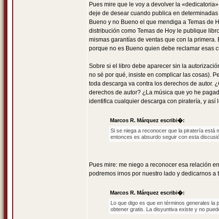
Pues mire que le voy a devolver la «dedicatoria»
deje de desear cuando publica en determinadas e
Bueno y no Bueno el que mendiga a Temas de Hoy
distribución como Temas de Hoy le publique libros
mismas garantías de ventas que con la primera. E
porque no es Bueno quien debe reclamar esas cue
Sobre si el libro debe aparecer sin la autorizació
no sé por qué, insiste en complicar las cosas). P
toda descarga va contra los derechos de autor. ¿
derechos de autor? ¿La música que yo he pagado
identifica cualquier descarga con piratería, y as
Marcos R. Márquez escribi�:
Si se niega a reconocer que la piratería está 
entonces es absurdo seguir con esta discusi
Pues mire: me niego a reconocer esa relación entr
podremos irnos por nuestro lado y dedicarnos a 
Marcos R. Márquez escribi�:
Lo que digo es que en términos generales la 
obtener gratis. La disyuntiva existe y no pue