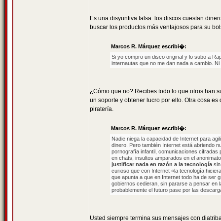
Es una disyuntiva falsa: los discos cuestan dine
buscar los productos más ventajosos para su bolsi
Marcos R. Márquez escribi�:
Si yo compro un disco original y lo subo a Ra
internautas que no me dan nada a cambio. Ni s
¿Cómo que no? Recibes todo lo que otros han sub
un soporte y obtener lucro por ello. Otra cosa e
piratería.
Marcos R. Márquez escribi�:
Nadie niega la capacidad de Internet para ag
dinero. Pero también Internet está abriendo nu
pornografía infantil, comunicaciones cifradas 
en chats, insultos amparados en el anonimato, 
justificar nada en razón a la tecnología
sin
curioso que con Internet «la tecnología hicie
que apunta a que en Internet todo ha de ser gr
gobiernos cedieran, sin pararse a pensar en 
probablemente el futuro pase por las descarg
Usted siempre termina sus mensajes con diatribas