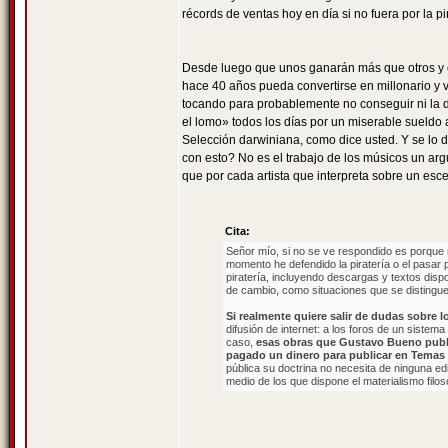
récords de ventas hoy en día si no fuera por la pir
Desde luego que unos ganarán más que otros y 
hace 40 años pueda convertirse en millonario y vi
tocando para probablemente no conseguir ni la dé
el lomo» todos los días por un miserable sueldo 
Selección darwiniana, como dice usted. Y se lo d
con esto? No es el trabajo de los músicos un ar
que por cada artista que interpreta sobre un esce
Cita:
Señor mío, si no se ve respondido es porque r
momento he defendido la piratería o el pasar 
piratería, incluyendo descargas y textos dispo
de cambio, como situaciones que se distingu
Si realmente quiere salir de dudas sobre 
difusión de internet: a los foros de un sistema
caso,
esas obras que Gustavo Bueno public
pagado un dinero para publicar en Temas
pública su doctrina no necesita de ninguna edi
medio de los que dispone el materialismo filos