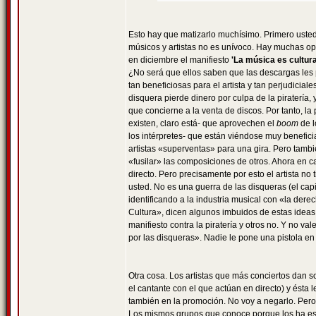
Esto hay que matizarlo muchísimo. Primero usted
músicos y artistas no es unívoco. Hay muchas op
en diciembre el manifiesto
'La música es cultur
¿No será que ellos saben que las descargas les
tan beneficiosas para el artista y tan perjudicia
disquera pierde dinero por culpa de la piratería
que concierne a la venta de discos. Por tanto, la 
existen, claro está- que aprovechen el
boom
de l
los intérpretes- que están viéndose muy benefic
artistas «superventas» para una gira. Pero tam
«fusilar» las composiciones de otros. Ahora en 
directo. Pero precisamente por esto el artista n
usted. No es una guerra de las disqueras (el capi
identificando a la industria musical con «la dere
Cultura», dicen algunos imbuidos de estas ideas d
manifiesto contra la piratería y otros no. Y no 
por las disqueras». Nadie le pone una pistola en
Otra cosa. Los artistas que más conciertos dan s
el cantante con el que actúan en directo) y ésta
también en la promoción. No voy a negarlo. Per
Los mismos grupos que conoce porque los ha escuc