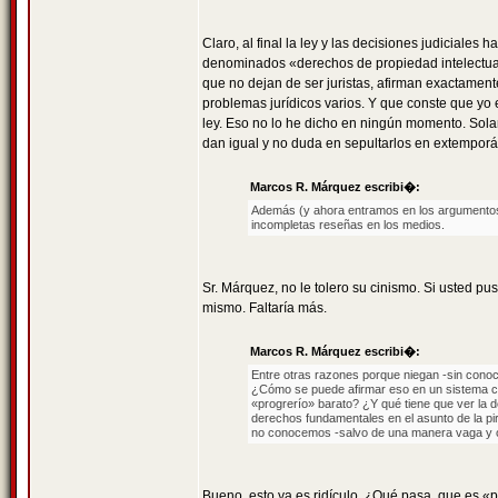
Claro, al final la ley y las decisiones judiciales
denominados «derechos de propiedad intelectual»
que no dejan de ser juristas, afirman exactament
problemas jurídicos varios. Y que conste que yo
ley. Eso no lo he dicho en ningún momento. Solam
dan igual y no duda en sepultarlos en extempor
Marcos R. Márquez escribi�:
Además (y ahora entramos en los argumentos)
incompletas reseñas en los medios.
Sr. Márquez, no le tolero su cinismo. Si usted 
mismo. Faltaría más.
Marcos R. Márquez escribi�:
Entre otras razones porque niegan -sin cono
¿Cómo se puede afirmar eso en un sistema ca
«progrerío» barato? ¿Y qué tiene que ver la d
derechos fundamentales en el asunto de la pi
no conocemos -salvo de una manera vaga y ob
Bueno, esto ya es ridículo. ¿Qué pasa, que es «p