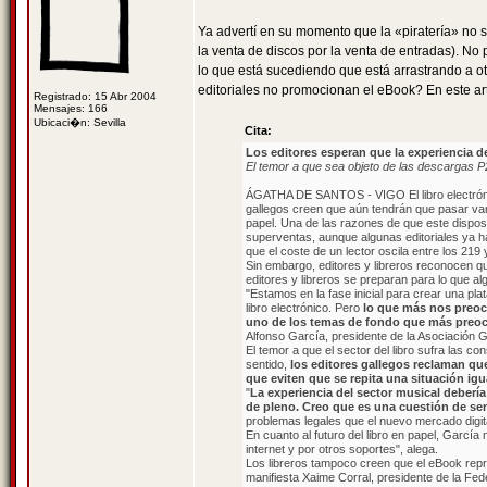
Ya advertí en su momento que la «piratería» no 
la venta de discos por la venta de entradas). N
lo que está sucediendo que está arrastrando a ot
editoriales no promocionan el eBook? En este artí
Registrado: 15 Abr 2004
Mensajes: 166
Ubicaci�n: Sevilla
Cita:
Los editores esperan que la experiencia de 
El temor a que sea objeto de las descargas P
ÁGATHA DE SANTOS - VIGO El libro electrónico
gallegos creen que aún tendrán que pasar var
papel. Una de las razones de que este disposi
superventas, aunque algunas editoriales ya ha
que el coste de un lector oscila entre los 219
Sin embargo, editores y libreros reconocen que 
editores y libreros se preparan para lo que a
"Estamos en la fase inicial para crear una plat
libro electrónico. Pero
lo que más nos preoc
uno de los temas de fondo que más preocup
Alfonso García, presidente de la Asociación G
El temor a que el sector del libro sufra las co
sentido,
los editores gallegos reclaman que
que eviten que se repita una situación igu
"
La experiencia del sector musical debería d
de pleno. Creo que es una cuestión de s
problemas legales que el nuevo mercado digita
En cuanto al futuro del libro en papel, García 
internet y por otros soportes", alega.
Los libreros tampoco creen que el eBook repr
manifiesta Xaime Corral, presidente de la Fede