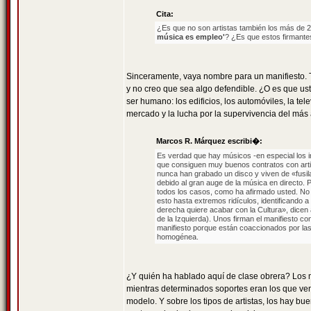
Cita:
¿Es que no son artistas también los más de 2
música es empleo'
? ¿Es que estos firmantes
Sinceramente, vaya nombre para un manifiesto. Tam
y no creo que sea algo defendible. ¿O es que ust
ser humano: los edificios, los automóviles, la tel
mercado y la lucha por la supervivencia del más 
Marcos R. Márquez escribi�:
Es verdad que hay músicos -en especial los i
que consiguen muy buenos contratos con art
nunca han grabado un disco y viven de «fusil
debido al gran auge de la música en directo. P
todos los casos, como ha afirmado usted. No e
esto hasta extremos ridículos, identificando a
derecha quiere acabar con la Cultura», dicen 
de la Izquierda). Unos firman el manifiesto co
manifiesto porque están coaccionados por las 
homogénea.
¿Y quién ha hablado aquí de clase obrera? Los m
mientras determinados soportes eran los que ven
modelo. Y sobre los tipos de artistas, los hay 