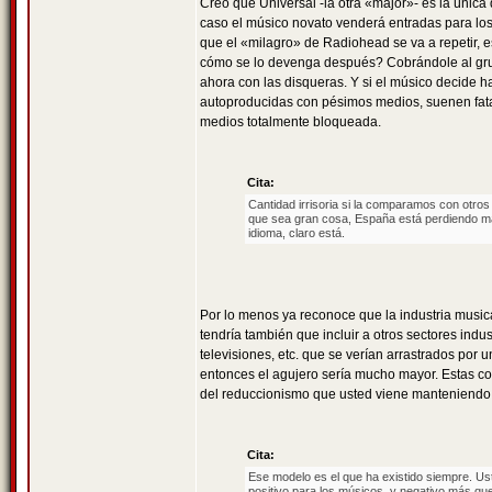
Creo que Universal -la otra «major»- es la únic
caso el músico novato venderá entradas para los c
que el «milagro» de Radiohead se va a repetir,
cómo se lo devenga después? Cobrándole al grup
ahora con las disqueras. Y si el músico decide ha
autoproducidas con pésimos medios, suenen fata
medios totalmente bloqueada.
Cita:
Cantidad irrisoria si la comparamos con otros
que sea gran cosa, España está perdiendo más 
idioma, claro está.
Por lo menos ya reconoce que la industria musi
tendría también que incluir a otros sectores indust
televisiones, etc. que se verían arrastrados por 
entonces el agujero sería mucho mayor. Estas c
del reduccionismo que usted viene manteniendo
Cita:
Ese modelo es el que ha existido siempre. Us
positivo para los músicos, y negativo más qu