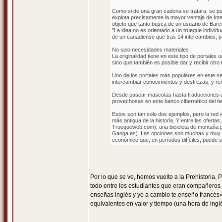
Como si de una gran cadena se tratara, se pue
explota precisamente la mayor ventaja de Inte
objeto que tanto busca de un usuario de Barc
"La idea no es orientarlo a un trueque indivi
de un canadiense que tras 14 intercambios, pa
No solo necesidades materiales
La originalidad tiene en este tipo de portale
sino que también es posible dar y recibir otr
Uno de los portales más populares en este se
intercambiar conocimientos y destrezas, y rec
Desde pasear mascotas hasta traducciones de 
provechosas en este banco cibernético del t
Estos son tan solo dos ejemplos, pero la red
más antigua de la historia. Y entre las ofert
Truequeweb.com), una bicicleta de montaña po
Ganga.es). Las opciones son muchas y muy var
económico que, en períodos difíciles, puede 
Por lo que se ve, hemos vuelto a la Prehistoria. 
todo entre los estudiantes que eran compañeros
enseñas inglés y yo a cambio te enseño francés»
equivalentes en valor y tiempo (una hora de ingl