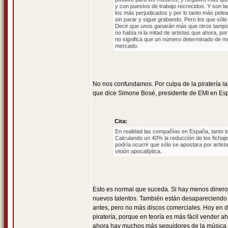
y con puestos de trabajo recrecidos. Y son la
los más perjudicados y por lo tanto más pele
sin parar y sigue grabando. Pero los que sól
Decir que unos ganarán más que otros tampoc
no había ni la mitad de artistas que ahora, p
no significa que un número determinado de mú
mercado.
No nos confundamos. Por culpa de la piratería l
que dice Simone Bosé, presidente de EMI en Esp
Cita:
En realidad las compañías en España, tanto l
Calculando un 40% la reducción de los fichaj
podría ocurrir que sólo se apostara por artis
visión apocalíptica.
Esto es normal que suceda. Si hay menos dinero
nuevos talentos. También están desapareciend
antes, pero no más discos comerciales. Hoy en dí
piratería, porque en teoría es más fácil vender 
ahora hay muchos más seguidores de la música q