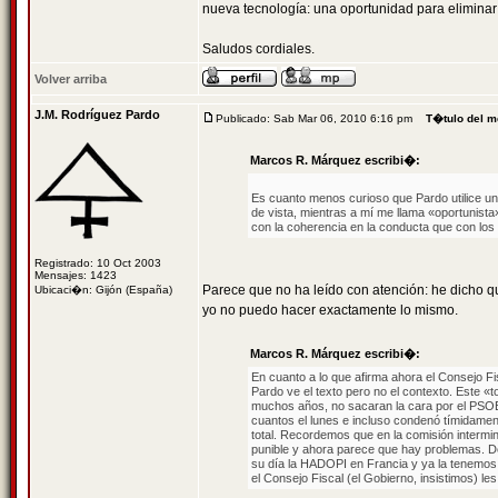
nueva tecnología: una oportunidad para eliminar
Saludos cordiales.
Volver arriba
J.M. Rodríguez Pardo
Publicado: Sab Mar 06, 2010 6:16 pm
T�tulo del m
Marcos R. Márquez escribi�:
Es cuanto menos curioso que Pardo utilice un 
de vista, mientras a mí me llama «oportunist
con la coherencia en la conducta que con lo
Registrado: 10 Oct 2003
Mensajes: 1423
Parece que no ha leído con atención: he dicho q
Ubicaci�n: Gijón (España)
yo no puedo hacer exactamente lo mismo.
Marcos R. Márquez escribi�:
En cuanto a lo que afirma ahora el Consejo Fi
Pardo ve el texto pero no el contexto. Este «
muchos años, no sacaran la cara por el PSOE
cuantos el lunes e incluso condenó tímidamente
total. Recordemos que en la comisión intermini
punible y ahora parece que hay problemas. De
su día la HADOPI en Francia y ya la tenemos
el Consejo Fiscal (el Gobierno, insistimos) le