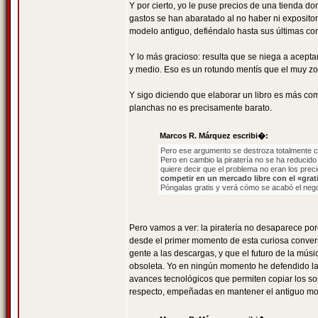
Y por cierto, yo le puse precios de una tienda d
gastos se han abaratado al no haber ni expositore
modelo antiguo, defiéndalo hasta sus últimas con
Y lo más gracioso: resulta que se niega a acept
y medio. Eso es un rotundo mentís que el muy zo
Y sigo diciendo que elaborar un libro es más com
planchas no es precisamente barato.
Marcos R. Márquez escribi�:
Pero ese argumento se destroza totalmente c
Pero en cambio la piratería no se ha reducido
quiere decir que el problema no eran los prec
competir en un mercado libre con el «grati
Póngalas gratis y verá cómo se acabó el neg
Pero vamos a ver: la piratería no desaparece por
desde el primer momento de esta curiosa conver
gente a las descargas, y que el futuro de la mús
obsoleta. Yo en ningún momento he defendido la pi
avances tecnológicos que permiten copiar los so
respecto, empeñadas en mantener el antiguo mod