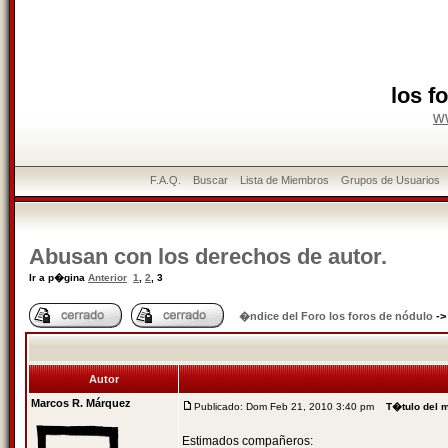
los f
w
F.A.Q.
Buscar
Lista de Miembros
Grupos de Usuarios
Abusan con los derechos de autor.
Ir a p�gina
Anterior
1
,
2
,
3
�ndice del Foro los foros de nódulo
-
Autor
Marcos R. Márquez
Publicado: Dom Feb 21, 2010 3:40 pm
T�tulo del 
Estimados compañeros: