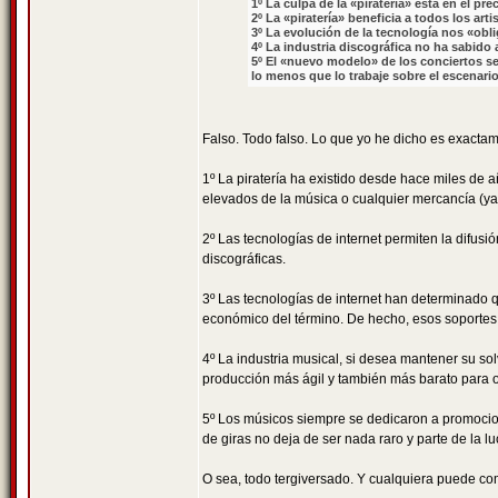
1º La culpa de la «piratería» está en el pr
2º La «piratería» beneficia a todos los art
3º La evolución de la tecnología nos «obli
4º La industria discográfica no ha sabido
5º El «nuevo modelo» de los conciertos se 
lo menos que lo trabaje sobre el escenario
Falso. Todo falso. Lo que yo he dicho es exactame
1º La piratería ha existido desde hace miles de 
elevados de la música o cualquier mercancía (ya
2º Las tecnologías de internet permiten la difu
discográficas.
3º Las tecnologías de internet han determinado qu
económico del término. De hecho, esos soportes
4º La industria musical, si desea mantener su s
producción más ágil y también más barato para o
5º Los músicos siempre se dedicaron a promocio
de giras no deja de ser nada raro y parte de la 
O sea, todo tergiversado. Y cualquiera puede co