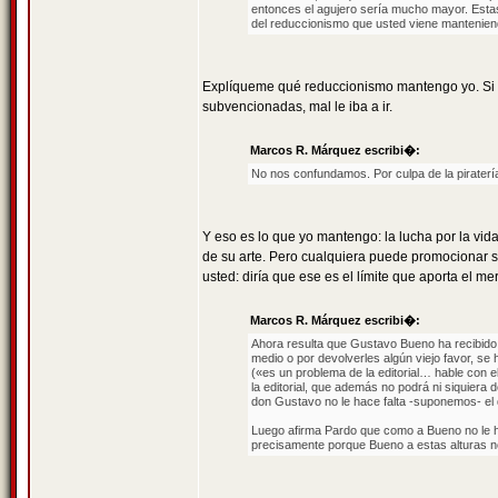
entonces el agujero sería mucho mayor. Esta
del reduccionismo que usted viene mantenien
Explíqueme qué reduccionismo mantengo yo. Si E
subvencionadas, mal le iba a ir.
Marcos R. Márquez escribi�:
No nos confundamos. Por culpa de la piraterí
Y eso es lo que yo mantengo: la lucha por la vi
de su arte. Pero cualquiera puede promocionar su
usted: diría que ese es el límite que aporta el me
Marcos R. Márquez escribi�:
Ahora resulta que Gustavo Bueno ha recibido 
medio o por devolverles algún viejo favor, se 
(«es un problema de la editorial… hable con ell
la editorial, que además no podrá ni siquiera 
don Gustavo no le hace falta -suponemos- el d
Luego afirma Pardo que como a Bueno no le hac
precisamente porque Bueno a estas alturas no 