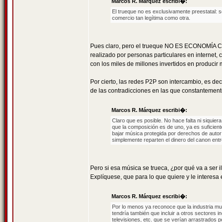
Marcos R. Márquez escribi�:
El trueque no es exclusivamente preestatal: 
comercio tan legítima como otra.
Pues claro, pero el trueque NO ES ECONOMÍA CA
realizado por personas particulares en internet,
con los miles de millones invertidos en producir
Por cierto, las redes P2P son intercambio, es d
de las contradicciones en las que constantement
Marcos R. Márquez escribi�:
Claro que es posible. No hace falta ni siquie
que la composición es de uno, ya es suficient
bajar música protegida por derechos de autor
simplemente reparten el dinero del canon entr
Pero si esa música se trueca, ¿por qué va a ser i
Explíquese, que para lo que quiere y le interes
Marcos R. Márquez escribi�:
Por lo menos ya reconoce que la industria m
tendría también que incluir a otros sectores in
televisiones, etc. que se verían arrastrados p