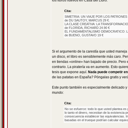
los libros nuevos en Casa del Libro:
Cita:
SIMETRIA: UN VIAJE POR LOS PATRONES
de DU SAUTOY, MARCUS 29 €.
LA CLASE CREATIVA: LA TRANSFORMACION
de FLORIDA, RICHARD 24.90 €
EL FUNDAMENTALISMO DEMOCRATICO: L
de BUENO, GUSTAVO 19 €
Si el argumento de la carestía que usted maneja 
un disco, el libro es sensiblemente más caro. P
en tiendas «online» han bajado de precio. Pero e
contrario. La piratería va en aumento. Esto quie
tesis que expone aquí.
Nada puede competir en u
de las patatas en España? Póngalas gratis y ve
Este punto también es especialmente delicado y 
mundo:
Cita:
No se esfuerce: todo lo que usted plantea es p
lo tanto el dinero, necesitan de la existenci
consecuencia establecer las equivalencias. In
basadas en el trueque podrían calcular equiva