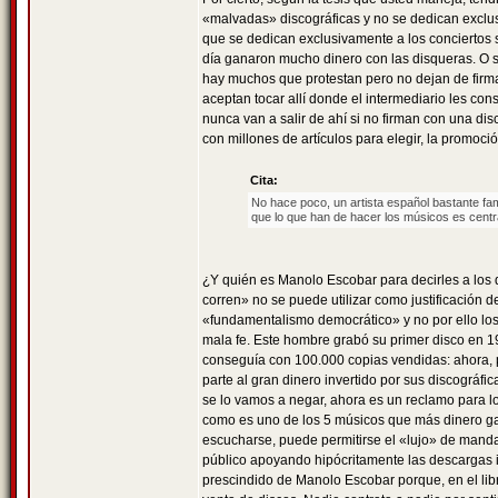
«malvadas» discográficas y no se dedican exclus
que se dedican exclusivamente a los conciertos 
día ganaron mucho dinero con las disqueras. O si
hay muchos que protestan pero no dejan de firmar
aceptan tocar allí donde el intermediario les co
nunca van a salir de ahí si no firman con una di
con millones de artículos para elegir, la promoci
Cita:
No hace poco, un artista español bastante fa
que lo que han de hacer los músicos es centr
¿Y quién es Manolo Escobar para decirles a los
corren» no se puede utilizar como justificación 
«fundamentalismo democrático» y no por ello lo
mala fe. Este hombre grabó su primer disco en 1
conseguía con 100.000 copias vendidas: ahora, p
parte al gran dinero invertido por sus discográ
se lo vamos a negar, ahora es un reclamo para lo
como es uno de los 5 músicos que más dinero g
escucharse, puede permitirse el «lujo» de mandar 
público apoyando hipócritamente las descargas 
prescindido de Manolo Escobar porque, en el libr