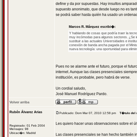
define y da por supuestas. Hay insultos amparad
supuesto anonimato, que desde luego no es tanto.
se podrá saber hasta quién ha usado un ordenad
Marcos R. Márquez escribi�:
Y hablando de cosas que podría traer la tecnol
muy incómodas para algunos sectores. ¿Se ima
sustituir a las actuales Universidades e inst
conexión de banda ancha pagada por el Minis
nueva tecnología: una oportunidad para elimin
Pues no se alarme ante el futuro, porque el fut
internet. Aunque las clases presenciales siempre 
institución, es probable, pero habrá de verse.
Un cordial saludo,
José Manuel Rodríguez Pardo.
Volver arriba
Rubén Álvarez Arias
Publicado: Dom Mar 07, 2010 12:58 pm
T�tulo del
Les quiero hacer unas observaciones sobre el últ
Registrado: 01 Feb 2004
Mensajes: 98
Ubicaci�n: Madrid
Las clases presenciales se han hecho también in