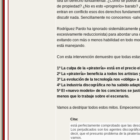
sea un derecho fundamental. ¿Cómo se puede afi
de propiedad? ¿No es esto «progrerío» barato? ¿
entran en conflicto esos dos derechos fundamenta
discutir nada. Sencillamente no conocemos -salv
Rodríguez Pardo ha ignorado sistemáticamente pá
excesivamente reduccionista) para abordar una c
evitando con más o menos habilidad en todo mom
está manejando.
Con esta intervención demuestro que todas estas 
1º La culpa de la «piratería» está en el precio 
2º La «piratería» beneficia a todos los artistas
3º La evolución de la tecnología nos «obliga» 
4º La industria discográfica no ha sabido adap
5º El «nuevo modelo» de los conciertos se justi
menos que lo trabaje sobre el escenario.
Vamos a destripar todos estos mitos. Empecemo
Cita:
está perfectamente comprobado que las descar
Los perjudicados son los agentes discográfic
decir, que el presunto problema de la pirater
vamos.