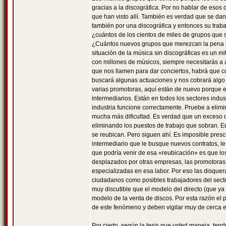
gracias a la discográfica. Por no hablar de esos
que han visto allí. También es verdad que se da
también por una discográfica y entonces su traba
¿cuántos de los cientos de miles de grupos que 
¿Cuántos nuevos grupos que merezcan la pena ha
situación de la música sin discográficas es un m
con millones de músicos, siempre necesitarás a 
que nos llamen para dar conciertos, habrá que c
buscará algunas actuaciones y nos cobrará algo
varias promotoras, aquí están de nuevo porque e
intermediarios. Están en todos los sectores indust
industria funcione correctamente. Pruebe a elimin
mucha más dificultad. Es verdad que un exceso de
eliminando los puestos de trabajo que sobran. E
se reubican. Pero siguen ahí. Es imposible presc
intermediario que le busque nuevos contratos, le
que podría venir de esa «reubicación» es que lo
desplazados por otras empresas, las promotoras d
especializadas en esa labor. Por eso las disque
ciudadanos como posibles trabajadores del sector
muy discutible que el modelo del directo (que ya
modelo de la venta de discos. Por esta razón e
de este fenómeno y deben vigilar muy de cerca e
Por cierto, según la tesis que usted maneja, ten