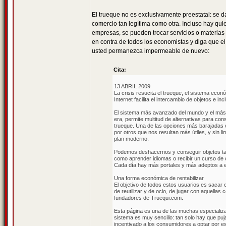
El trueque no es exclusivamente preestatal: se 
comercio tan legítima como otra. Incluso hay quien
empresas, se pueden trocar servicios o materias 
en contra de todos los economistas y diga que e
usted permanezca impermeable de nuevo:
Cita:
13 ABRIL 2009
La crisis resucita el trueque, el sistema econ
Internet facilita el intercambio de objetos e i
El sistema más avanzado del mundo y el más a
era, permite multitud de alternativas para co
trueque. Una de las opciones más barajadas 
por otros que nos resultan más útiles, y sin l
plan moderno.
Podemos deshacernos y conseguir objetos tan
como aprender idiomas o recibir un curso de co
Cada día hay más portales y más adeptos a e
Una forma económica de rentabilizar
El objetivo de todos estos usuarios es sacar 
de reutilizar y de ocio, de jugar con aquellas
fundadores de Truequi.com.
Esta página es una de las muchas especializa
sistema es muy sencillo: tan solo hay que puj
incentivado a los consumidores a optar por est