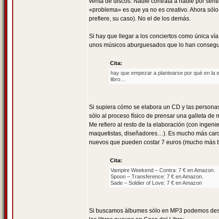
venta de discos. Nadie contrata a nadie por se
«problema» es que ya no es creativo. Ahora sólo l
prefiere, su caso). No el de los demás.
Si hay que llegar a los conciertos como única ví
unos músicos aburguesados que lo han conseguido
Cita:
hay que empezar a plantearse por qué en la 
libro…
Si supiera cómo se elabora un CD y las personas 
sólo al proceso físico de prensar una galleta de 
Me refiero al resto de la elaboración (con ingeni
maquetistas, diseñadores…). Es mucho más caro e
nuevos que pueden costar 7 euros (mucho más ba
Cita:
Vampire Weekend – Contra: 7 € en Amazon.
Spoon – Transference: 7 € en Amazon.
Sade – Soldier of Love: 7 € en Amazon
Si buscamos álbumes sólo en MP3 podemos desca