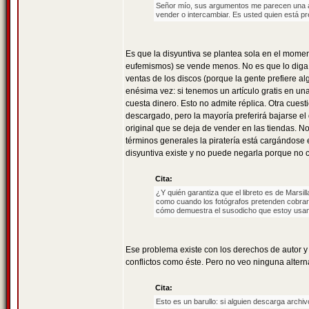
Señor mío, sus argumentos me parecen una au
vender o intercambiar. Es usted quien está pr
Es que la disyuntiva se plantea sola en el momen
eufemismos) se vende menos. No es que lo diga u
ventas de los discos (porque la gente prefiere al
enésima vez: si tenemos un artículo gratis en un
cuesta dinero. Esto no admite réplica. Otra cue
descargado, pero la mayoría preferirá bajarse e
original que se deja de vender en las tiendas. No
términos generales la piratería está cargándose
disyuntiva existe y no puede negarla porque no c
Cita:
¿Y quién garantiza que el libreto es de Marsil
como cuando los fotógrafos pretenden cobrar d
cómo demuestra el susodicho que estoy usand
Ese problema existe con los derechos de autor y
conflictos como éste. Pero no veo ninguna altern
Cita:
Esto es un barullo: si alguien descarga archi