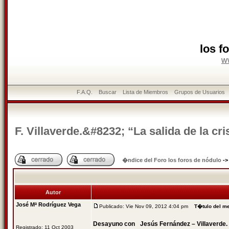
los f
w
F.A.Q.
Buscar
Lista de Miembros
Grupos de Usuarios
F. Villaverde.&#8232; “La salida de la cr
�ndice del Foro los foros de nódulo
-
Autor
José Mª Rodríguez Vega
Publicado: Vie Nov 09, 2012 4:04 pm
T�tulo del m
Desayuno con Jesús Fernández – Villaverde. “
Registrado: 11 Oct 2003