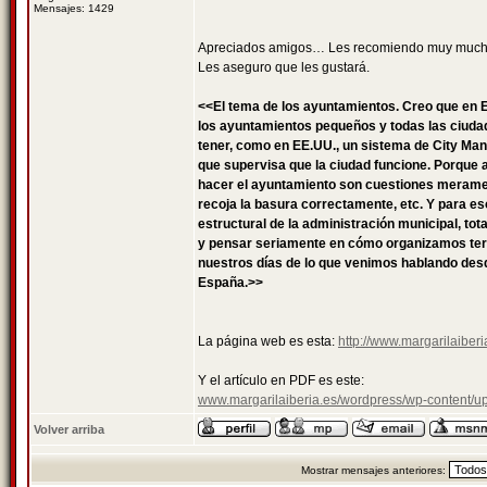
Mensajes: 1429
Apreciados amigos… Les recomiendo muy mucho q
Les aseguro que les gustará.
<<El tema de los ayuntamientos. Creo que en 
los ayuntamientos pequeños y todas las ciudad
tener, como en EE.UU., un sistema de City Man
que supervisa que la ciudad funcione. Porque a
hacer el ayuntamiento son cuestiones meramente
recoja la basura correctamente, etc. Y para e
estructural de la administración municipal, t
y pensar seriamente en cómo organizamos terr
nuestros días de lo que venimos hablando desd
España.>>
La página web es esta:
http://www.margarilaiber
Y el artículo en PDF es este:
www.margarilaiberia.es/wordpress/wp-conten
Volver arriba
Mostrar mensajes anteriores: