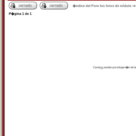
�ndice del Foro los foros de nódulo
-
P�gina
1
de
1
Canal
rss
servido por el
trujam�n
de la