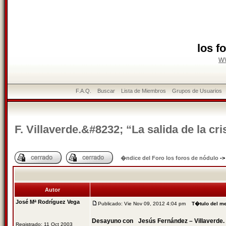
los f
w
F.A.Q.
Buscar
Lista de Miembros
Grupos de Usuarios
F. Villaverde.&#8232; “La salida de la cr
�ndice del Foro los foros de nódulo
-
Autor
José Mª Rodríguez Vega
Publicado: Vie Nov 09, 2012 4:04 pm
T�tulo del m
Desayuno con Jesús Fernández – Villaverde. “
Registrado: 11 Oct 2003