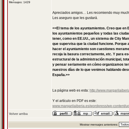
Mensajes: 1429
Apreciados amigos… Les recomiendo muy mucho q
Les aseguro que les gustará.
<<El tema de los ayuntamientos. Creo que en 
los ayuntamientos pequeños y todas las ciudad
tener, como en EE.UU., un sistema de City Man
que supervisa que la ciudad funcione. Porque a
hacer el ayuntamiento son cuestiones meramente
recoja la basura correctamente, etc. Y para e
estructural de la administración municipal, t
y pensar seriamente en cómo organizamos terr
nuestros días de lo que venimos hablando desd
España.>>
La página web es esta:
http://www.margarilaiber
Y el artículo en PDF es este:
www.margarilaiberia.es/wordpress/wp-conten
Volver arriba
Mostrar mensajes anteriores: