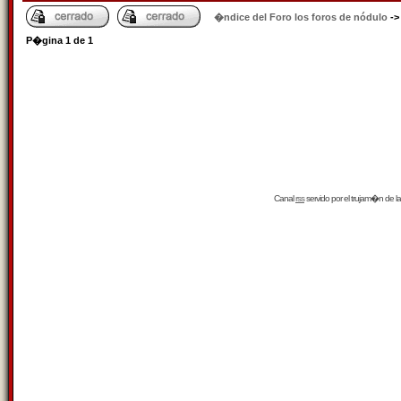
�ndice del Foro los foros de nódulo
-
P�gina
1
de
1
Canal
rss
servido por el
trujam�n
de la