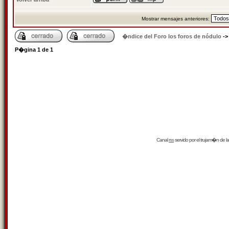
Mostrar mensajes anteriores:
�ndice del Foro los foros de nódulo
-
P�gina
1
de
1
Canal
rss
servido por el
trujam�n
de la