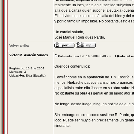
realmente un loco, tanto en el sentido subjetivo 
a la que alcanza quien supone la eutaxia (buena 
El individuo que se cree más allá del bien y del 
y por lo tanto un imposible. No obstante, esto e
Un cordial saludo,
José Manuel Rodríguez Pardo.
Volver arriba
Víctor M. Alarcón Viudes
Publicado: Lun Feb 16, 2004 8:40 am
T�tulo del m
Queridos contertulios:
Registrado: 10 Ene 2004
Mensajes: 2
Ubicaci�n: Elda (España)
Centrándome en la aportación de J. M. Rodríguez
menos. Nietzsche padece transtornos orgánicos 
especialista entre ello Jasper en su obra sobre 
No obstante su obra es genial en su modo aforíst
No tengo, desde luego, ninguna noticia de que 
Sin embargo no creo, como sostiene R. Pardo, que
loco. Puede ser muy bien precisamente un genio. 
itinerante.