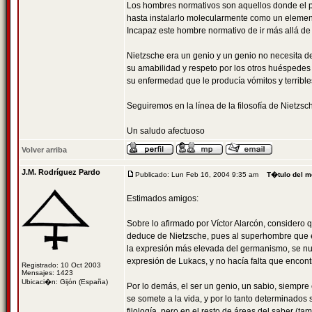
Los hombres normativos son aquellos donde el pr
hasta instalarlo molecularmente como un elemen
Incapaz este hombre normativo de ir más allá de
Nietzsche era un genio y un genio no necesita d
su amabilidad y respeto por los otros huéspedes
su enfermedad que le producía vómitos y terribl
Seguiremos en la línea de la filosofía de Nietzs
Un saludo afectuoso
Volver arriba
J.M. Rodríguez Pardo
Publicado: Lun Feb 16, 2004 9:35 am
T�tulo del m
Estimados amigos:
Sobre lo afirmado por Víctor Alarcón, considero
deduce de Nietzsche, pues al superhombre que es
la expresión más elevada del germanismo, se nutri
expresión de Lukacs, y no hacía falta que encontra
Registrado: 10 Oct 2003
Mensajes: 1423
Ubicaci�n: Gijón (España)
Por lo demás, el ser un genio, un sabio, siempre
se somete a la vida, y por lo tanto determinados 
filología, pero en el resto de áreas del saber (