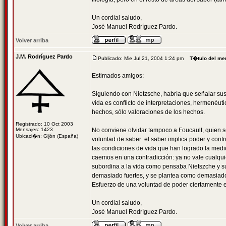
Un cordial saludo,
José Manuel Rodríguez Pardo.
Volver arriba
J.M. Rodríguez Pardo
Publicado: Mie Jul 21, 2004 1:24 pm
T�tulo del me
Estimados amigos:
Siguiendo con Nietzsche, habría que señalar sus 
vida es conflicto de interpretaciones, hermenéut
hechos, sólo valoraciones de los hechos.
Registrado: 10 Oct 2003
Mensajes: 1423
No conviene olvidar tampoco a Foucault, quien s
Ubicaci�n: Gijón (España)
voluntad de saber: el saber implica poder y contr
las condiciones de vida que han logrado la medic
caemos en una contradicción: ya no vale cualquie
subordina a la vida como pensaba Nietszche y s
demasiado fuertes, y se plantea como demasiado
Esfuerzo de una voluntad de poder ciertamente e
Un cordial saludo,
José Manuel Rodríguez Pardo.
Volver arriba