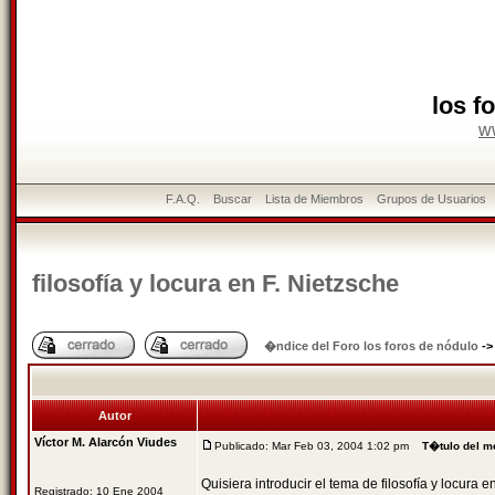
los f
w
F.A.Q.
Buscar
Lista de Miembros
Grupos de Usuarios
filosofía y locura en F. Nietzsche
�ndice del Foro los foros de nódulo
-
Autor
Víctor M. Alarcón Viudes
Publicado: Mar Feb 03, 2004 1:02 pm
T�tulo del m
Quisiera introducir el tema de filosofía y locura e
Registrado: 10 Ene 2004