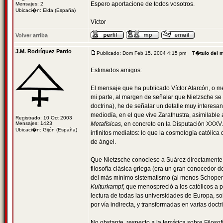
Espero aportacione de todos vosotros.
Mensajes: 2
Ubicaci�n: Elda (España)
Víctor
Volver arriba
J.M. Rodríguez Pardo
Publicado: Dom Feb 15, 2004 4:15 pm
T�tulo del 
Estimados amigos:
El mensaje que ha publicado Víctor Alarcón, o mej
mi parte, al margen de señalar que Nietzsche se
doctrina), he de señalar un detalle muy interesan
mediodía, en el que vive Zarathustra, asimilable
Registrado: 10 Oct 2003
Mensajes: 1423
Metafísicas
, en concreto en la Disputación XXX
Ubicaci�n: Gijón (España)
infinitos mediatos: lo que la cosmología católic
de ángel.
Que Nietzsche conociese a Suárez directamente l
filosofía clásica griega (era un gran conocedor d
del más mínimo sistematismo (al menos Schopenha
Kulturkampf
, que menospreció a los católicos a p
lectura de todas las universidades de Europa, sob
por vía indirecta, y transformadas en varias doctri
No obstante, respecto a la temática sobre Filosofí