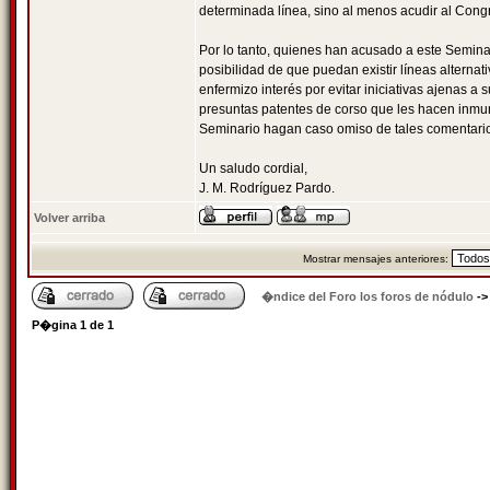
determinada línea, sino al menos acudir al Cong
Por lo tanto, quienes han acusado a este Semina
posibilidad de que puedan existir líneas alternat
enfermizo interés por evitar iniciativas ajenas 
presuntas patentes de corso que les hacen inmu
Seminario hagan caso omiso de tales comentarios,
Un saludo cordial,
J. M. Rodríguez Pardo.
Volver arriba
Mostrar mensajes anteriores:
�ndice del Foro los foros de nódulo
-
P�gina
1
de
1