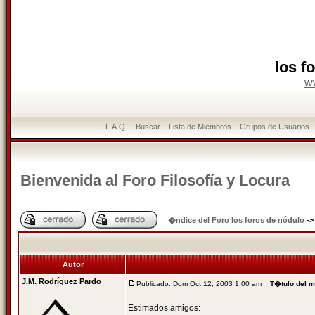
los f
w
F.A.Q.
Buscar
Lista de Miembros
Grupos de Usuarios
Bienvenida al Foro Filosofí­a y Locura
�ndice del Foro los foros de nódulo
-
Autor
J.M. Rodríguez Pardo
Publicado: Dom Oct 12, 2003 1:00 am
T�tulo del 
Estimados amigos: