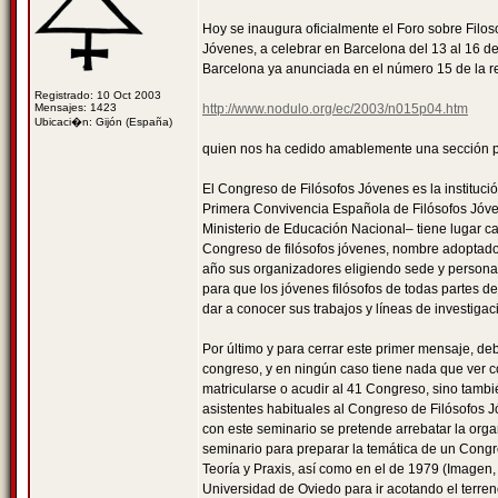
Hoy se inaugura oficialmente el Foro sobre Filos
Jóvenes, a celebrar en Barcelona del 13 al 16 de
Barcelona ya anunciada en el número 15 de la r
Registrado: 10 Oct 2003
Mensajes: 1423
http://www.nodulo.org/ec/2003/n015p04.htm
Ubicaci�n: Gijón (España)
quien nos ha cedido amablemente una sección pa
El Congreso de Filósofos Jóvenes es la instituci
Primera Convivencia Española de Filósofos Jóve
Ministerio de Educación Nacional– tiene lugar 
Congreso de filósofos jóvenes, nombre adoptado 
año sus organizadores eligiendo sede y personas
para que los jóvenes filósofos de todas partes 
dar a conocer sus trabajos y líneas de investigac
Por último y para cerrar este primer mensaje, de
congreso, y en ningún caso tiene nada que ver c
matricularse o acudir al 41 Congreso, sino tambié
asistentes habituales al Congreso de Filósofos 
con este seminario se pretende arrebatar la orga
seminario para preparar la temática de un Cong
Teoría y Praxis, así como en el de 1979 (Imagen, 
Universidad de Oviedo para ir acotando el terreno