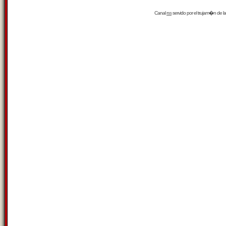
Canal
rss
servido por el
trujam�n
de la