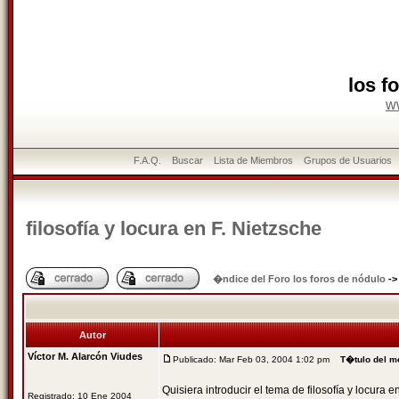
los f
w
F.A.Q.
Buscar
Lista de Miembros
Grupos de Usuarios
filosofía y locura en F. Nietzsche
�ndice del Foro los foros de nódulo
-
Autor
Víctor M. Alarcón Viudes
Publicado: Mar Feb 03, 2004 1:02 pm
T�tulo del m
Quisiera introducir el tema de filosofía y locura e
Registrado: 10 Ene 2004