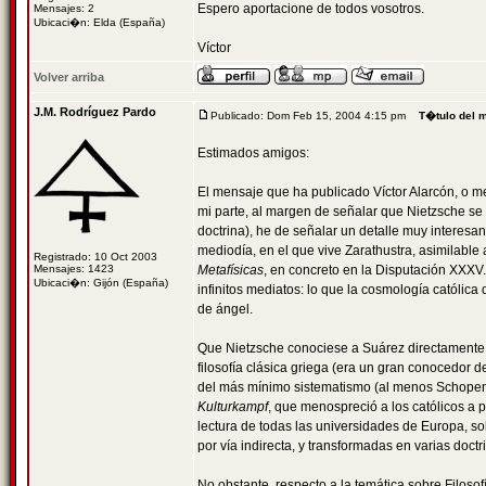
Espero aportacione de todos vosotros.
Mensajes: 2
Ubicaci�n: Elda (España)
Víctor
Volver arriba
J.M. Rodríguez Pardo
Publicado: Dom Feb 15, 2004 4:15 pm
T�tulo del 
Estimados amigos:
El mensaje que ha publicado Víctor Alarcón, o mej
mi parte, al margen de señalar que Nietzsche se
doctrina), he de señalar un detalle muy interesan
mediodía, en el que vive Zarathustra, asimilable
Registrado: 10 Oct 2003
Mensajes: 1423
Metafísicas
, en concreto en la Disputación XXX
Ubicaci�n: Gijón (España)
infinitos mediatos: lo que la cosmología católic
de ángel.
Que Nietzsche conociese a Suárez directamente l
filosofía clásica griega (era un gran conocedor d
del más mínimo sistematismo (al menos Schopenha
Kulturkampf
, que menospreció a los católicos a p
lectura de todas las universidades de Europa, sob
por vía indirecta, y transformadas en varias doctri
No obstante, respecto a la temática sobre Filosofí