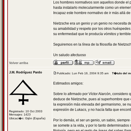
Los hombres normativos son aquellos donde el pr
hasta instalarlo molecularmente como un elemen
Incapaz este hombre normativo de ir más allá de
Nietzsche era un genio y un genio no necesita d
su amabilidad y respeto por los otros huéspedes
su enfermedad que le producía vómitos y terribl
Seguiremos en la línea de la filosofía de Nietzs
Un saludo afectuoso
Volver arriba
J.M. Rodríguez Pardo
Publicado: Lun Feb 16, 2004 9:35 am
T�tulo del m
Estimados amigos:
Sobre lo afirmado por Víctor Alarcón, considero
deduce de Nietzsche, pues al superhombre que es
la expresión más elevada del germanismo, se nutri
expresión de Lukacs, y no hacía falta que encontra
Registrado: 10 Oct 2003
Mensajes: 1423
Ubicaci�n: Gijón (España)
Por lo demás, el ser un genio, un sabio, siempre
se somete a la vida, y por lo tanto determinados 
filología, pero en el resto de áreas del saber (