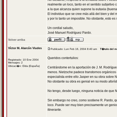
realmente un loco, tanto en el sentido subjetivo 
a la que alcanza quien supone la eutaxia (buena 
El individuo que se cree más allá del bien y del 
y por lo tanto un imposible. No obstante, esto e
Un cordial saludo,
José Manuel Rodríguez Pardo.
Volver arriba
Víctor M. Alarcón Viudes
Publicado: Lun Feb 16, 2004 8:40 am
T�tulo del m
Queridos contertulios:
Registrado: 10 Ene 2004
Mensajes: 2
Ubicaci�n: Elda (España)
Centrándome en la aportación de J. M. Rodríguez
menos. Nietzsche padece transtornos orgánicos 
especialista entre ello Jasper en su obra sobre 
No obstante su obra es genial en su modo aforíst
No tengo, desde luego, ninguna noticia de que 
Sin embargo no creo, como sostiene R. Pardo, que
loco. Puede ser muy bien precisamente un genio. 
itinerante.