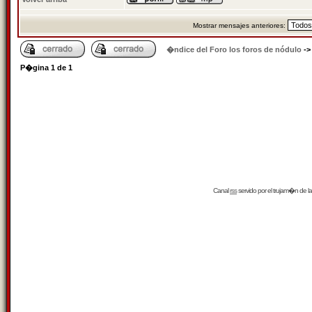
Mostrar mensajes anteriores:
�ndice del Foro los foros de nódulo
-
P�gina
1
de
1
Canal
rss
servido por el
trujam�n
de la