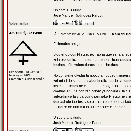
Un cordial saludo,
José Manuel Rodríguez Pardo.
Volver arriba
J.M. Rodríguez Pardo
Publicado: Mie Jul 21, 2004 1:24 pm
T�tulo del me
Estimados amigos:
Siguiendo con Nietzsche, habría que señalar sus 
vida es conflicto de interpretaciones, hermenéut
hechos, sólo valoraciones de los hechos.
Registrado: 10 Oct 2003
Mensajes: 1423
No conviene olvidar tampoco a Foucault, quien s
Ubicaci�n: Gijón (España)
voluntad de saber: el saber implica poder y contr
las condiciones de vida que han logrado la medic
caemos en una contradicción: ya no vale cualquie
subordina a la vida como pensaba Nietszche y s
demasiado fuertes, y se plantea como demasiado
Esfuerzo de una voluntad de poder ciertamente e
Un cordial saludo,
José Manuel Rodríguez Pardo.
Volver arriba