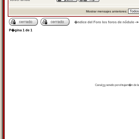
Mostrar mensajes anteriores:
�ndice del Foro los foros de nódulo
-
P�gina
1
de
1
Canal
rss
servido por el
trujam�n
de la