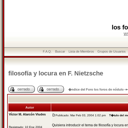
los f
w
F.A.Q.
Buscar
Lista de Miembros
Grupos de Usuarios
filosofía y locura en F. Nietzsche
�ndice del Foro los foros de nódulo
-
Autor
Víctor M. Alarcón Viudes
Publicado: Mar Feb 03, 2004 1:02 pm
T�tulo del m
Quisiera introducir el tema de filosofía y locura e
Registrado: 10 Ene 2004