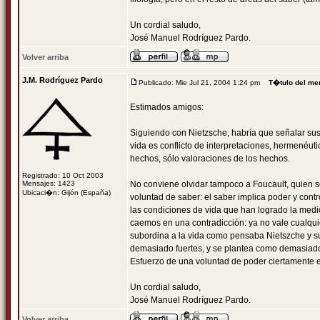
Un cordial saludo,
José Manuel Rodríguez Pardo.
Volver arriba
J.M. Rodríguez Pardo
Publicado: Mie Jul 21, 2004 1:24 pm
T�tulo del me
Estimados amigos:
Siguiendo con Nietzsche, habría que señalar sus 
vida es conflicto de interpretaciones, hermenéut
hechos, sólo valoraciones de los hechos.
Registrado: 10 Oct 2003
Mensajes: 1423
No conviene olvidar tampoco a Foucault, quien s
Ubicaci�n: Gijón (España)
voluntad de saber: el saber implica poder y contr
las condiciones de vida que han logrado la medic
caemos en una contradicción: ya no vale cualquie
subordina a la vida como pensaba Nietszche y s
demasiado fuertes, y se plantea como demasiado
Esfuerzo de una voluntad de poder ciertamente e
Un cordial saludo,
José Manuel Rodríguez Pardo.
Volver arriba