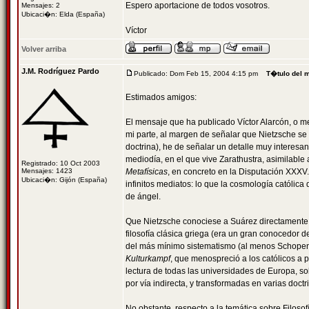
Espero aportacione de todos vosotros.
Mensajes: 2
Ubicaci�n: Elda (España)
Víctor
Volver arriba
J.M. Rodríguez Pardo
Publicado: Dom Feb 15, 2004 4:15 pm
T�tulo del 
Estimados amigos:
El mensaje que ha publicado Víctor Alarcón, o mej
mi parte, al margen de señalar que Nietzsche se
doctrina), he de señalar un detalle muy interesan
mediodía, en el que vive Zarathustra, asimilable
Registrado: 10 Oct 2003
Mensajes: 1423
Metafísicas
, en concreto en la Disputación XXX
Ubicaci�n: Gijón (España)
infinitos mediatos: lo que la cosmología católic
de ángel.
Que Nietzsche conociese a Suárez directamente l
filosofía clásica griega (era un gran conocedor d
del más mínimo sistematismo (al menos Schopenha
Kulturkampf
, que menospreció a los católicos a p
lectura de todas las universidades de Europa, sob
por vía indirecta, y transformadas en varias doctri
No obstante, respecto a la temática sobre Filosofí