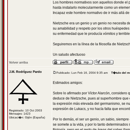
Los hombres normativos son aquellos donde el pr
hasta instalarlo molecularmente como un elemen
Incapaz este hombre normativo de ir más allá de
Nietzsche era un genio y un genio no necesita d
su amabilidad y respeto por los otros huéspedes
su enfermedad que le producía vómitos y terribl
Seguiremos en la línea de la filosofía de Nietzs
Un saludo afectuoso
Volver arriba
J.M. Rodríguez Pardo
Publicado: Lun Feb 16, 2004 9:35 am
T�tulo del m
Estimados amigos:
Sobre lo afirmado por Víctor Alarcón, considero
deduce de Nietzsche, pues al superhombre que es
la expresión más elevada del germanismo, se nutri
expresión de Lukacs, y no hacía falta que encontra
Registrado: 10 Oct 2003
Mensajes: 1423
Ubicaci�n: Gijón (España)
Por lo demás, el ser un genio, un sabio, siempre
se somete a la vida, y por lo tanto determinados 
filología, pero en el resto de áreas del saber (