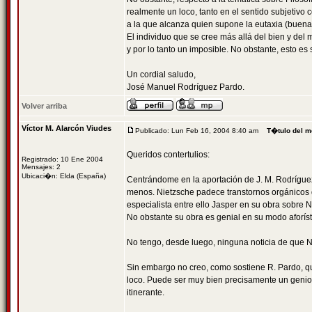
realmente un loco, tanto en el sentido subjetivo 
a la que alcanza quien supone la eutaxia (buena 
El individuo que se cree más allá del bien y del 
y por lo tanto un imposible. No obstante, esto e
Un cordial saludo,
José Manuel Rodríguez Pardo.
Volver arriba
Víctor M. Alarcón Viudes
Publicado: Lun Feb 16, 2004 8:40 am
T�tulo del m
Queridos contertulios:
Registrado: 10 Ene 2004
Mensajes: 2
Ubicaci�n: Elda (España)
Centrándome en la aportación de J. M. Rodríguez
menos. Nietzsche padece transtornos orgánicos 
especialista entre ello Jasper en su obra sobre 
No obstante su obra es genial en su modo aforíst
No tengo, desde luego, ninguna noticia de que 
Sin embargo no creo, como sostiene R. Pardo, que
loco. Puede ser muy bien precisamente un genio. 
itinerante.