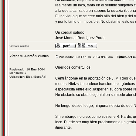
realmente un loco, tanto en el sentido subjetivo 
a la que alcanza quien supone la eutaxia (buena 
El individuo que se cree más allá del bien y del 
y por lo tanto un imposible. No obstante, esto e
Un cordial saludo,
José Manuel Rodríguez Pardo.
Volver arriba
Víctor M. Alarcón Viudes
Publicado: Lun Feb 16, 2004 8:40 am
T�tulo del m
Queridos contertulios:
Registrado: 10 Ene 2004
Mensajes: 2
Ubicaci�n: Elda (España)
Centrándome en la aportación de J. M. Rodríguez
menos. Nietzsche padece transtornos orgánicos 
especialista entre ello Jasper en su obra sobre 
No obstante su obra es genial en su modo aforíst
No tengo, desde luego, ninguna noticia de que 
Sin embargo no creo, como sostiene R. Pardo, que
loco. Puede ser muy bien precisamente un genio. 
itinerante.