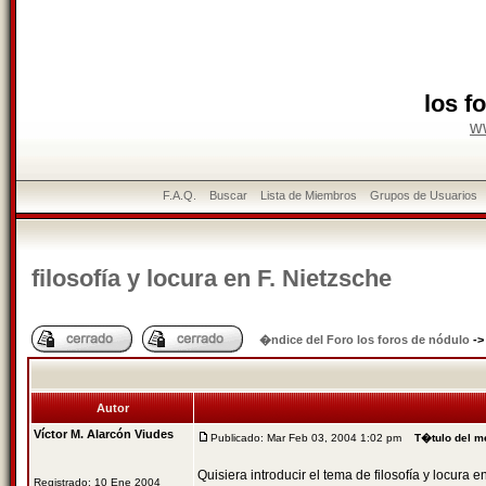
los f
w
F.A.Q.
Buscar
Lista de Miembros
Grupos de Usuarios
filosofía y locura en F. Nietzsche
�ndice del Foro los foros de nódulo
-
Autor
Víctor M. Alarcón Viudes
Publicado: Mar Feb 03, 2004 1:02 pm
T�tulo del m
Quisiera introducir el tema de filosofía y locura e
Registrado: 10 Ene 2004