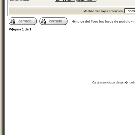
Mostrar mensajes anteriores:
�ndice del Foro los foros de nódulo
-
P�gina
1
de
1
Canal
rss
servido por el
trujam�n
de la