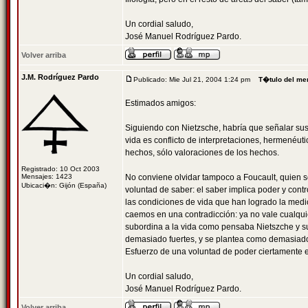
Un cordial saludo,
José Manuel Rodríguez Pardo.
Volver arriba
J.M. Rodríguez Pardo
Publicado: Mie Jul 21, 2004 1:24 pm
T�tulo del me
Estimados amigos:
Siguiendo con Nietzsche, habría que señalar sus 
vida es conflicto de interpretaciones, hermenéut
hechos, sólo valoraciones de los hechos.
Registrado: 10 Oct 2003
Mensajes: 1423
No conviene olvidar tampoco a Foucault, quien s
Ubicaci�n: Gijón (España)
voluntad de saber: el saber implica poder y contr
las condiciones de vida que han logrado la medic
caemos en una contradicción: ya no vale cualquie
subordina a la vida como pensaba Nietszche y s
demasiado fuertes, y se plantea como demasiado
Esfuerzo de una voluntad de poder ciertamente e
Un cordial saludo,
José Manuel Rodríguez Pardo.
Volver arriba