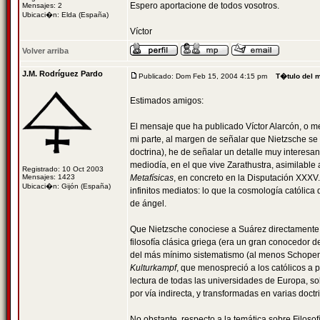
Espero aportacione de todos vosotros.
Mensajes: 2
Ubicaci�n: Elda (España)
Víctor
Volver arriba
J.M. Rodríguez Pardo
Publicado: Dom Feb 15, 2004 4:15 pm
T�tulo del 
Estimados amigos:
El mensaje que ha publicado Víctor Alarcón, o mej
mi parte, al margen de señalar que Nietzsche se
doctrina), he de señalar un detalle muy interesan
mediodía, en el que vive Zarathustra, asimilable
Registrado: 10 Oct 2003
Mensajes: 1423
Metafísicas
, en concreto en la Disputación XXX
Ubicaci�n: Gijón (España)
infinitos mediatos: lo que la cosmología católic
de ángel.
Que Nietzsche conociese a Suárez directamente l
filosofía clásica griega (era un gran conocedor d
del más mínimo sistematismo (al menos Schopenha
Kulturkampf
, que menospreció a los católicos a p
lectura de todas las universidades de Europa, sob
por vía indirecta, y transformadas en varias doctri
No obstante, respecto a la temática sobre Filosofí