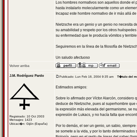
Los hombres normativos son aquellos donde el pr
hasta instalarlo molecularmente como un elemen
Incapaz este hombre normativo de ir más allá de
Nietzsche era un genio y un genio no necesita d
su amabilidad y respeto por los otros huéspedes
su enfermedad que le producía vómitos y terribl
Seguiremos en la línea de la filosofía de Nietzs
Un saludo afectuoso
Volver arriba
J.M. Rodríguez Pardo
Publicado: Lun Feb 16, 2004 9:35 am
T�tulo del m
Estimados amigos:
Sobre lo afirmado por Víctor Alarcón, considero
deduce de Nietzsche, pues al superhombre que es
la expresión más elevada del germanismo, se nutri
expresión de Lukacs, y no hacía falta que encontra
Registrado: 10 Oct 2003
Mensajes: 1423
Ubicaci�n: Gijón (España)
Por lo demás, el ser un genio, un sabio, siempre
se somete a la vida, y por lo tanto determinados 
filología, pero en el resto de áreas del saber (