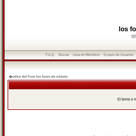
los f
w
F.A.Q.
Buscar
Lista de Miembros
Grupos de Usuarios
�ndice del Foro los foros de nódulo
El tema o m