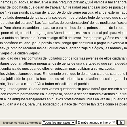
s hemos jubilado? Eso devuelve a una pregunta previa: ¿Qué vamos a hacer ahora
 de todo hasta que dejan de trabajar. En realidad pasar pasar sólo se pasa de l
os”. Pessaj significa pasar de largo. De donde viene pascua, el ángel exterminador
 de jubilado dependa del país, de la sociedad… pero sobre todo del dinero que sig
depresión del paraíso”. Las “campañas de concienciación” de los media son “socio
a. Pero ahora es también el paraíso para muchos de los pobres parias de la tierra. 
 se pone el sol, con el Untergang des Abendlandes, este va a ser mal país para viejos
ía unida políticamente. Y eso es algo difícil de llevar. Por ejemplo: ¿Cómo es pos
un coetáneo italiano, y que por vía fiscal, tenga que contribuir a pagar la excesiva
 ¿Cómo no recordar las de Fourier con el aprendizaje dialógico, las hordas y las 
viejos que cuiden viejos?
posibilidad de crear comunas de jubilados donde los más jóvenes de ellos cuidarí
itarios podrían albergar monasterios de gente de una cierta edad que se ha qued
la confianza de que, cuando ellos envejezcan más recibirán a su vez ayuda.
los viejos estamos de más. El momento en el que te dejan eso claro es cuando te 
la jubilación lo que está haciendo es retirarte de la circulación, descatalogarte. L
to, “tocaban a clamor”. Va a haber más sitio en el pueblo.
 seguir trabajando. Cuando nos vamos quedando sin pasta habrá que recurrir a otr
a con contrato permanente en la empresa, pasan a ser consultores externos que t
tir a los antiguos trabajadores en nuevos profesionales libres en vez de jubilarlo
 cuidan a viejos, para una sociedad que hace del morirse tan tarde como se pueda 
Mostrar mensajes anteriores: