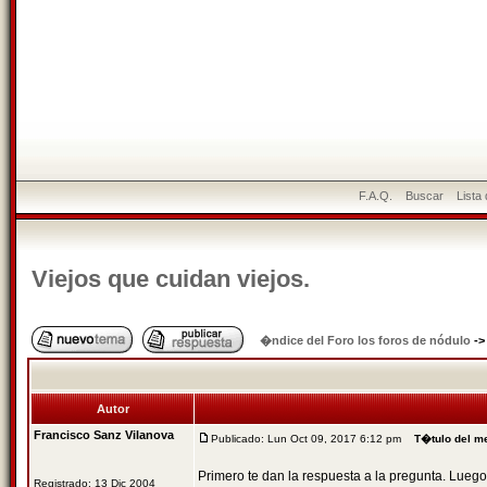
F.A.Q.
Buscar
Lista
Viejos que cuidan viejos.
�ndice del Foro los foros de nódulo
-
Autor
Francisco Sanz Vilanova
Publicado: Lun Oct 09, 2017 6:12 pm
T�tulo del m
Primero te dan la respuesta a la pregunta. Luego
Registrado: 13 Dic 2004