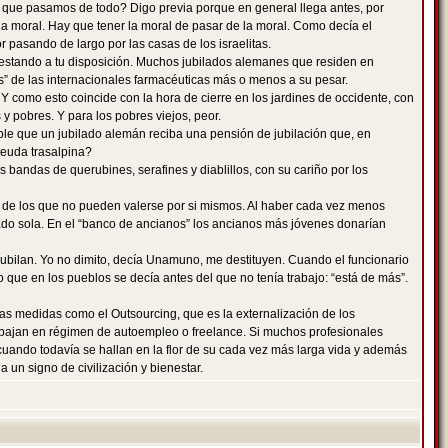
 que pasamos de todo? Digo previa porque en general llega antes, por
a moral. Hay que tener la moral de pasar de la moral. Como decía el
 pasando de largo por las casas de los israelitas.
a estando a tu disposición. Muchos jubilados alemanes que residen en
s” de las internacionales farmacéuticas más o menos a su pesar.
Y como esto coincide con la hora de cierre en los jardines de occidente, con
 y pobres. Y para los pobres viejos, peor.
ible que un jubilado alemán reciba una pensión de jubilación que, en
 deuda trasalpina?
bandas de querubines, serafines y diablillos, con su cariño por los
an de los que no pueden valerse por si mismos. Al haber cada vez menos
ado sola. En el “banco de ancianos” los ancianos más jóvenes donarían
jubilan. Yo no dimito, decía Unamuno, me destituyen. Cuando el funcionario
o que en los pueblos se decía antes del que no tenía trabajo: “está de más”.
as medidas como el Outsourcing, que es la externalización de los
rabajan en régimen de autoempleo o freelance. Si muchos profesionales
s cuando todavía se hallan en la flor de su cada vez más larga vida y además
un signo de civilización y bienestar.