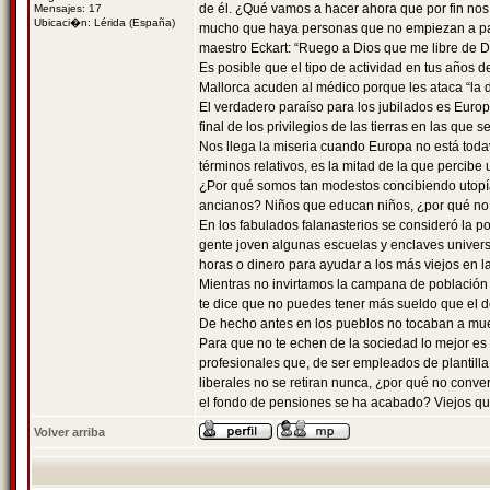
de él. ¿Qué vamos a hacer ahora que por fin no
Mensajes: 17
Ubicaci�n: Lérida (España)
mucho que haya personas que no empiezan a pasar
maestro Eckart: “Ruego a Dios que me libre de Di
Es posible que el tipo de actividad en tus años
Mallorca acuden al médico porque les ataca “la 
El verdadero paraíso para los jubilados es Europ
final de los privilegios de las tierras en las que
Nos llega la miseria cuando Europa no está todav
términos relativos, es la mitad de la que percibe 
¿Por qué somos tan modestos concibiendo utopías?
ancianos? Niños que educan niños, ¿por qué no 
En los fabulados falanasterios se consideró la 
gente joven algunas escuelas y enclaves univers
horas o dinero para ayudar a los más viejos en 
Mientras no invirtamos la campana de población 
te dice que no puedes tener más sueldo que el de 
De hecho antes en los pueblos no tocaban a muer
Para que no te echen de la sociedad lo mejor es
profesionales que, de ser empleados de plantill
liberales no se retiran nunca, ¿por qué no conver
el fondo de pensiones se ha acabado? Viejos que
Volver arriba