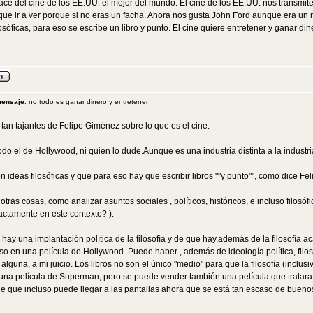
ce del cine de los EE.UU. el mejor del mundo. El cine de los EE.UU. nos transmite l
e ir a ver porque si no eras un facha. Ahora nos gusta John Ford aunque era un rea
losóficas, para eso se escribe un libro y punto. El cine quiere entretener y ganar di
mensaje
: no todo es ganar dinero y entretener
tan tajantes de Felipe Giménez sobre lo que es el cine.
todo el de Hollywood, ni quien lo dude.Aunque es una industria distinta a la industr
n ideas filosóficas y que para eso hay que escribir libros ""y punto"", como dice Fel
 otras cosas, como analizar asuntos sociales , políticos, históricos, e incluso fil
xactamente en este contexto? ).
e hay una implantación política de la filosofía y de que hay,además de la filosofía a
so en una película de Hollywood. Puede haber , además de ideología política, filoso
alguna, a mi juicio. Los libros no son el único "medio" para que la filosofía (inclu
a película de Superman, pero se puede vender también una película que tratara de l
e que incluso puede llegar a las pantallas ahora que se está tan escaso de buen