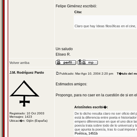
Felipe Giménez escribió:
Cita:
Claro que hay Ideas filosóficas en el cine,
Un saludo
Eliseo R.
Volver arriba
J.M. Rodríguez Pardo
Publicado: Mar Ago 10, 2004 2:20 pm
T�tulo del m
Estimados amigos:
Propongo, para no caer en la cuestión de si en el 
Aristóteles escribi�:
Registrado: 10 Oct 2003
De lo dicho resulta claro no ser oficio de
Mensajes: 1423
está la diferencia entre poeta e historiado
Ubicaci�n: Gijón (España)
empero diferenciase en que el uno dice las
poesía trata sobre todo de lo universal y l
que apunta la poesía, tras lo cual impone
Poética, 1451b