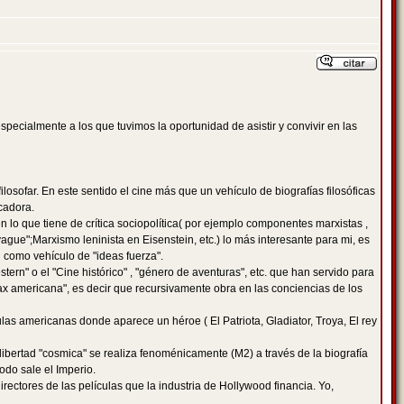
pecialmente a los que tuvimos la oportunidad de asistir y convivir en las
ilosofar. En este sentido el cine más que un vehículo de biografías filosóficas
icadora.
 lo que tiene de crítica sociopolítica( por ejemplo componentes marxistas ,
gue";Marxismo leninista en Eisenstein, etc.) lo más interesante para mi, es
 como vehículo de "ideas fuerza".
tern" o el "Cine histórico" , "género de aventuras", etc. que han servido para
"Pax americana", es decir que recursivamente obra en las conciencias de los
las americanas donde aparece un héroe ( El Patriota, Gladiator, Troya, El rey
 libertad "cosmica" se realiza fenoménicamente (M2) a través de la biografía
odo sale el Imperio.
irectores de las películas que la industria de Hollywood financia. Yo,