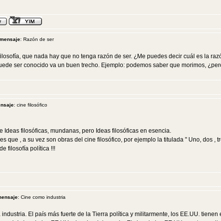
 mensaje
: Razón de ser
ilosofía, que nada hay que no tenga razón de ser. ¿Me puedes decir cuál es la r
puede ser conocido va un buen trecho. Ejemplo: podemos saber que morimos, ¿pe
ensaje
: cine filosófico
de Ideas filosóficas, mundanas, pero Ideas filosóficas en esencia.
 que , a su vez son obras del cine filosófico, por ejemplo la titulada " Uno, dos , tr
filosofía política !!!
mensaje
: Cine como industria
 industria. El país más fuerte de la Tierra política y militarmente, los EE.UU. tie