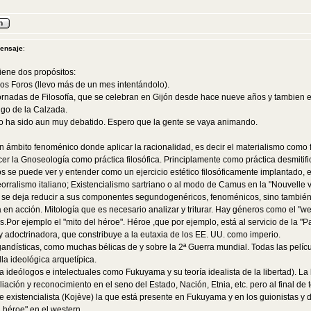
mensaje
:
iene dos propósitos:
los Foros (llevo más de un mes intentándolo).
ornadas de Filosofía, que se celebran en Gijón desde hace nueve años y tambien es
go de la Calzada.
 no ha sido aun muy debatido. Espero que la gente se vaya animando.
 un ámbito fenoménico donde aplicar la racionalidad, es decir el materialismo como f
cer la Gnoseología como práctica filosófica. Principlamente como práctica desmitif
 se puede ver y entender como un ejercicio estético filosóficamente implantado, en
rralismo italiano; Existencialismo sartriano o al modo de Camus en la "Nouvelle va
o se deja reducir a sus componentes segundogenéricos, fenoménicos, sino también
en acción. Mitología que es necesario analizar y triturar. Hay géneros como el "wes
ías.Por ejemplo el "mito del héroe". Héroe ,que por ejemplo, está al servicio de la 
 y adoctrinadora, que constribuye a la eutaxia de los EE. UU. como imperio.
andísticas, como muchas bélicas de y sobre la 2ª Guerra mundial. Todas las pelícu
lla ideológica arquetípica.
ja ideólogos e intelectuales como Fukuyama y su teoría idealista de la libertad). La
iación y reconocimiento en el seno del Estado, Nación, Etnia, etc. pero al final de t
ve existencialista (Kojève) la que está presente en Fukuyama y en los guionistas y d
 héroe" en el western.