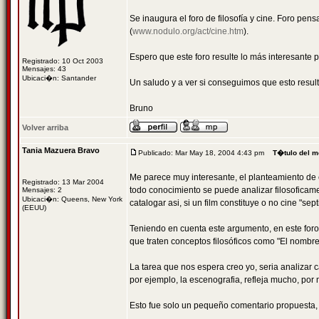
Se inaugura el foro de filosofía y cine. Foro p
(
www.nodulo.org/act/cine.htm
).
Espero que este foro resulte lo más interesante p
Registrado: 10 Oct 2003
Mensajes: 43
Ubicaci�n: Santander
Un saludo y a ver si conseguimos que esto resulte
Bruno
Volver arriba
Tania Mazuera Bravo
Publicado: Mar May 18, 2004 4:43 pm
T�tulo del m
Me parece muy interesante, el planteamiento de e
Registrado: 13 Mar 2004
todo conocimiento se puede analizar filosoficament
Mensajes: 2
Ubicaci�n: Queens, New York
catalogar asi, si un film constituye o no cine "sept
(EEUU)
Teniendo en cuenta este argumento, en este foro 
que traten conceptos filosóficos como "El nombre 
La tarea que nos espera creo yo, seria analizar 
por ejemplo, la escenografia, refleja mucho, por
Esto fue solo un pequeño comentario propuesta,