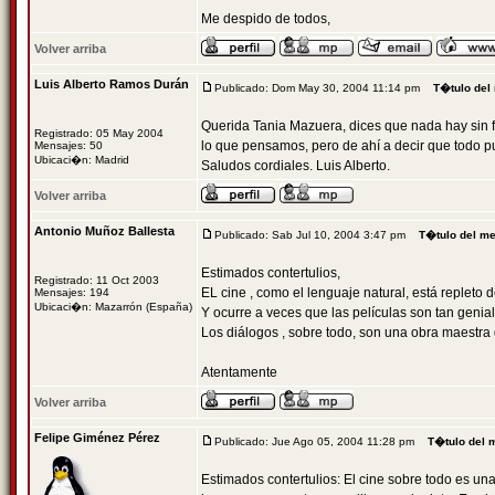
Me despido de todos,
Volver arriba
Luis Alberto Ramos Durán
Publicado: Dom May 30, 2004 11:14 pm
T�tulo del
Querida Tania Mazuera, dices que nada hay sin f
Registrado: 05 May 2004
lo que pensamos, pero de ahí a decir que todo 
Mensajes: 50
Ubicaci�n: Madrid
Saludos cordiales. Luis Alberto.
Volver arriba
Antonio Muñoz Ballesta
Publicado: Sab Jul 10, 2004 3:47 pm
T�tulo del m
Estimados contertulios,
Registrado: 11 Oct 2003
EL cine , como el lenguaje natural, está repleto 
Mensajes: 194
Ubicaci�n: Mazarrón (España)
Y ocurre a veces que las películas son tan geniales
Los diálogos , sobre todo, son una obra maestra de 
Atentamente
Volver arriba
Felipe Giménez Pérez
Publicado: Jue Ago 05, 2004 11:28 pm
T�tulo del 
Estimados contertulios: El cine sobre todo es una