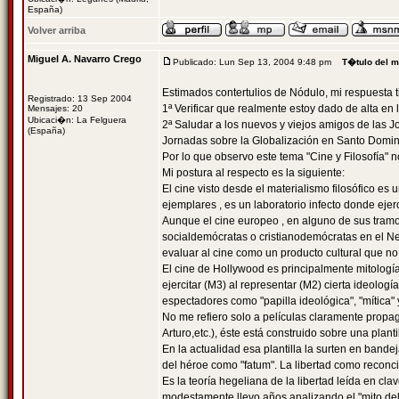
España)
Volver arriba
Miguel A. Navarro Crego
Publicado: Lun Sep 13, 2004 9:48 pm
T�tulo del 
Estimados contertulios de Nódulo, mi respuesta t
Registrado: 13 Sep 2004
1ª Verificar que realmente estoy dado de alta en 
Mensajes: 20
Ubicaci�n: La Felguera
2ª Saludar a los nuevos y viejos amigos de las J
(España)
Jornadas sobre la Globalización en Santo Domin
Por lo que observo este tema "Cine y Filosofía"
Mi postura al respecto es la siguiente:
El cine visto desde el materialismo filosófico es
ejemplares , es un laboratorio infecto donde ejer
Aunque el cine europeo , en alguno de sus tramos
socialdemócratas o cristianodemócratas en el Neo
evaluar al cine como un producto cultural que n
El cine de Hollywood es principalmente mitología 
ejercitar (M3) al representar (M2) cierta ideolog
espectadores como "papilla ideológica", "mítica"
No me refiero solo a películas claramente propag
Arturo,etc.), éste está construido sobre una planti
En la actualidad esa plantilla la surten en bande
del héroe como "fatum". La libertad como reconcil
Es la teoría hegeliana de la libertad leída en cla
modestamente llevo años analizando el "mito del