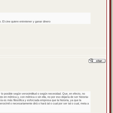
o. El cine quiere entretener y ganar dinero
r lo posible según verosimilitud o según necesidad. Que, en efecto, no
to en métrica y, con métrica o sin ella, no por eso dejaría de ser historia-
sía es más filosófica y esforzada empresa que la historia, ya que la
verosímil o necesariamente dirá o hará tal o cual por ser tal o cual, meta a