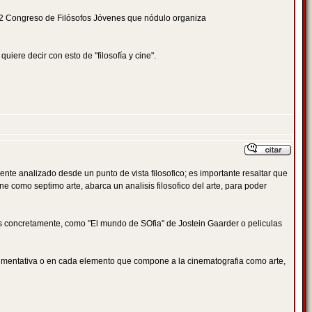
 42 Congreso de Filósofos Jóvenes que nódulo organiza
iere decir con esto de "filosofía y cine".
nte analizado desde un punto de vista filosofico; es importante resaltar que
ine como septimo arte, abarca un analisis filosofico del arte, para poder
cas concretamente, como "El mundo de SOfia" de Jostein Gaarder o peliculas
argumentativa o en cada elemento que compone a la cinematografia como arte,