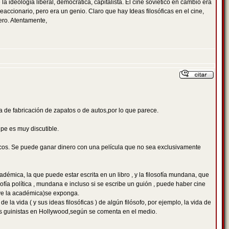
a ideología liberal, democrática, capitalista. El cine soviético en cambio era
ccionario, pero era un genio. Claro que hay Ideas filosóficas en el cine,
nero. Atentamente,
ia de fabricación de zapatos o de autos,por lo que parece.
ipe es muy discutible.
osóficos. Se puede ganar dinero con una película que no sea exclusivamente
cadémica, la que puede estar escrita en un libro , y la filosofía mundana, que
fía política , mundana e incluso si se escribe un guión , puede haber cine
sive la académica)se exponga.
a vida ( y sus ideas filosóficas ) de algún filósofo, por ejemplo, la vida de
os guinistas en Hollywood,según se comenta en el medio.