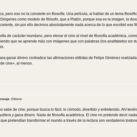
ica, pero eso no la convierte en filosofía. Una película, al hablar de un tema filosó
Diógenes como modelo de filósofo, que a Platón, porque esa es la imagen, la doxa, 
xcelente, sin por ello decirnos absolutamente nada acerca de lo que escribió ese fi
sofía de carácter mundano, pero elevar el cine al nivel de filosofía académica, co
ciendo que se aprende más con imágenes que con palabras (los analfabetos sin d
is.
para ganar dinero contradice las afirmaciones elitistas de Felipe Giménez realizad
 de cine», al menos.
ensaje
: Elitismo
 sabe de cine, porque busca lo fácil, lo cómodo, divertido y entretenido. Ahí tenéis 
uillera y gana dinero. Nada de filosofía académica. El cine no pretende decir nada.
 que pretendían transformar el mundo a través de la lectura son verdaderos tostone