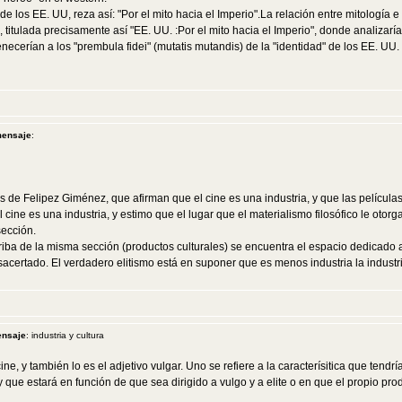
de los EE. UU, reza así: "Por el mito hacia el Imperio".La relación entre mitología e
 titulada precisamente así "EE. UU. :Por el mito hacia el Imperio", donde analizarí
necerían a los "prembula fidei" (mutatis mutandis) de la "identidad" de los EE. UU.
mensaje
:
 de Felipez Giménez, que afirman que el cine es una industria, y que las película
ine es una industria, y estimo que el lugar que el materialismo filosófico le otorga
sección.
riba de la misma sección (productos culturales) se encuentra el espacio dedicado a T
certado. El verdadero elitismo está en suponer que es menos industria la industria 
ensaje
: industria y cultura
e, y también lo es el adjetivo vulgar. Uno se refiere a la caracterísitica que tendría
y que estará en función de que sea dirigido a vulgo y a elite o en que el propio pro