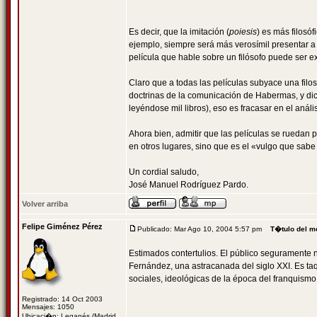
Es decir, que la imitación (
poiesis
) es más filosóf
ejemplo, siempre será más verosímil presentar a 
película que hable sobre un filósofo puede ser e
Claro que a todas las películas subyace una filo
doctrinas de la comunicación de Habermas, y di
leyéndose mil libros), eso es fracasar en el anális
Ahora bien, admitir que las películas se ruedan 
en otros lugares, sino que es el «vulgo que sabe
Un cordial saludo,
José Manuel Rodríguez Pardo.
Volver arriba
Felipe Giménez Pérez
Publicado: Mar Ago 10, 2004 5:57 pm
T�tulo del m
Estimados contertulios. El público seguramente no
Fernández, una astracanada del siglo XXI. Es taq
sociales, ideológicas de la época del franquismo
Registrado: 14 Oct 2003
Mensajes: 1050
Ubicaci�n: Leganés (Madrid,