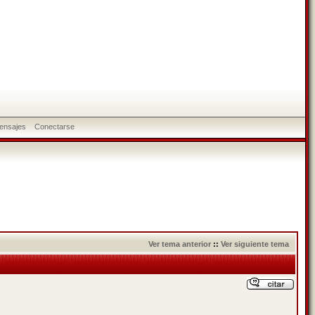
ensajes
Conectarse
Ver tema anterior
::
Ver siguiente tema