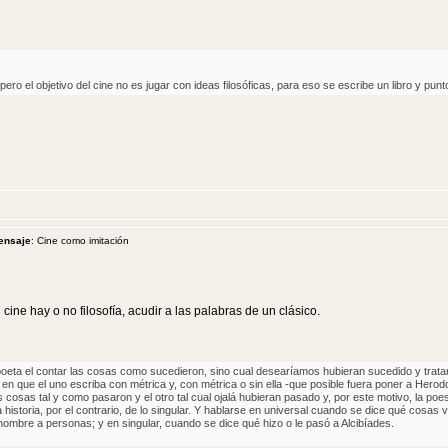
 pero el objetivo del cine no es jugar con ideas filosóficas, para eso se escribe un libro y punt
ensaje
: Cine como imitación
cine hay o no filosofía, acudir a las palabras de un clásico.
l poeta el contar las cosas como sucedieron, sino cual desearíamos hubieran sucedido y trata
r en que el uno escriba con métrica y, con métrica o sin ella -que posible fuera poner a Herodo
 cosas tal y como pasaron y el otro tal cual ojalá hubieran pasado y, por este motivo, la poe
a historia, por el contrario, de lo singular. Y hablarse en universal cuando se dice qué cosas 
 nombre a personas; y en singular, cuando se dice qué hizo o le pasó a Alcibíades.