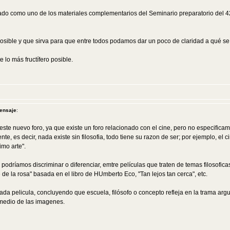
ensado como uno de los materiales complementarios del Seminario preparatorio del
osible y que sirva para que entre todos podamos dar un poco de claridad a qué se qu
 lo más fructífero posible.
ensaje
:
ste nuevo foro, ya que existe un foro relacionado con el cine, pero no especificame
e, es decir, nada existe sin filosofia, todo tiene su razon de ser; por ejemplo, el c
imo arte".
podríamos discriminar o diferenciar, emtre películas que traten de temas filosofi
de la rosa" basada en el libro de HUmberto Eco, "Tan lejos tan cerca", etc.
cada pelicula, concluyendo que escuela, filósofo o concepto refleja en la trama 
 medio de las imagenes.