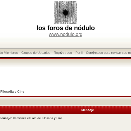
los foros de nódulo
www.nodulo.org
 de Miembros
Grupos de Usuarios
Reg�strese
Perfil
Con�ctese para revisar sus m
>
Filosofía y Cine
Mensaje
 mensaje
: Comienza el Foro de Filosofía y Cine