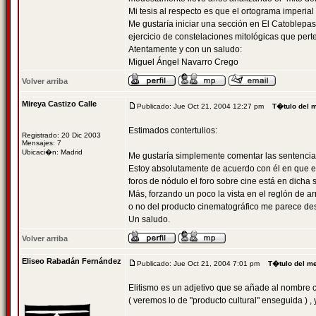
Mi tesis al respecto es que el ortograma imperial 
Me gustaría iniciar una sección en El Catoblepas,
ejercicio de constelaciones mitológicas que perte
Atentamente y con un saludo:
Miguel Ángel Navarro Crego
Volver arriba
Mireya Castizo Calle
Publicado: Jue Oct 21, 2004 12:27 pm
T�tulo del 
Estimados contertulios:
Registrado: 20 Dic 2003
Mensajes: 7
Ubicaci�n: Madrid
Me gustaría simplemente comentar las sentencias
Estoy absolutamente de acuerdo con él en que el c
foros de nódulo el foro sobre cine está en dicha 
Más, forzando un poco la vista en el reglón de ar
o no del producto cinematográfico me parece desa
Un saludo.
Volver arriba
Eliseo Rabadán Fernández
Publicado: Jue Oct 21, 2004 7:01 pm
T�tulo del m
Elitismo es un adjetivo que se añade al nombre cin
( veremos lo de "producto cultural" enseguida ) , 