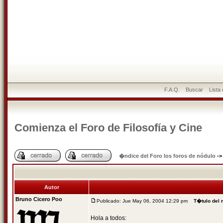
F.A.Q.
Buscar
Lista
Comienza el Foro de Filosofía y Cine
�ndice del Foro los foros de nódulo
-
Autor
Bruno Cicero Poo
Publicado: Jue May 06, 2004 12:29 pm
T�tulo del
Hola a todos: