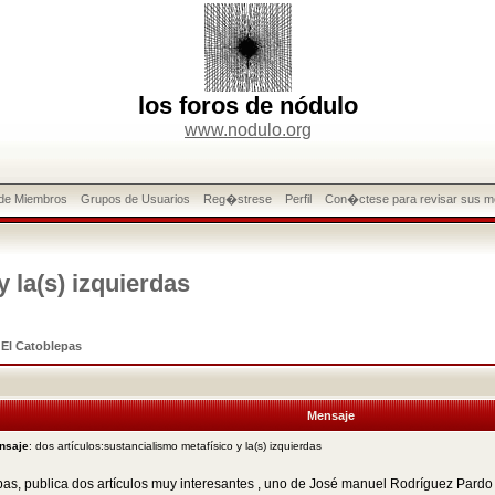
los foros de nódulo
www.nodulo.org
 de Miembros
Grupos de Usuarios
Reg�strese
Perfil
Con�ctese para revisar sus m
y la(s) izquierdas
>
El Catoblepas
Mensaje
nsaje
: dos artículos:sustancialismo metafísico y la(s) izquierdas
pas, publica dos artículos muy interesantes , uno de José manuel Rodríguez Pard