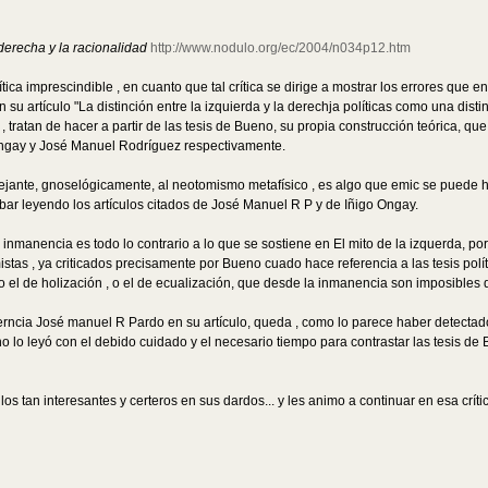
 derecha y la racionalidad
http://www.nodulo.org/ec/2004/n034p12.htm
tica imprescindible , en cuanto que tal crítica se dirige a mostrar los errores que 
 su artículo "La distinción entre la izquierda y la derechja políticas como una di
 , tratan de hacer a partir de las tesis de Bueno, su propia construcción teórica,
ngay y José Manuel Rodríguez respectivamente.
mejante, gnoselógicamente, al neotomismo metafísico , es algo que emic se puede h
r leyendo los artículos citados de José Manuel R P y de Iñigo Ongay.
la inmanencia es todo lo contrario a lo que se sostiene en El mito de la izquerda, 
as , ya criticados precisamente por Bueno cuado hace referencia a las tesis polít
o el de holización , o el de ecualización, que desde la inmanencia son imposibles d
referncia José manuel R Pardo en su artículo, queda , como lo parece haber detectado
ti no lo leyó con el debido cuidado y el necesario tiempo para contrastar las tesis 
ulos tan interesantes y certeros en sus dardos... y les animo a continuar en esa crít