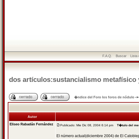
F.A.Q.
Buscar
Lista
dos artí­culos:sustancialismo metafí­sico 
�ndice del Foro los foros de nódulo
-
Autor
Eliseo Rabadán Fernández
Publicado: Mie Dic 08, 2004 6:14 pm
T�tulo del me
El número actual(diciembre 2004) de El Catoble