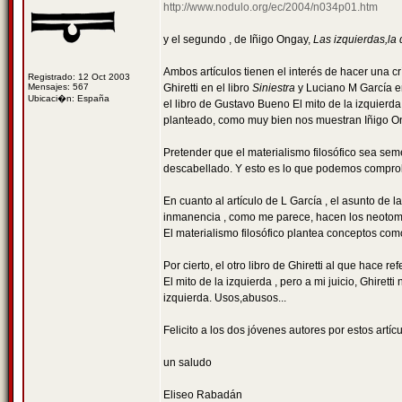
http://www.nodulo.org/ec/2004/n034p01.htm
y el segundo , de Iñigo Ongay,
Las izquierdas,la
Ambos artículos tienen el interés de hacer una crí
Registrado: 12 Oct 2003
Mensajes: 567
Ghiretti en el libro
Siniestra
y Luciano M García en
Ubicaci�n: España
el libro de Gustavo Bueno El mito de la izquierda
planteado, como muy bien nos muestran Iñigo O
Pretender que el materialismo filosófico sea se
descabellado. Y esto es lo que podemos comproba
En cuanto al artículo de L García , el asunto de 
inmanencia , como me parece, hacen los neotomist
El materialismo filosófico plantea conceptos com
Por cierto, el otro libro de Ghiretti al que hace 
El mito de la izquierda , pero a mi juicio, Ghiret
izquierda. Usos,abusos...
Felicito a los dos jóvenes autores por estos artíc
un saludo
Eliseo Rabadán