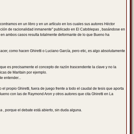
encontramos en un libro y en un artículo en los cuales sus autores Héctor
stinción de racionalidad inmanente" publicado en El Catoblepas , basándose en
 que en ambos casos resulta totalmente deformante de lo que Bueno ha
acer, como hacen Ghiretti o Luciano García, pero etic, es algo absolutamente
porque es precisamente el concepto de razón trascendente la clave y no la
icas de Maritain por ejemplo.
e entender...
 el propio Ghiretti, fuera de juego frente a todo el caudal de tesis que aporta
de Bueno con las de Raymond Aron y otros autores que cita Ghiretti en La
ica , porque el debate está abierto, sin duda alguna.