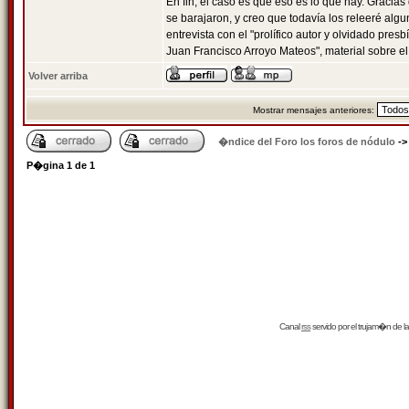
En fin, el caso es que eso es lo que hay. Graci
se barajaron, y creo que todavía los releeré alg
entrevista con el "prolífico autor y olvidado presbí
Juan Francisco Arroyo Mateos", material sobre el
Volver arriba
Mostrar mensajes anteriores:
�ndice del Foro los foros de nódulo
-
P�gina
1
de
1
Canal
rss
servido por el
trujam�n
de la