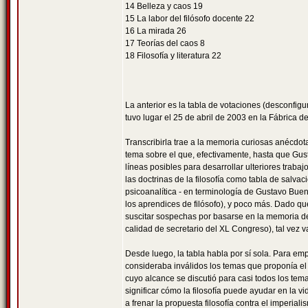
14 Belleza y caos 19
15 La labor del filósofo docente 22
16 La mirada 26
17 Teorías del caos 8
18 Filosofía y literatura 22
La anterior es la tabla de votaciones (desconfigu
tuvo lugar el 25 de abril de 2003 en la Fábrica
Transcribirla trae a la memoria curiosas anécdo
tema sobre el que, efectivamente, hasta que Gus
líneas posibles para desarrollar ulteriores traba
las doctrinas de la filosofía como tabla de salvac
psicoanalítica - en terminología de Gustavo Buen
los aprendices de filósofo), y poco más. Dado que
suscitar sospechas por basarse en la memoria de 
calidad de secretario del XL Congreso), tal vez va
Desde luego, la tabla habla por sí sola. Para em
consideraba inválidos los temas que proponía el 
cuyo alcance se discutió para casi todos los tema
significar cómo la filosofía puede ayudar en la v
a frenar la propuesta filosofía contra el imperial