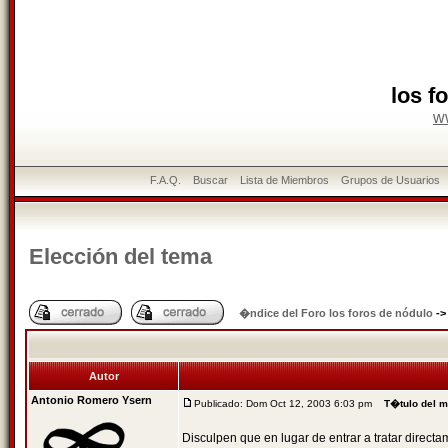
los f
w
F.A.Q.
Buscar
Lista de Miembros
Grupos de Usuarios
Elección del tema
�ndice del Foro los foros de nódulo
-
Autor
Antonio Romero Ysern
Publicado: Dom Oct 12, 2003 6:03 pm
T�tulo del 
Disculpen que en lugar de entrar a tratar direc