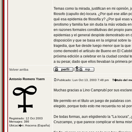
Temas como la mirada, justifican en mi opinión, j
filosofo (capullo de)-locura. ¿Por qué ese afán p
qué esa epidemia de filosofía y? ¿Por qué esas 
(erotismo y familia fue sin duda la más votada e
en razones formales constitutivas del propio pano
epidemias y el general despiste demostrado en di
disposición y que se basa en la original sobre l
tragedia, que fue desde luego menor que la que 
como demostró el artículo de Bueno en El Catobl
próxima edición a celebrar en la ciudad condal 
a su pesar, dado que ellos llevaban la primera pro
Volver arriba
Antonio Romero Ysern
Publicado: Lun Oct 13, 2003 7:48 pm
T�tulo del m
Muchas gracias a Lino Camprubí por sus esclare
Me permito en el título un juego de palabras con a
elegido, porque todo esto me recuerda no sé po
De todas formas, aun eligidiendo la "La locura", ¿P
Registrado: 12 Oct 2003
Mensajes: 386
Cruzcampo, y que parece complicar el tema mismo
Ubicaci�n: Aracena (España)