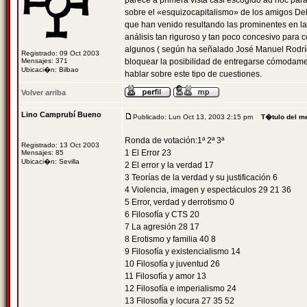
parece a primera vista casi escogido ad hoc para
sobre el «esquizocapitalismo» de los amigos Deleu
que han venido resultando las prominentes en la ú
análisis tan riguroso y tan poco concesivo para
algunos ( según ha señalado José Manuel Rodríg
Registrado: 09 Oct 2003
Mensajes: 371
bloquear la posibilidad de entregarse cómodame
Ubicaci�n: Bilbao
hablar sobre este tipo de cuestiones.
Volver arriba
Lino Camprubí Bueno
Publicado: Lun Oct 13, 2003 2:15 pm
T�tulo del m
Ronda de votación:1ª 2ª 3ª
Registrado: 13 Oct 2003
1 El Error 23
Mensajes: 85
Ubicaci�n: Sevilla
2 El error y la verdad 17
3 Teorías de la verdad y su justificación 6
4 Violencia, imagen y espectáculos 29 21 36
5 Error, verdad y derrotismo 0
6 Filosofía y CTS 20
7 La agresión 28 17
8 Erotismo y familia 40 8
9 Filosofía y existencialismo 14
10 Filosofía y juventud 26
11 Filosofía y amor 13
12 Filosofía e imperialismo 24
13 Filosofía y locura 27 35 52