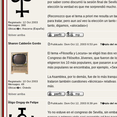
por saber como discurrió la sesión final de Sevill
elección la verdad es que me sorprendió mucho.
(Reconozco que el tema a priori me resulta un t
para tratar, pero aun así veo la elección un ta
Registrado: 12 Oct 2003
Mensajes: 386
tanto, digamos, «alocadas»)
Ubicaci�n: Aracena (España)
Volver arriba
Sharon Calderón Gordo
Publicado: Dom Oct 12, 2003 6:53 pm
T�tulo del 
El tema «Filosofía y Locura» se eligió tras dos 
Congreso de Filósofos Jóvenes, que fueron de lo 
eligieron los 10 más populares, que pasaron a un
más populares se encontraba, por ejemplo, «Sexo 
La Asamblea, por lo demás, fue de lo más tranqui
trataron también cuestiones «técnicas» relativas
Registrado: 10 Oct 2003
Mensajes: 48
más.
Ubicaci�n: Oviedo
Volver arriba
Íñigo Ongay de Felipe
Publicado: Dom Oct 12, 2003 8:39 pm
T�tulo del 
Yo no estuve en el congreso de Sevilla, sin em