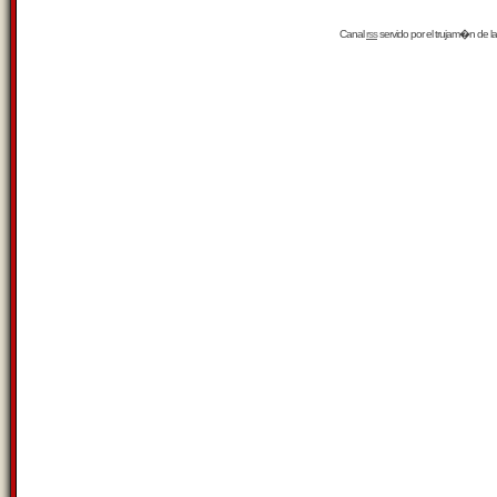
Canal
rss
servido por el
trujam�n
de la