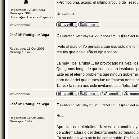
¿Promociona, acaso, el último artículo de Tresgu
Registrado: 12 Oct 2003
Mensajes: 386
Un saludo.
Ubicaci�n: Aracena (España)
Volver arriba
José Mª Rodríguez Vega
Publicado: Mar May 03, 2005 9:23 pm
T�tulo del m
¡Voto al diablo! Yo pensaba que eso sólo me lo h
Registrado: 11 Oct 2003
resulta que nos guiña el ojo a todos!
Mensajes: 1429
La muy... bella rubia..., ha provocado (tal vez) l
Que ganas tengo de que todas sean lesbianas pa
Este es el eterno problema que ningún gobierno sa
para dolor del que nunca fue un “macho dominan
Tal vez la rubia nos esté invitando a la “felicidad”
Volver arriba
José Mª Rodríguez Vega
Publicado: Mar May 31, 2005 9:53 pm
T�tulo del m
Hola.
Registrado: 11 Oct 2003
Mensajes: 1429
Apreciados contertulios... Necesito la amable ay
de Extremadura o del departamento apropiado p
En su página web no lo he conseguido. En fin, q