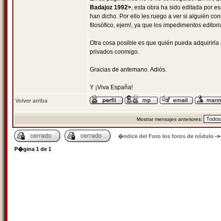
Badajoz 1992>
, esta obra ha sido editada por 
han dicho. Por ello les ruego a ver si alguién 
filosófico, ejem!, ya que los impedimentos editor
Otra cosa posible es que quién pueda adquirirla
privados conmigo.
Gracias de antemano. Adiós.
Y ¡Viva España!
Volver arriba
Mostrar mensajes anteriores:
�ndice del Foro los foros de nódulo
-
P�gina
1
de
1