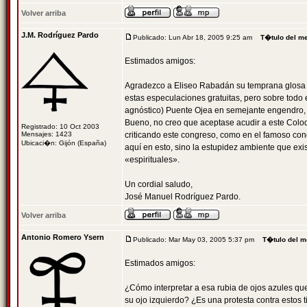
Volver arriba
J.M. Rodríguez Pardo
Publicado: Lun Abr 18, 2005 9:25 am
T�tulo del m
Estimados amigos:
Agradezco a Eliseo Rabadán su temprana glosa s
estas especulaciones gratuitas, pero sobre todo 
agnóstico) Puente Ojea en semejante engendro, 
Bueno, no creo que aceptase acudir a este Coloqu
Registrado: 10 Oct 2003
Mensajes: 1423
criticando este congreso, como en el famoso cong
Ubicaci�n: Gijón (España)
aquí en esto, sino la estupidez ambiente que exi
«espirituales».
Un cordial saludo,
José Manuel Rodríguez Pardo.
Volver arriba
Antonio Romero Ysern
Publicado: Mar May 03, 2005 5:37 pm
T�tulo del m
Estimados amigos:
¿Cómo interpretar a esa rubia de ojos azules que
su ojo izquierdo? ¿Es una protesta contra estos 