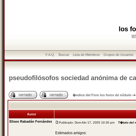
los f
w
F.A.Q.
Buscar
Lista de Miembros
Grupos de Usuarios
pseudofilósofos sociedad anónima de cap
�ndice del Foro los foros de nódulo
-
Autor
Eliseo Rabadán Fernández
Publicado: Dom Abr 17, 2005 10:30 pm
T�tulo del
Estimados amigos: