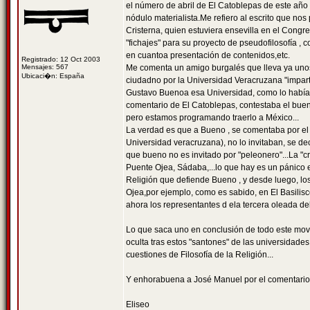
el número de abril de El Catoblepas de este año 
nódulo materialista.Me refiero al escrito que n
Cristerna, quien estuviera ensevilla en el Congr
"fichajes" para su proyecto de pseudofilosofía ,
en cuantoa presentación de contenidos,etc.
Registrado: 12 Oct 2003
Mensajes: 567
Me comenta un amigo burgalés que lleva ya unos 
Ubicaci�n: España
ciudadno por la Universidad Veracruzana "imparti
Gustavo Buenoa esa Universidad, como lo había 
comentario de El Catoblepas, contestaba el buen 
pero estamos programando traerlo a México...
La verdad es que a Bueno , se comentaba por el
Universidad veracruzana), no lo invitaban, se dec
que bueno no es invitado por "peleonero"...La "cr
Puente Ojea, Sádaba,...lo que hay es un pánico e
Religión que defiende Bueno , y desde luego, los
Ojea,por ejemplo, como es sabido, en El Basilis
ahora los representantes d ela tercera oleada del
Lo que saca uno en conclusión de todo este mo
oculta tras estos "santones" de las universidade
cuestiones de Filosofía de la Religión...
Y enhorabuena a José Manuel por el comentario t
Eliseo