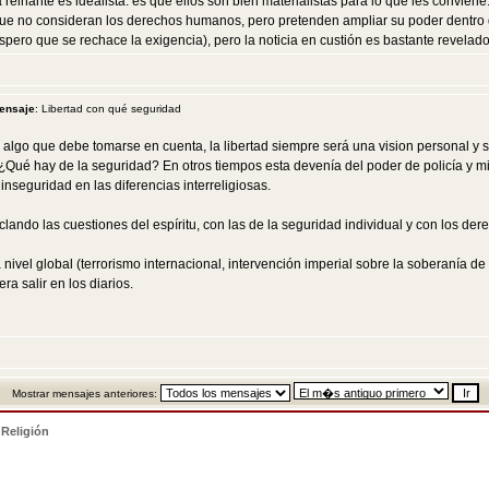
reinante es idealista: es que ellos son bien materialistas para lo que les conviene
que no consideran los derechos humanos, pero pretenden ampliar su poder dentro de
pero que se rechace la exigencia), pero la noticia en custión es bastante revelado
ensaje
: Libertad con qué seguridad
 algo que debe tomarse en cuenta, la libertad siempre será una vision personal y su
¿Qué hay de la seguridad? En otros tiempos esta devenía del poder de policía y mil
inseguridad en las diferencias interreligiosas.
lando las cuestiones del espíritu, con las de la seguridad individual y con los dere
 nivel global (terrorismo internacional, intervención imperial sobre la soberanía d
a salir en los diarios.
Mostrar mensajes anteriores:
>
Religión