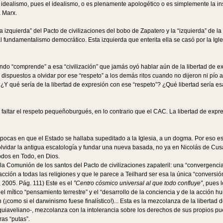
 a idealismo, pues el idealismo, o es plenamente apologético o es simplemente la 
 Marx.
la izquierda” del Pacto de civilizaciones del bobo de Zapatero y la “izquierda” de la
 fundamentalismo democrático. Esta izquierda que enterita ella se casó por la Igle
do “comprende” a esa “civilización” que jamás oyó hablar aún de la libertad de 
dispuestos a olvidar por ese “respeto” a los demás ritos cuando no dijeron ni pío a
 ¿Y qué sería de la libertad de expresión con ese “respeto”? ¿Qué libertad sería es
 faltar el respeto pequeñoburgués, en lo contrario que el CAC. La libertad de exp
 épocas en que el Estado se hallaba supeditado a la Iglesia, a un dogma. Por eso 
olvidar la antigua escatología y fundar una nueva basada, no ya en Nicolás de Cus
todos en Todo, en Dios.
a la Comunión de los santos del Pacto de civilizaciones zapateril: una “convergencia
ón a todas las religiones y que le parece a Teilhard ser esa la única “conversión
, 2005. Pág. 111) Este es el
”Centro cósmico universal al que todo confluye”
, pues 
d del mítico “pensamiento terrestre” y el “desarrollo de la conciencia y de la acció
 (¡como si el darwinismo fuese finalístico!)... Esta es la mezcolanza de la libert
aquiaveliano-, mezcolanza con la intolerancia sobre los derechos de sus propios
as “putas”.