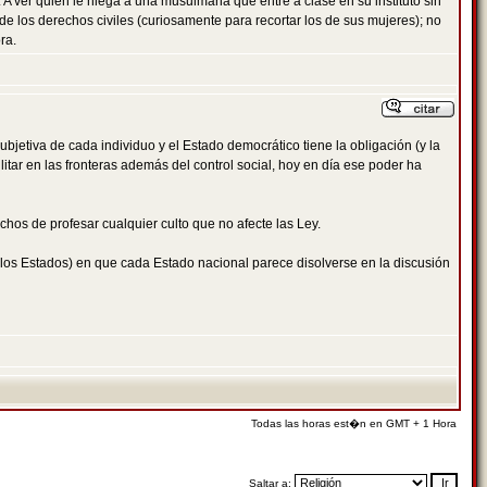
. A ver quien le niega a una musulmana que entre a clase en su instituto sin
 los derechos civiles (curiosamente para recortar los de sus mujeres); no
ra.
bjetiva de cada individuo y el Estado democrático tiene la obligación (y la
itar en las fronteras además del control social, hoy en día ese poder ha
chos de profesar cualquier culto que no afecte las Ley.
e los Estados) en que cada Estado nacional parece disolverse en la discusión
Todas las horas est�n en GMT + 1 Hora
Saltar a: