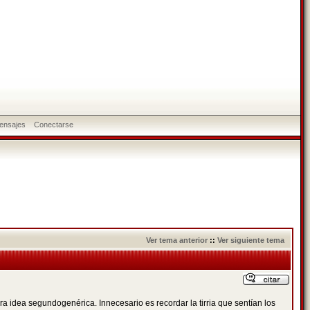
ensajes
Conectarse
Ver tema anterior
::
Ver siguiente tema
era idea segundogenérica. Innecesario es recordar la tirria que sentían los