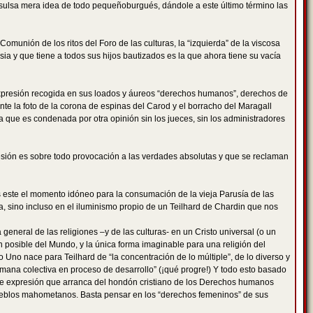
insulsa mera idea de todo pequeñoburgués, dándole a este último término las
 Comunión de los ritos del Foro de las culturas, la “izquierda” de la viscosa
sia y que tiene a todos sus hijos bautizados es la que ahora tiene su vacía
expresión recogida en sus loados y áureos “derechos humanos”, derechos de
nte la foto de la corona de espinas del Carod y el borracho del Maragall
a que es condenada por otra opinión sin los jueces, sin los administradores
resión es sobre todo provocación a las verdades absolutas y que se reclaman
es este el momento idóneo para la consumación de la vieja Parusía de las
a, sino incluso en el iluminismo propio de un Teilhard de Chardin que nos
 general de las religiones –y de las culturas- en un Cristo universal (o un
 posible del Mundo, y la única forma imaginable para una religión del
lo Uno nace para Teilhard de “la concentración de lo múltiple”, de lo diverso y
n humana colectiva en proceso de desarrollo” (¡qué progre!) Y todo esto basado
ad de expresión que arranca del hondón cristiano de los Derechos humanos
 pueblos mahometanos. Basta pensar en los “derechos femeninos” de sus