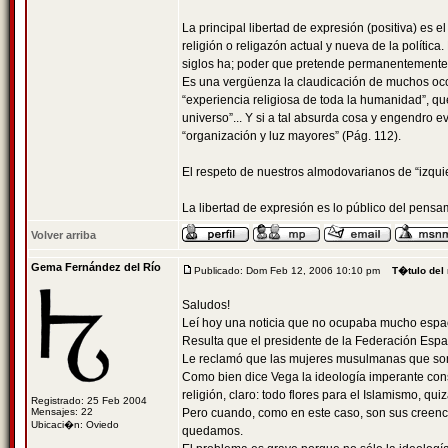
La principal libertad de expresión (positiva) es el
religión o religazón actual y nueva de la polític
siglos ha; poder que pretende permanentemente la
Es una vergüenza la claudicación de muchos occi
“experiencia religiosa de toda la humanidad”, qu
universo”... Y si a tal absurda cosa y engendro
“organización y luz mayores” (Pág. 112).
El respeto de nuestros almodovarianos de “izqui
La libertad de expresión es lo público del pensa
Volver arriba
Gema Fernández del Río
Publicado: Dom Feb 12, 2006 10:10 pm
T�tulo del
Saludos!
Leí hoy una noticia que no ocupaba mucho espacio
Resulta que el presidente de la Federación Espa
Le reclamó que las mujeres musulmanas que son
Como bien dice Vega la ideología imperante consi
religión, claro: todo flores para el Islamismo, qu
Registrado: 25 Feb 2004
Mensajes: 22
Pero cuando, como en este caso, son sus creenci
Ubicaci�n: Oviedo
quedamos.