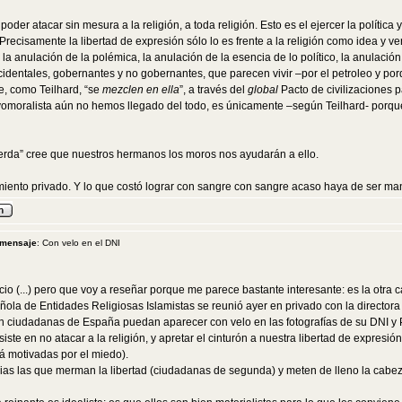
 poder atacar sin mesura a la religión, a toda religión. Esto es el ejercer la política
a. Precisamente la libertad de expresión sólo lo es frente a la religión como idea y
 anulación de la polémica, la anulación de la esencia de lo político, la anulación
dentales, gobernantes y no gobernantes, que parecen vivir –por el petroleo y porq
e, como Teilhard, “se
mezclen en ella
”, a través del
global
Pacto de civilizaciones p
 evomoralista aún no hemos llegado del todo, es únicamente –según Teilhard- porqu
erda” cree que nuestros hermanos los moros nos ayudarán a ello.
miento privado. Y lo que costó lograr con sangre con sangre acaso haya de ser man
 mensaje
: Con velo en el DNI
 (...) pero que voy a reseñar porque me parece bastante interesante: es la otra c
ñola de Entidades Religiosas Islamistas se reunió ayer en privado con la director
 ciudadanas de España puedan aparecer con velo en las fotografías de su DNI y 
ste en no atacar a la religión, y apretar el cinturón a nuestra libertad de expres
izá motivadas por el miedo).
as las que merman la libertad (ciudadanas de segunda) y meten de lleno la cabez