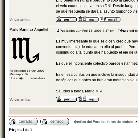
El problema es grave porque no sólo la ideología 
el velo cuando lo lleva en su DNI. Desde luego 
sé qué respuesta se dará al asunto (supongo y es
Volver arriba
Mario Martínez Angelini
Publicado: Lun Feb 13, 2006 4:37 pm
T�tulo del m
Es muy interesante lo que se dice y creo que hay
conveniencia) de educar en ello al pueblo. Pero 
disminuído a tal punto que ha puesto el eje de la 
Es que el inconciente colectivo parece estar mezc
Registrado: 15 Oct 2003
Mensajes: 32
Es en esa confusión que incluye la inseguridad a
Ubicaci�n: Buenos Aires
de tópicos que antes no hubieran merecido siquier
Saludos a todos, Mario M. A.
Volver arriba
�ndice del Foro los foros de nódulo
-
P�gina
1
de
1