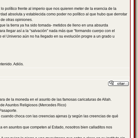
 y lo político frente al imperio que nos quieren meter de la esencia de la
 verdad absoluta y establecida como poder no político al que hubo que derrotar
 de otras opiniones.
ue la tierra ya ha sido tomada- metidos de lleno en una absurda
ara llegar así a la “salvación” nada más que “formando cuerpo con el
e el Universo aún no ha llegado en su evolución progre a un grado u
tenido. Adiós.
ara de la moneda en el asunto de las famosas caricaturas de Allah.
a de Asuntos Religiosos (Mercedes Rico)
Pasaporte.
ión cuando choca con las creencias ajenas (y según las creencias de qué
a en asuntos que competen al Estado, nosotros bien calladitos nos