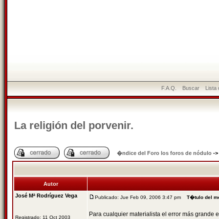
F.A.Q.
Buscar
Lista
La religión del porvenir.
�ndice del Foro los foros de nódulo
-
Autor
José Mª Rodríguez Vega
Publicado: Jue Feb 09, 2006 3:47 pm
T�tulo del m
Para cualquier materialista el error más grande e
Registrado: 11 Oct 2003