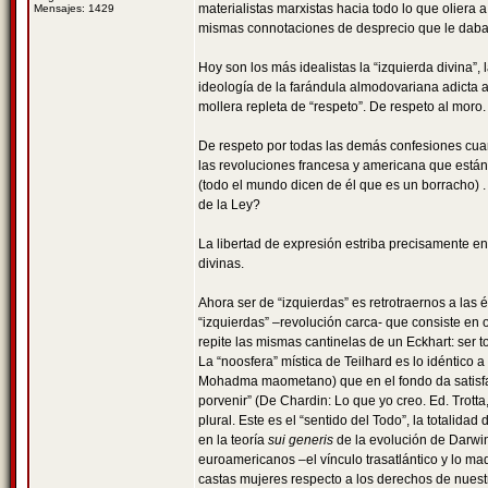
materialistas marxistas hacia todo lo que oliera
Mensajes: 1429
mismas connotaciones de desprecio que le daba
Hoy son los más idealistas la “izquierda divina”, 
ideología de la farándula almodovariana adicta al
mollera repleta de “respeto”. De respeto al moro.
De respeto por todas las demás confesiones cuan
las revoluciones francesa y americana que están 
(todo el mundo dicen de él que es un borracho) .
de la Ley?
La libertad de expresión estriba precisamente en
divinas.
Ahora ser de “izquierdas” es retrotraernos a las
“izquierdas” –revolución carca- que consiste en 
repite las mismas cantinelas de un Eckhart: ser 
La “noosfera” mística de Teilhard es lo idéntico 
Mohadma maometano) que en el fondo da satisfacci
porvenir” (De Chardin: Lo que yo creo. Ed. Trotta
plural. Este es el “sentido del Todo”, la totalida
en la teoría
sui generis
de la evolución de Darwin
euroamericanos –el vínculo trasatlántico y lo m
castas mujeres respecto a los derechos de nuestr