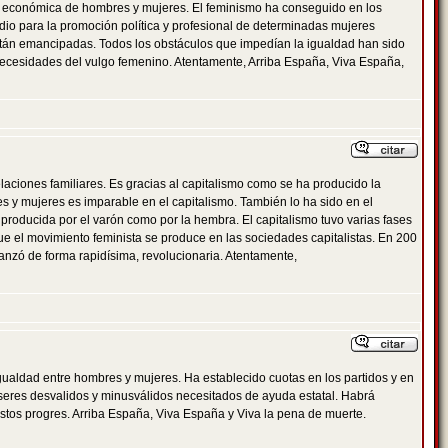
al y económica de hombres y mujeres. El feminismo ha conseguido en los
edio para la promoción política y profesional de determinadas mujeres
 están emancipadas. Todos los obstáculos que impedían la igualdad han sido
 necesidades del vulgo femenino. Atentamente, Arriba España, Viva España,
 relaciones familiares. Es gracias al capitalismo como se ha producido la
s y mujeres es imparable en el capitalismo. También lo ha sido en el
a producida por el varón como por la hembra. El capitalismo tuvo varias fases
ue el movimiento feminista se produce en las sociedades capitalistas. En 200
vanzó de forma rapidísima, revolucionaria. Atentamente,
gualdad entre hombres y mujeres. Ha establecido cuotas en los partidos y en
os seres desvalidos y minusválidos necesitados de ayuda estatal. Habrá
tos progres. Arriba España, Viva España y Viva la pena de muerte.