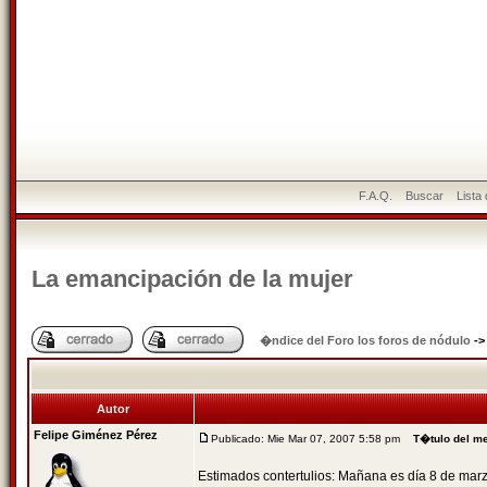
F.A.Q.
Buscar
Lista
La emancipación de la mujer
�ndice del Foro los foros de nódulo
-
Autor
Felipe Giménez Pérez
Publicado: Mie Mar 07, 2007 5:58 pm
T�tulo del m
Estimados contertulios: Mañana es día 8 de marzo