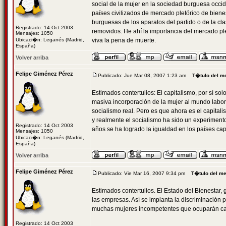
social de la mujer en la sociedad burguesa occid
países civilizados de mercado pletórico de biene
burguesas de los aparatos del partido o de la cl
Registrado: 14 Oct 2003
removidos. He ahí la importancia del mercado ple
Mensajes: 1050
Ubicaci�n: Leganés (Madrid,
viva la pena de muerte.
España)
Volver arriba
Felipe Giménez Pérez
Publicado: Jue Mar 08, 2007 1:23 am
T�tulo del m
Estimados contertulios: El capitalismo, por sí sol
masiva incorporación de la mujer al mundo labora
socialismo real. Pero es que ahora es el capitali
y realmente el socialismo ha sido un experimento
Registrado: 14 Oct 2003
años se ha logrado la igualdad en los países cap
Mensajes: 1050
Ubicaci�n: Leganés (Madrid,
España)
Volver arriba
Felipe Giménez Pérez
Publicado: Vie Mar 16, 2007 9:34 pm
T�tulo del m
Estimados contertulios. El Estado del Bienestar
las empresas. Así se implanta la discriminación p
muchas mujeres incompetentes que ocuparán cargo
Registrado: 14 Oct 2003