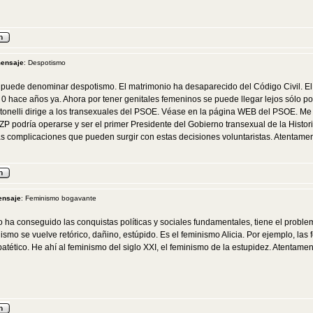
mensaje
: Despotismo
e puede denominar despotismo. El matrimonio ha desaparecido del Código Civil. E
l 0 hace años ya. Ahora por tener genitales femeninos se puede llegar lejos sólo p
ntonelli dirige a los transexuales del PSOE. Véase en la página WEB del PSOE. 
ZP podría operarse y ser el primer Presidente del Gobierno transexual de la Histori
 complicaciones que pueden surgir con estas decisiones voluntaristas. Atentamen
ensaje
: Feminismo bogavante
 ha conseguido las conquistas políticas y sociales fundamentales, tiene el problema
smo se vuelve retórico, dañino, estúpido. Es el feminismo Alicia. Por ejemplo, las
tético. He ahí al feminismo del siglo XXI, el feminismo de la estupidez. Atentame