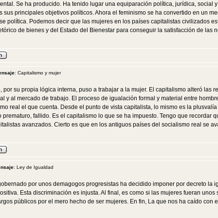
ental. Se ha producido. Ha tenido lugar una equiparación política, jurídica, soci
s sus principales objetivos políticos. Ahora el feminismo se ha convertido en un m
ase política. Podemos decir que las mujeres en los países capitalistas civilizados
tórico de bienes y del Estado del Bienestar para conseguir la satisfacción de las
ensaje
: Capitalismo y mujer
o, por su propia lógica interna, puso a trabajar a la mujer. El capitalismo alteró las
l y al mercado de trabajo. El proceso de igualación formal y material entre hombre
smo real el que cuenta. Desde el punto de vista capitalista, lo mismo es la plusvalí
 prematuro, fallido. Es el capitalismo lo que se ha impuesto. Tengo que recordar q
italistas avanzados. Cierto es que en los antiguos países del socialismo real se a
ensaje
: Ley de Igualdad
, gobernado por unos demagogos progresistas ha decidido imponer por decreto la i
ositiva. Esta discriminación es injusta. Al final, es como si las mujeres fueran un
s públicos por el mero hecho de ser mujeres. En fin, La que nos ha caído con es