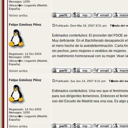
Mensajes: 1050
Ubicaci�n: Leganés (Madrid,
España)
Volver arriba
Felipe Giménez Pérez
Publicado: Dom Mar 18, 2007 8:51 pm
T�tulo del 
Estimados contertulios: El proceder del PSOE s
Muy deficiente. En el Bachillerato desapareció e
el mero hecho de la autodeterminación. Carla A
sin pechos, pero mujeres o vestidos de mujeres. 
Registrado: 14 Oct 2003
un matrimonio homosexual con su mujer. Vean las
Mensajes: 1050
Ubicaci�n: Leganés (Madrid,
España)
Volver arriba
Felipe Giménez Pérez
Publicado: Jue Jun 14, 2007 9:21 pm
T�tulo del m
Estimados contertulios: Una vez que el feminismo
para sus dirigentes femeninos. Entonces el femini
oso del Escudo de Madrid sea una osa. Es algo pa
Registrado: 14 Oct 2003
Mensajes: 1050
Ubicaci�n: Leganés (Madrid,
España)
Volver arriba