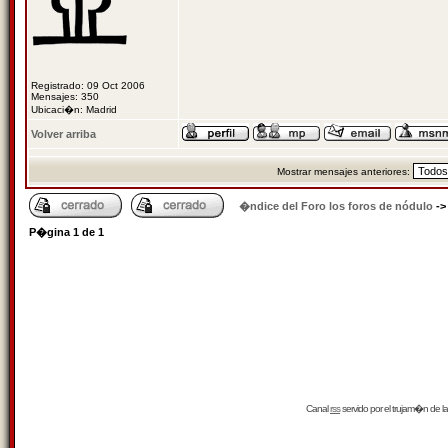
Registrado: 09 Oct 2006
Mensajes: 350
Ubicaci�n: Madrid
Volver arriba
Mostrar mensajes anteriores:
�ndice del Foro los foros de nódulo
-
P�gina
1
de
1
Canal
rss
servido por el
trujam�n
de la