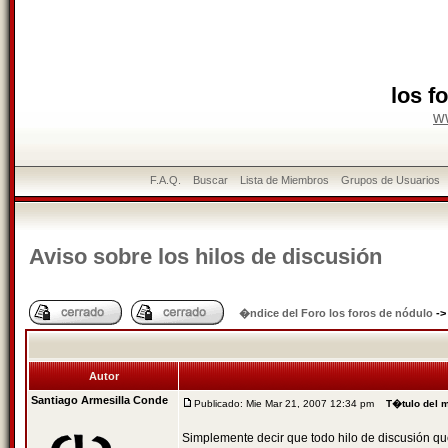
los f
w
F.A.Q.
Buscar
Lista de Miembros
Grupos de Usuarios
Aviso sobre los hilos de discusión
�ndice del Foro los foros de nódulo
-
Autor
Santiago Armesilla Conde
Publicado: Mie Mar 21, 2007 12:34 pm
T�tulo del 
Simplemente decir que todo hilo de discusión q