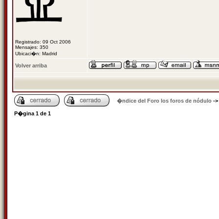
Registrado: 09 Oct 2006
Mensajes: 350
Ubicaci�n: Madrid
Volver arriba
�ndice del Foro los foros de nódulo
-
P�gina
1
de
1