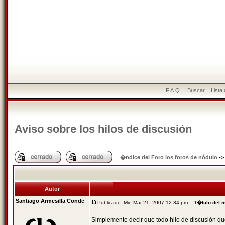
F.A.Q.
Buscar
Lista
Aviso sobre los hilos de discusión
�ndice del Foro los foros de nódulo
-
Autor
Santiago Armesilla Conde
Publicado: Mie Mar 21, 2007 12:34 pm
T�tulo del 
Simplemente decir que todo hilo de discusión q