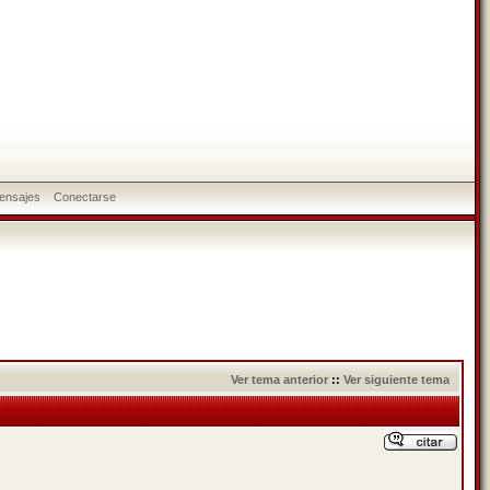
ensajes
Conectarse
Ver tema anterior
::
Ver siguiente tema