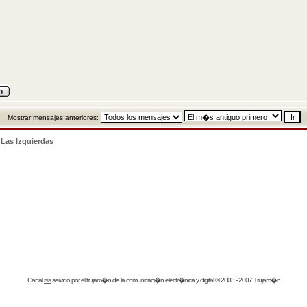
Mostrar mensajes anteriores:
>
Las Izquierdas
Canal
rss
servido por el
trujam�n
de la comunicaci�n electr�nica y digital © 2003 - 2007 Trujam�n