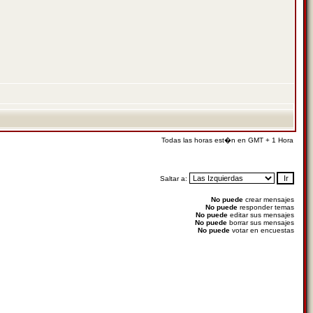
Todas las horas est�n en GMT + 1 Hora
Saltar a:
No puede
crear mensajes
No puede
responder temas
No puede
editar sus mensajes
No puede
borrar sus mensajes
No puede
votar en encuestas