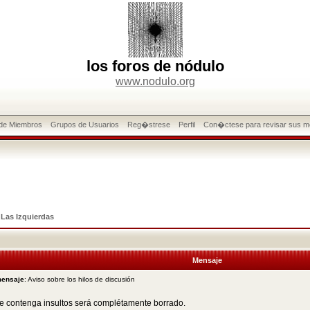
los foros de nódulo
www.nodulo.org
 de Miembros
Grupos de Usuarios
Reg�strese
Perfil
Con�ctese para revisar sus m
>
Las Izquierdas
Mensaje
mensaje
: Aviso sobre los hilos de discusión
ue contenga insultos será complétamente borrado.