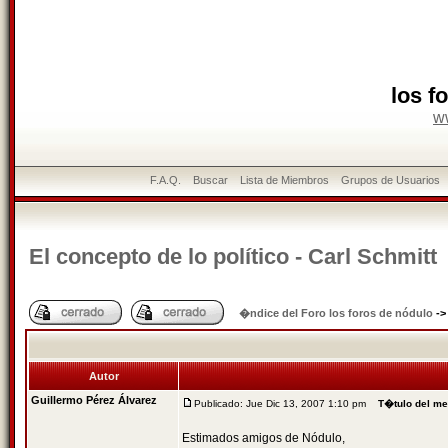
los f
w
F.A.Q.
Buscar
Lista de Miembros
Grupos de Usuarios
El concepto de lo político - Carl Schmitt
�ndice del Foro los foros de nódulo
-
Autor
Guillermo Pérez Álvarez
Publicado: Jue Dic 13, 2007 1:10 pm
T�tulo del m
Estimados amigos de Nódulo,