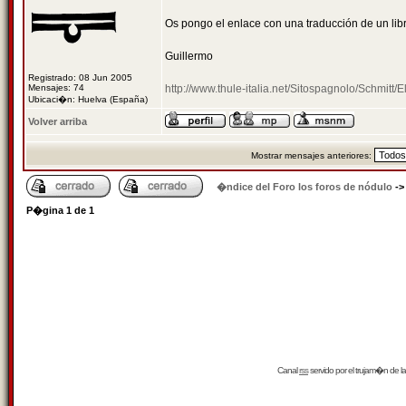
Os pongo el enlace con una traducción de un libr
Guillermo
Registrado: 08 Jun 2005
Mensajes: 74
http://www.thule-italia.net/Sitospagnolo/Schmit
Ubicaci�n: Huelva (España)
Volver arriba
Mostrar mensajes anteriores:
�ndice del Foro los foros de nódulo
-
P�gina
1
de
1
Canal
rss
servido por el
trujam�n
de la