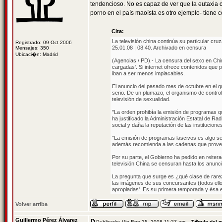
tendencioso. No es capaz de ver que la eutaxia c
porno en el país maoísta es otro ejemplo- tiene co
Cita:
La televisión china continúa su particular cru
Registrado: 09 Oct 2006
25.01.08 | 08:40. Archivado en censura
Mensajes: 350
Ubicaci�n: Madrid
(Agencias / PD).- La censura del sexo en China
cargadas'. Si internet ofrece contenidos que pu
iban a ser menos implacables.
El anuncio del pasado mes de octubre en el qu
serio. De un plumazo, el organismo de control 
televisión de sexualidad.
"La orden prohibía la emisión de programas qu
ha justificado la Administración Estatal de Ra
social y daña la reputación de las instituciones
"La emisión de programas lascivos es algo seri
además recomienda a las cadenas que provean 
Por su parte, el Gobierno ha pedido en reiter
televisión China se censuran hasta los anunci
La pregunta que surge es ¿qué clase de rarez
las imágenes de sus concursantes (todos ell
apropiadas'. Es su primera temporada y ésa e
Volver arriba
Guillermo Pérez Álvarez
Publicado: Vie Ene 25, 2008 11:27 am
T�tulo del 