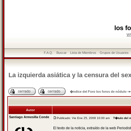
los f
w
F.A.Q.
Buscar
Lista de Miembros
Grupos de Usuarios
La izquierda asiática y la censura del se
�ndice del Foro los foros de nódulo
-
Autor
Santiago Armesilla Conde
Publicado: Vie Ene 25, 2008 10:00 am
T�tulo del 
El texto de la noticia, extraído de la web Periodi