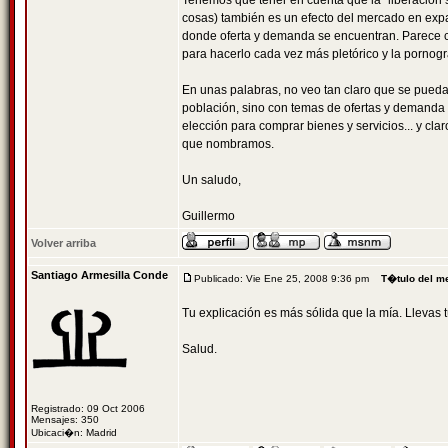
Tenemos que tener en cuenta que la "liberación 
cosas) también es un efecto del mercado en exp
donde oferta y demanda se encuentran. Parece 
para hacerlo cada vez más pletórico y la pornogr
En unas palabras, no veo tan claro que se pueda
población, sino con temas de ofertas y demand
elección para comprar bienes y servicios... y cla
que nombramos.
Un saludo,
Guillermo
Volver arriba
Santiago Armesilla Conde
Publicado: Vie Ene 25, 2008 9:36 pm
T�tulo del m
Tu explicación es más sólida que la mía. Llevas 
Salud.
Registrado: 09 Oct 2006
Mensajes: 350
Ubicaci�n: Madrid