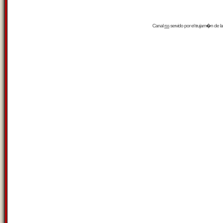
Canal
rss
servido por el
trujam�n
de la