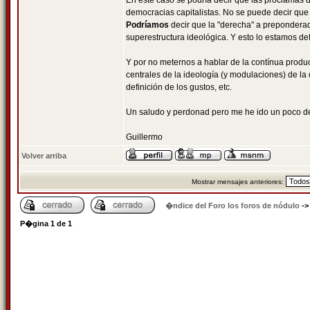
En este caso se podría decir que las proclamas d
democracias capitalistas. No se puede decir que 
Podríamos
decir que la "derecha" a preponderado
superestructura ideológica. Y esto lo estamos d
Y por no meternos a hablar de la contínua produc
centrales de la ideología (y modulaciones) de la
definición de los gustos, etc.
Un saludo y perdonad pero me he ido un poco de
Guillermo
Volver arriba
Mostrar mensajes anteriores:
�ndice del Foro los foros de nódulo
-
P�gina
1
de
1