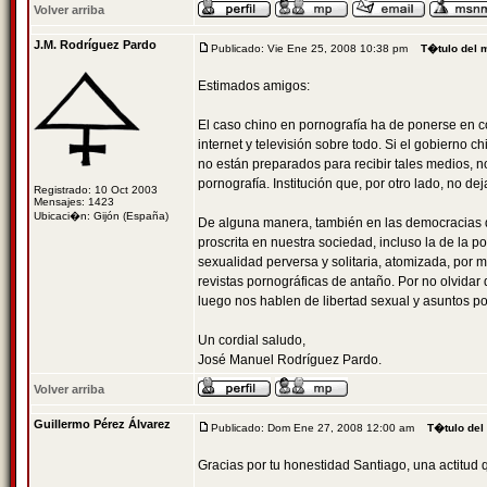
Volver arriba
J.M. Rodríguez Pardo
Publicado: Vie Ene 25, 2008 10:38 pm
T�tulo del 
Estimados amigos:
El caso chino en pornografía ha de ponerse en c
internet y televisión sobre todo. Si el gobierno 
no están preparados para recibir tales medios, n
pornografía. Institución que, por otro lado, no de
Registrado: 10 Oct 2003
Mensajes: 1423
Ubicaci�n: Gijón (España)
De alguna manera, también en las democracias de
proscrita en nuestra sociedad, incluso la de la 
sexualidad perversa y solitaria, atomizada, por m
revistas pornográficas de antaño. Por no olvidar
luego nos hablen de libertad sexual y asuntos por 
Un cordial saludo,
José Manuel Rodríguez Pardo.
Volver arriba
Guillermo Pérez Álvarez
Publicado: Dom Ene 27, 2008 12:00 am
T�tulo del
Gracias por tu honestidad Santiago, una actitud 