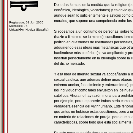
De todas formas, en la medida que la religion (po
eonómica, ideológica, vocaciones) y es obvio que
aunque sean lo suficientemente elásticos como pa
morales, que supone una competencia entre los
Registrado: 08 Jun 2005
Mensajes: 74
Ubicaci�n: Huelva (España)
Si rodeamos a un conjunto de personas, sobre to
(hazte a tí mismo, se tu mismo), cuestiones tom
político en cuestiones de libertaddes personale
adquiriendo esas ideas más metafísicas que otra
haciéndose más pletórico (se va ampliando y prof
insertan perfectamente en la ideología sobre la
del dicho mercado.
Y esa idea de libertad sexual va acopañando a 
sexual católica, que además define unas etapas 
extrema uncion, fallecimiento y enterramiento). p
los individuos" como tales envuelton en los nuev
católicos. Ahora no hay razón moral para prohib
por ejemplo, porque ponerle trabas sería como po
verdadera esencia del vivir humano. Este fenóme
que antes no hubiese estas cuestiones, pero a u
en materia de relaciones de pareja, pero que al 
características, sobre todo que está socialment