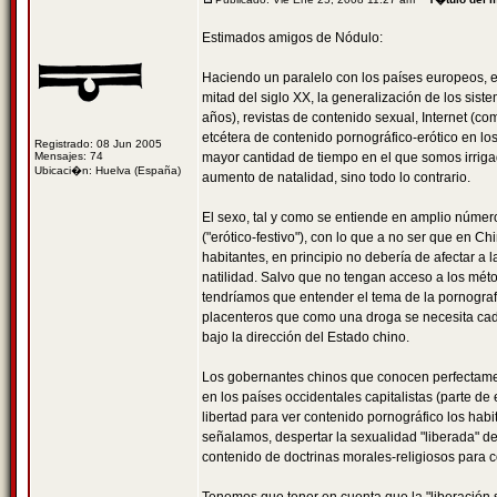
Estimados amigos de Nódulo:
Haciendo un paralelo con los países europeos, e
mitad del siglo XX, la generalización de los si
años), revistas de contenido sexual, Internet (c
etcétera de contenido pornográfico-erótico en lo
Registrado: 08 Jun 2005
Mensajes: 74
mayor cantidad de tiempo en el que somos irriga
Ubicaci�n: Huelva (España)
aumento de natalidad, sino todo lo contrario.
El sexo, tal y como se entiende en amplio númer
("erótico-festivo"), con lo que a no ser que en Ch
habitantes, en principio no debería de afectar a
natilidad. Salvo que no tengan acceso a los mét
tendríamos que entender el tema de la pornograf
placenteros que como una droga se necesita cad
bajo la dirección del Estado chino.
Los gobernantes chinos que conocen perfectamen
en los países occidentales capitalistas (parte d
libertad para ver contenido pornográfico los hab
señalamos, despertar la sexualidad "liberada" de
contenido de doctrinas morales-religiosos para 