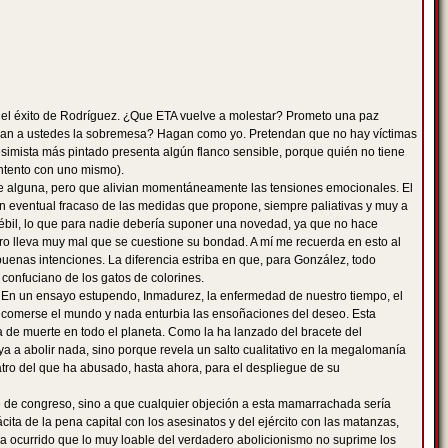
hí el éxito de Rodríguez. ¿Que ETA vuelve a molestar? Prometo una paz
turban a ustedes la sobremesa? Hagan como yo. Pretendan que no hay víctimas
pesimista más pintado presenta algún flanco sensible, porque quién no tiene
ontento con uno mismo).
te alguna, pero que alivian momentáneamente las tensiones emocionales. El
e un eventual fracaso de las medidas que propone, siempre paliativas y muy a
ébil, lo que para nadie debería suponer una novedad, ya que no hace
ero lleva muy mal que se cuestione su bondad. A mí me recuerda en esto al
uenas intenciones. La diferencia estriba en que, para González, todo
 confuciano de los gatos de colorines.
i. En un ensayo estupendo, Inmadurez, la enfermedad de nuestro tiempo, el
ra comerse el mundo y nada enturbia las ensoñaciones del deseo. Esta
de muerte en todo el planeta. Como la ha lanzado del bracete del
aya a abolir nada, sino porque revela un salto cualitativo en la megalomanía
tro del que ha abusado, hasta ahora, para el despliegue de su
de de congreso, sino a que cualquier objeción a esta mamarrachada sería
ácita de la pena capital con los asesinatos y del ejército con las matanzas,
ría ocurrido que lo muy loable del verdadero abolicionismo no suprime los