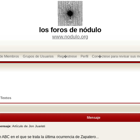
los foros de nódulo
www.nodulo.org
 de Miembros
Grupos de Usuarios
Reg�strese
Perfil
Con�ctese para revisar sus m
>
Textos
Mensaje
mensaje
: Artículo de Jon Juaristi
n ABC en el que se trata la última ocurrencia de Zapatero...