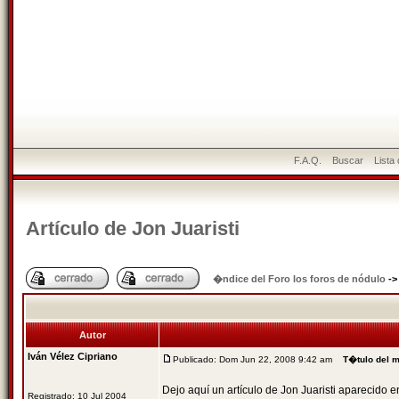
F.A.Q.
Buscar
Lista
Artículo de Jon Juaristi
�ndice del Foro los foros de nódulo
-
Autor
Iván Vélez Cipriano
Publicado: Dom Jun 22, 2008 9:42 am
T�tulo del 
Dejo aquí un artículo de Jon Juaristi aparecido e
Registrado: 10 Jul 2004