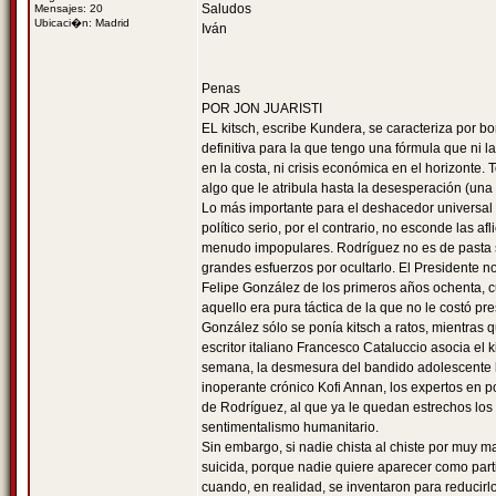
Saludos
Mensajes: 20
Ubicaci�n: Madrid
Iván
Penas
POR JON JUARISTI
EL kitsch, escribe Kundera, se caracteriza por b
definitiva para la que tengo una fórmula que ni
en la costa, ni crisis económica en el horizonte.
algo que le atribula hasta la desesperación (una
Lo más importante para el deshacedor universal
político serio, por el contrario, no esconde las 
menudo impopulares. Rodríguez no es de pasta se
grandes esfuerzos por ocultarlo. El Presidente 
Felipe González de los primeros años ochenta, cu
aquello era pura táctica de la que no le costó pr
González sólo se ponía kitsch a ratos, mientras
escritor italiano Francesco Cataluccio asocia e
semana, la desmesura del bandido adolescente h
inoperante crónico Kofi Annan, los expertos en po
de Rodríguez, al que ya le quedan estrechos los
sentimentalismo humanitario.
Sin embargo, si nadie chista al chiste por muy 
suicida, porque nadie quiere aparecer como partida
cuando, en realidad, se inventaron para reducirl