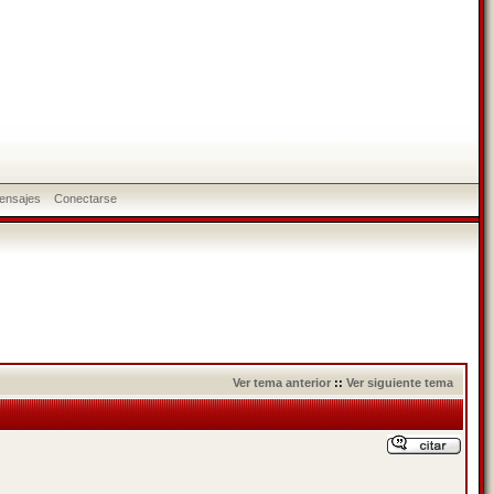
ensajes
Conectarse
Ver tema anterior
::
Ver siguiente tema