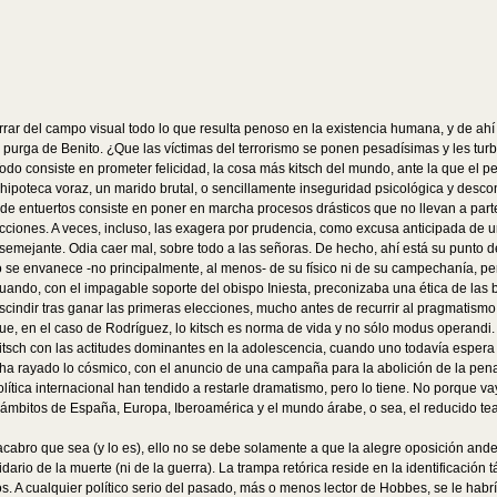
orrar del campo visual todo lo que resulta penoso en la existencia humana, y de a
 la purga de Benito. ¿Que las víctimas del terrorismo se ponen pesadísimas y les 
 Todo consiste en prometer felicidad, la cosa más kitsch del mundo, ante la que el 
 hipoteca voraz, un marido brutal, o sencillamente inseguridad psicológica y desc
 de entuertos consiste en poner en marcha procesos drásticos que no llevan a par
aflicciones. A veces, incluso, las exagera por prudencia, como excusa anticipada d
mejante. Odia caer mal, sobre todo a las señoras. De hecho, ahí está su punto d
no se envanece -no principalmente, al menos- de su físico ni de su campechanía, p
ando, con el impagable soporte del obispo Iniesta, preconizaba una ética de las b
escindir tras ganar las primeras elecciones, mucho antes de recurrir al pragmatismo
 que, en el caso de Rodríguez, lo kitsch es norma de vida y no sólo modus operand
l kitsch con las actitudes dominantes en la adolescencia, cuando uno todavía espe
a rayado lo cósmico, con el anuncio de una campaña para la abolición de la pena 
lítica internacional han tendido a restarle dramatismo, pero lo tiene. No porque v
 ámbitos de España, Europa, Iberoamérica y el mundo árabe, o sea, el reducido tea
macabro que sea (y lo es), ello no se debe solamente a que la alegre oposición an
rio de la muerte (ni de la guerra). La trampa retórica reside en la identificación t
os. A cualquier político serio del pasado, más o menos lector de Hobbes, se le hab