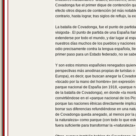
Covadonga fue el primer dique de contención que
efecto otros diques de contención (el más notable
contrario, hasta lograr, tras siglos de reflujo, l
La batalla de Covadonga, fue el punto de partid
visigoda-. El punto de partida de una España ll
extenderse por todo el mundo, y dar lugar al es
nuestros días muchos de los pueblos y naciones 
odio precisamente contra la lengua española, l
primer paso para un Estado federado, no se sabe
Y son estos mismos españoles renegados quienes,
perspectivas más anodinas propias de turistas 
Europa), es decir, que buscan anegar la Covado
«tocado por la mano del hombre» (en expresión 
parque nacional de España (en 1918, «parque na
de la batalla de Covadonga), en donde «la monta
convirtiéndose en el «parque nacional de los Pico
porque las naciones étnicas directamente implic
borrar sus diferencias refundiéndose en una natur
de Covadonga queda anegado, al menos por la par
la naturaleza» como parque (con todo lo que esto i
fuera suficiente para transformar la «naturaleza»