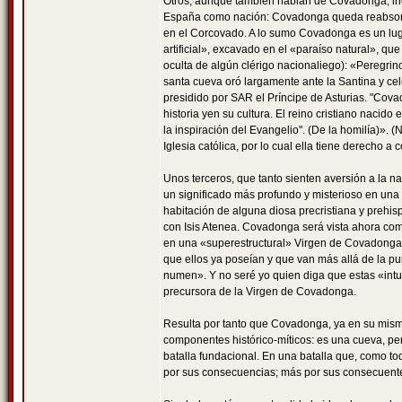
Otros, aunque también hablan de Covadonga, inc
España como nación: Covadonga queda reabsorbida
en el Corcovado. A lo sumo Covadonga es un luga
artificial», excavado en el «paraíso natural», q
oculta de algún clérigo nacionaliego): «Peregrino
santa cueva oró largamente ante la Santina y celeb
presidido por SAR el Príncipe de Asturias. "Cov
historia yen su cultura. El reino cristiano naci
la inspiración del Evangelio". (De la homilía)». 
Iglesia católica, por lo cual ella tiene derecho a
Unos terceros, que tanto sienten aversión a la n
un significado más profundo y misterioso en una 
habitación de alguna diosa precristiana y prehispá
con Isis Atenea. Covadonga será vista ahora com
en una «superestructural» Virgen de Covadonga e
que ellos ya poseían y que van más allá de la p
numen». Y no seré yo quien diga que estas «intu
precursora de la Virgen de Covadonga.
Resulta por tanto que Covadonga, ya en su mis
componentes histórico-míticos: es una cueva, pe
batalla fundacional. En una batalla que, como to
por sus consecuencias; más por sus consecuente