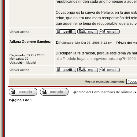
republicanos rinden cada año homenaje a aquel 
Covadonga es la cueva de Pelayo, en la que est
reino, que no era una mera recuperación del rei
que aquel reino tenía de recuperable, que a su ve
Volver arriba
Atilana Guerrero Sánchez
Publicado: Mie Oct 08, 2008 7:13 pm
T�tulo del m
Disculpen la reiteración, porque este tema ya hab
Registrado: 09 Oct 2003
http://nodulo.trujaman.org/viewtopic.php?t=1505
Mensajes: 99
Ubicaci�n: Madrid
Volver arriba
Mostrar mensajes anteriores:
�ndice del Foro los foros de nódulo
-
P�gina
1
de
1