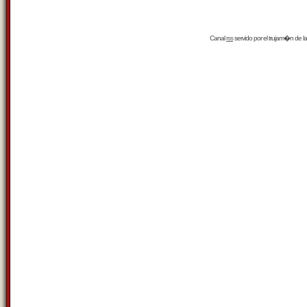
Canal
rss
servido por el
trujam�n
de la