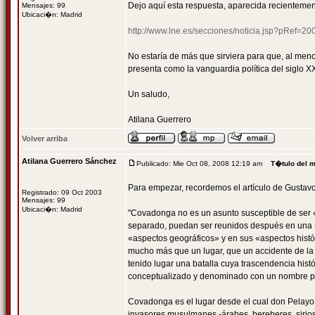
Dejo aquí esta respuesta, aparecida recientemen
Mensajes: 99
Ubicaci�n: Madrid
http://www.lne.es/secciones/noticia.jsp?pRef
No estaría de más que sirviera para que, al men
presenta como la vanguardia política del siglo XX
Un saludo,
Atilana Guerrero
Volver arriba
Atilana Guerrero Sánchez
Publicado: Mie Oct 08, 2008 12:19 am
T�tulo del 
Para empezar, recordemos el artículo de Gustav
Registrado: 09 Oct 2003
Mensajes: 99
Ubicaci�n: Madrid
"Covadonga no es un asunto susceptible de ser «
separado, puedan ser reunidos después en una 
«aspectos geográficos» y en sus «aspectos hist
mucho más que un lugar, que un accidente de la 
tenido lugar una batalla cuya trascendencia hist
conceptualizado y denominado con un nombre pr
Covadonga es el lugar desde el cual don Pelayo di
invasores musulmanes -árabes, bereberes, sirio