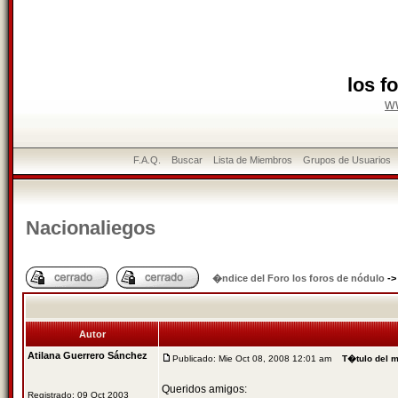
los f
w
F.A.Q.
Buscar
Lista de Miembros
Grupos de Usuarios
Nacionaliegos
�ndice del Foro los foros de nódulo
-
Autor
Atilana Guerrero Sánchez
Publicado: Mie Oct 08, 2008 12:01 am
T�tulo del 
Queridos amigos:
Registrado: 09 Oct 2003