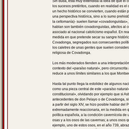
Sin duda, está muy extendida la idea de que el co
los sucesos pretéritos, cuando en realidad es el
un hecho histórico se convierten, cuando están 
una perspectiva histórica, sino a lo sumo prehist
la celtomanía)- suelen llamar «covadonguistas», 
hablan son también covadonguistas, afectos al 
asociado al nacional catolicismo español. En rea
medida en que pretende secar su sangre histórica
Covadonga, segregados sus consecuentes polític
los caletres de unas gentes que suelen considerar
religiosa de Covadonga.
Los más moderados tienden a una interpretación 
contexto del «paraíso natural», pero circunscrita
reduce a unos límites similares a los que Montse
Hasta tal punto llega la estolidez de algunos n
como una pieza central de este «paraíso natural»
constitucional», olvidando por ejemplo que si As
antecedentes de don Pelayo o de Covadonga, sino
a partir del siglo XIV, se hizo posible hablar del
extremadamente reaccionaria, en la medida en qu
política española, a la condición cavernícola de
osas y a los osos de las cavernas; a unos osos 
ejemplo, uno de estos osos, en el año 739, abraz