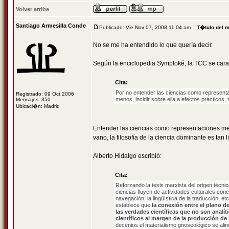
Volver arriba
Santiago Armesilla Conde
Publicado: Vie Nov 07, 2008 11:04 am
T�tulo del 
No se me ha entendido lo que quería decir.
Según la enciclopedia Symploké, la TCC se caract
Cita:
Por no entender las ciencias como representac
Registrado: 09 Oct 2006
menos, incidir sobre ella a efectos prácticos, 
Mensajes: 350
Ubicaci�n: Madrid
Entender las ciencias como representaciones me
vano, la filosofía de la ciencia dominante es tan
Alberto Hidalgo escribió:
Cita:
Reforzando la tesis marxista del origen técni
ciencias fluyen de actividades culturales conc
navegación, la lingüística de la traducción, e
establece que
la conexión entre el plano d
las verdades científicas que no son analít
científicos al margen de la producción de 
decenios el materialismo gnoseológico se aline