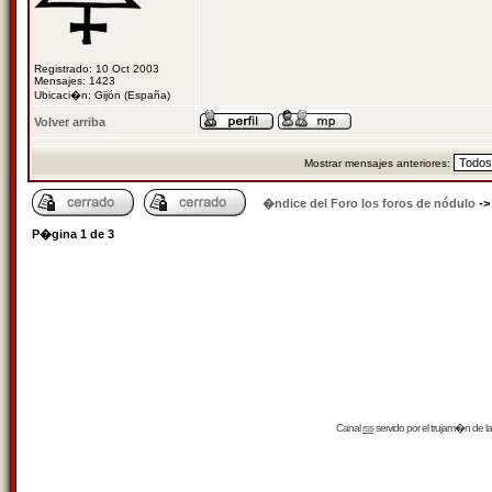
Registrado: 10 Oct 2003
Mensajes: 1423
Ubicaci�n: Gijón (España)
Volver arriba
Mostrar mensajes anteriores:
�ndice del Foro los foros de nódulo
-
P�gina
1
de
3
Canal
rss
servido por el
trujam�n
de la