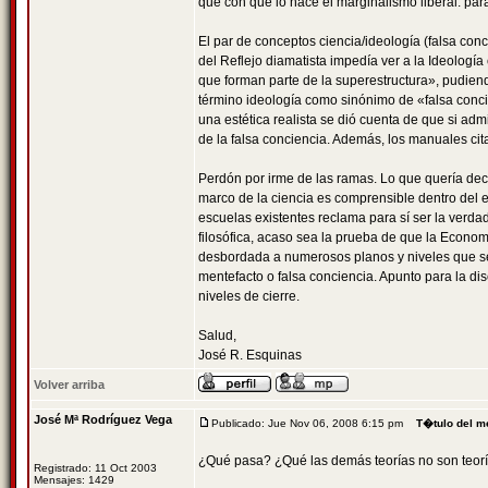
que con que lo hace el marginalismo liberal: para 
El par de conceptos ciencia/ideología (falsa co
del Reflejo diamatista impedía ver a la Ideologí
que forman parte de la superestructura», pudien
término ideología como sinónimo de «falsa concie
una estética realista se dió cuenta de que si adm
de la falsa conciencia. Además, los manuales ci
Perdón por irme de las ramas. Lo que quería deci
marco de la ciencia es comprensible dentro del 
escuelas existentes reclama para sí ser la verdad
filosófica, acaso sea la prueba de que la Econom
desbordada a numerosos planos y niveles que se
mentefacto o falsa conciencia. Apunto para la dis
niveles de cierre.
Salud,
José R. Esquinas
Volver arriba
José Mª Rodríguez Vega
Publicado: Jue Nov 06, 2008 6:15 pm
T�tulo del m
¿Qué pasa? ¿Qué las demás teorías no son teorí
Registrado: 11 Oct 2003
Mensajes: 1429