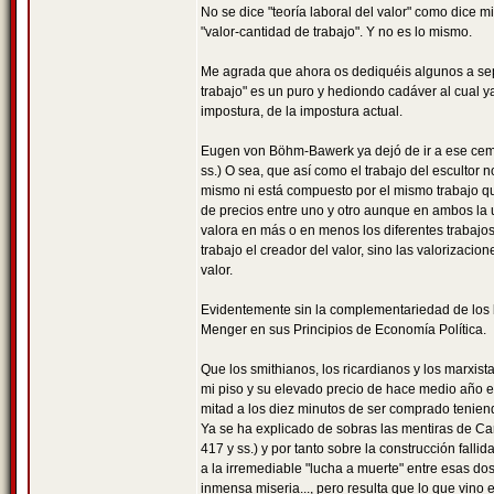
No se dice "teoría laboral del valor" como dice 
"valor-cantidad de trabajo". Y no es lo mismo.
Me agrada que ahora os dediquéis algunos a sepu
trabajo" es un puro y hediondo cadáver al cual ya
impostura, de la impostura actual.
Eugen von Böhm-Bawerk ya dejó de ir a ese cemen
ss.) O sea, que así como el trabajo del escultor 
mismo ni está compuesto por el mismo trabajo qu
de precios entre uno y otro aunque en ambos la ut
valora en más o en menos los diferentes trabajos
trabajo el creador del valor, sino las valorizacio
valor.
Evidentemente sin la complementariedad de los b
Menger en sus Principios de Economía Política.
Que los smithianos, los ricardianos y los marxis
mi piso y su elevado precio de hace medio año en
mitad a los diez minutos de ser comprado teniendo
Ya se ha explicado de sobras las mentiras de Carl
417 y ss.) y por tanto sobre la construcción falli
a la irremediable "lucha a muerte" entre esas dos
inmensa miseria..., pero resulta que lo que vino e