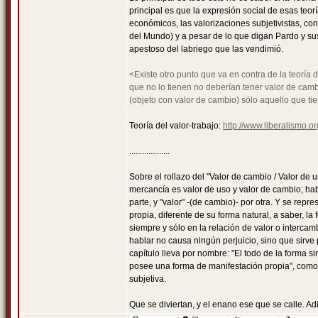
principal es que la expresión social de esas teo
económicos, las valorizaciones subjetivistas, co
del Mundo) y a pesar de lo que digan Pardo y su
apestoso del labriego que las vendimió.
<Existe otro punto que va en contra de la teoría 
que no lo tienen no deberían tener valor de camb
(objeto con valor de cambio) sólo aquello que ti
Teoría del valor-trabajo:
http://www.liberalismo.or
...................
Sobre el rollazo del "Valor de cambio / Valor de 
mercancía es valor de uso y valor de cambio; ha
parte, y "valor" -(de cambio)- por otra. Y se re
propia, diferente de su forma natural, a saber, l
siempre y sólo en la relación de valor o interca
hablar no causa ningún perjuicio, sino que sirve p
capítulo lleva por nombre: "El todo de la forma s
posee una forma de manifestación propia", como n
subjetiva.
Que se diviertan, y el enano ese que se calle. Ad