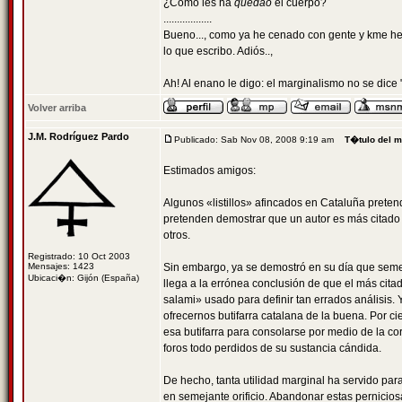
¿Cómo les ha
quedao
el cuerpo?
..................
Bueno..., como ya he cenado con gente y kme he a
lo que escribo. Adiós..,
Ah! Al enano le digo: el marginalismo no se dice 
Volver arriba
J.M. Rodríguez Pardo
Publicado: Sab Nov 08, 2008 9:19 am
T�tulo del 
Estimados amigos:
Algunos «listillos» afincados en Cataluña preten
pretenden demostrar que un autor es más citado q
otros.
Registrado: 10 Oct 2003
Mensajes: 1423
Sin embargo, ya se demostró en su día que semeja
Ubicaci�n: Gijón (España)
llega a la errónea conclusión de que el más cita
salami» usado para definir tan errados análisis.
ofrecernos butifarra catalana de la buena. Por cie
esa butifarra para consolarse por medio de la co
foros todo perdidos de su sustancia cándida.
De hecho, tanta utilidad marginal ha servido par
en semejante orificio. Abandonar estas pernicios