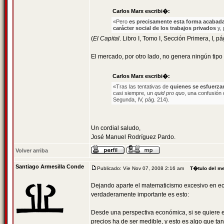
Carlos Marx escribi�:
«Pero
es precisamente esta forma acabada
carácter social de los trabajos privados
y,
(
El Capital
. Libro I, Tomo I, Sección Primera, I, pá
El mercado, por otro lado, no genera ningún tipo d
Carlos Marx escribi�:
«Tras las tentativas de
quienes se esfuerzan
casi siempre, un
quid pro quo
, una confusión 
Segunda, IV, pág. 214).
Un cordial saludo,
José Manuel Rodríguez Pardo.
Volver arriba
Santiago Armesilla Conde
Publicado: Vie Nov 07, 2008 2:16 am
T�tulo del m
Dejando aparte el matematicismo excesivo en econ
verdaderamente importante es esto:
Desde una perspectiva económica, si se quiere est
precios ha de ser medible, y esto es algo que ta