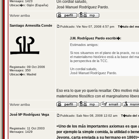
Mensajes: 1423
Un cordial saludo,
Ubicaci�n: Gijón (España)
José Manuel Rodríguez Pardo.
Volver arriba
Santiago Armesilla Conde
Publicado: Vie Nov 07, 2008 4:57 pm
T�tulo del m
J.M. Rodríguez Pardo escribi�:
Estimados amigos:
Si nos situamos en el plano de la praxis, no 
el materialismo histórico está a la base del ma
la perspectiva de la TCC.
Registrado: 09 Oct 2006
Un cordial saludo,
Mensajes: 350
José Manuel Rodríguez Pardo.
Ubicaci�n: Madrid
Eso era lo que yo quería resaltar. Otro motivo 
materialismo filosófico con el marginalismo libera
Volver arriba
José Mª Rodríguez Vega
Publicado: Sab Nov 08, 2008 12:02 am
T�tulo del
<Uno de los más importantes axiomas es que a 
Registrado: 11 Oct 2003
por ejemplo la simple comida, la utilidad o ben
Mensajes: 1429
Jevons, carta enviada a su hermano en 1860)>