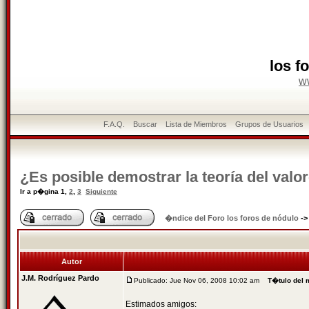
los f
w
F.A.Q.
Buscar
Lista de Miembros
Grupos de Usuarios
¿Es posible demostrar la teoría del valor
Ir a p�gina
1
,
2
,
3
Siguiente
�ndice del Foro los foros de nódulo
-
Autor
J.M. Rodríguez Pardo
Publicado: Jue Nov 06, 2008 10:02 am
T�tulo del 
Estimados amigos: