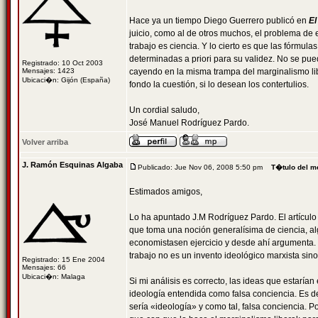
Hace ya un tiempo Diego Guerrero publicó en
El
juicio, como al de otros muchos, el problema de es
trabajo es ciencia. Y lo cierto es que las fórmul
determinadas a priori para su validez. No se pu
Registrado: 10 Oct 2003
Mensajes: 1423
cayendo en la misma trampa del marginalismo li
Ubicaci�n: Gijón (España)
fondo la cuestión, si lo desean los contertulios.
Un cordial saludo,
José Manuel Rodríguez Pardo.
Volver arriba
J. Ramón Esquinas Algaba
Publicado: Jue Nov 06, 2008 5:50 pm
T�tulo del m
Estimados amigos,
Lo ha apuntado J.M Rodríguez Pardo. El artículo
que toma una noción generalísima de ciencia, al
economistasen ejercicio y desde ahí argumenta. E
trabajo no es un invento ideológico marxista s
Registrado: 15 Ene 2004
Mensajes: 66
Ubicaci�n: Malaga
Si mi análisis es correcto, las ideas que estaría
ideología entendida como falsa conciencia. Es d
sería «ideología» y como tal, falsa conciencia. 