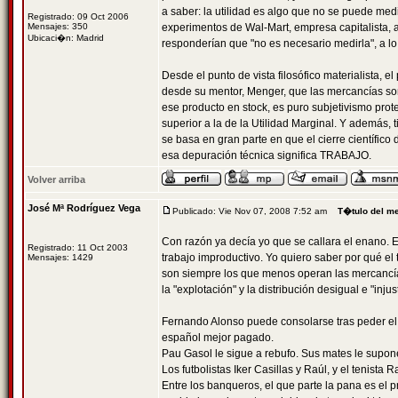
a saber: la utilidad es algo que no se puede medi
Registrado: 09 Oct 2006
Mensajes: 350
experimentos de Wal-Mart, empresa capitalista, 
Ubicaci�n: Madrid
responderían que "no es necesario medirla", a lo
Desde el punto de vista filosófico materialista,
desde su mentor, Menger, que las mercancías son
ese producto en stock, es puro subjetivismo prote
superior a la de la Utilidad Marginal. Y además, 
se basa en gran parte en que el cierre científico
esa depuración técnica significa TRABAJO.
Volver arriba
José Mª Rodríguez Vega
Publicado: Vie Nov 07, 2008 7:52 am
T�tulo del m
Con razón ya decía yo que se callara el enano. E
Registrado: 11 Oct 2003
trabajo improductivo. Yo quiero saber por qué el 
Mensajes: 1429
son siempre los que menos operan las mercancías
la "explotación" y la distribución desigual e "inju
Fernando Alonso puede consolarse tras peder el 
español mejor pagado.
Pau Gasol le sigue a rebufo. Sus mates le supon
Los futbolistas Iker Casillas y Raúl, y el tenista R
Entre los banqueros, el que parte la pana es el