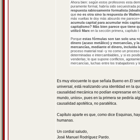
Ahora bien: según estos profesores esta demo
puramente formal, habría sido secuestrada por
respuesta rabiosamente formalista (idealis
que
no es otra sino la respuesta de Wallen
más vueltas le doy más absurdo me parece»–
acumula capital para acumular más capital
capitalismo? Más bien parece que tiene qu
utilizó Marx
en la sección primera, capítulo I
Porque
estas fórmulas son tan solo una «c
dinero (acaso metálico) y mercancías, y la
mercancías, mediante el dinero, incluida la
proceso material real –y no como un proceso
determinadas e intercambiables, y si es posib
venderlas; lo que supone conflictos, agotami
mercancías, luchas entre los trabajadores y los
Es muy elocuente lo que señala Bueno en
El sen
universal, está realizando una identidad en la qu
causalidad mecánica no podían expresarse en los 
mundo, uníos», pues en la primera se pediría alg
causalidad apotética, no paratética.
Capítulo aparte es que, como dice Esquinas, haya
humanas.
Un cordial saludo,
José Manuel Rodríguez Pardo.