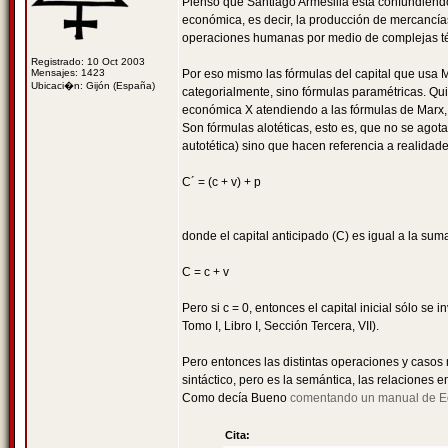
Pienso que Santiago Armesilla está confundiéndo
económica, es decir, la producción de mercancía
operaciones humanas por medio de complejas técn
Registrado: 10 Oct 2003
Mensajes: 1423
Por eso mismo las fórmulas del capital que usa M
Ubicaci�n: Gijón (España)
categorialmente, sino fórmulas paramétricas. Qu
económica X atendiendo a las fórmulas de Marx, m
Son fórmulas alotéticas, esto es, que no se agot
autotética) sino que hacen referencia a realidad
C´ = (c + v) + p
donde el capital anticipado (C) es igual a la suma
C = c + v
Pero si c = 0, entonces el capital inicial sólo se in
Tomo I, Libro I, Sección Tercera, VII).
Pero entonces las distintas operaciones y casos
sintáctico, pero es la semántica, las relaciones e
Como decía Bueno
comentando un manual de Ed
Cita: