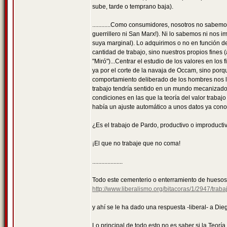
sube, tarde o temprano baja).
............Como consumidores, nosotros no sabem
guerrillero ni San Marx!). Ni lo sabemos ni nos 
suya marginal). Lo adquirimos o no en función d
cantidad de trabajo, sino nuestros propios fine
"Miró")...Centrar el estudio de los valores en los
ya por el corte de la navaja de Occam, sino porq
comportamiento deliberado de los hombres nos lle
trabajo tendría sentido en un mundo mecanizado,
condiciones en las que la teoría del valor trabaj
había un ajuste automático a unos datos ya conoci
¿Es el trabajo de Pardo, productivo o improducti
¡El que no trabaje que no coma!
....................
Todo este cementerio o enterramiento de huesos
http://www.liberalismo.org/bitacoras/1/2947/trabaj
y ahí se le ha dado una respuesta -liberal- a Die
Lo principal de todo esto no es saber si la Teoría