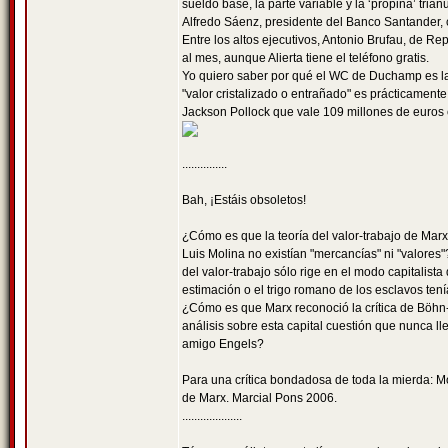
sueldo base, la parte variable y la ‘propina’ trian
Alfredo Sáenz, presidente del Banco Santander,
Entre los altos ejecutivos, Antonio Brufau, de R
al mes, aunque Alierta tiene el teléfono gratis.
Yo quiero saber por qué el WC de Duchamp es la 
"valor cristalizado o entrañado" es prácticament
Jackson Pollock que vale 109 millones de euros
...............
Bah, ¡Estáis obsoletos!
¿Cómo es que la teoría del valor-trabajo de Mar
Luis Molina no existían "mercancías" ni "valores"
del valor-trabajo sólo rige en el modo capitalis
estimación o el trigo romano de los esclavos ten
¿Cómo es que Marx reconoció la crítica de Böhn-
análisis sobre esta capital cuestión que nunca l
amigo Engels?
Para una crítica bondadosa de toda la mierda: Mo
de Marx. Marcial Pons 2006.
....................