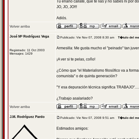
Tú enano cállate, que te lías y no sabes ni por dond
JO, JO, JO!!!
Adiós.
Volver arriba
José Mª Rodríguez Vega
Publicado: Vie Nov 07, 2008 8:30 am
T�tulo del m
Armesilla: Me gusta mucho el "peinado" tan juven
Registrado: 11 Oct 2003
Mensajes: 1429
¡A ver si te pelas, coño!
¿Cómo que "el Materialismo filosófico va a forma
comunista" o de quinta generación?
"Y esa depuración técnica significa TRABAJO".....
¿Trabajo asalariado?
Volver arriba
J.M. Rodríguez Pardo
Publicado: Vie Nov 07, 2008 9:51 am
T�tulo del m
Estimados amigos: