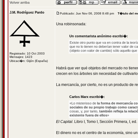
Volver arriba
J.M. Rodríguez Pardo
Publicado: Jue Nov 06, 2008 8:48 pm
T�tulo del m
Una robinsonada:
Un comentarista anónimo escribi�:
Existe otro punto que va en contra de la teorí
que no lo tienen no deberían tener valor de c
(objeto con valor de cambio) sólo aquello que 
Registrado: 10 Oct 2003
Mensajes: 1423
Ubicaci�n: Gijón (España)
Habrá que ver qué objetos del mercado no tienen
crecen en los árboles sin necesidad de cultivarlos
La mercancía, por cierto, no es un producto de re
Carlos Marx escribi�:
«Lo misterioso de
la forma de mercancía co
sociales de su propio trabajo como caract
cosas, y, por tanto,
también refleja la relac
existente fuera de ellos
»
El Capital
. Libro I, Tomo I, Sección Primera, I, e
El dinero no es el centro de la economía, sino un