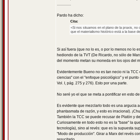
...............
Pardo ha dicho:
Cita:
<Si nos situamos en el plano de la praxis, no
que el materialismo histórico está a la base del
Si así fuera (que no lo es, o por lo menos no lo 
hediondo de la TVT (De Ricardo, no sólo de Marx)
del momento metan su moneda en los ojos del mue
Evidentemente Bueno no es tan necio ni la TCC es
ciencias" con el "enfoque psicológico" y el punt
Vol. I, pág. 275 y 276). Esto por una parte.
No seré yo el que se meta a pontificar en esto d
Es evidente que mezclarlo todo es una argucia 
phantasmata de razón, y esto es irracional). ¡Ch
También la TCC se puede recusar de Platón y de A
Curiosamente en todo esto no es la "base" la que
tecnología), sino al revés: que es la supuesta su
"Modo de producción". Girar a Marx del revés como
resucitarlo.