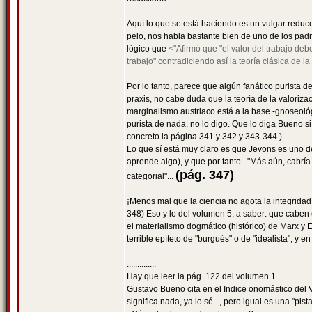
Aquí lo que se está haciendo es un vulgar reducc
pelo, nos habla bastante bien de uno de los padre
lógico que
<"Afirmó que "el valor del trabajo debe
trabajo" contradiciendo así la teoría clásica de la
Por lo tanto, parece que algún fanático purista 
praxis, no cabe duda que la teoría de la valoriz
marginalismo austriaco está a la base -gnoseológ
purista de nada, no lo digo. Que lo diga Bueno si 
concreto la página 341 y 342 y 343-344.)
Lo que sí está muy claro es que Jevons es uno de
aprende algo), y que por tanto..."Más aún, cabría
(pág. 347)
categorial"...
¡Menos mal que la ciencia no agota la integridad
348) Eso y lo del volumen 5, a saber: que caben 
el materialismo dogmático (histórico) de Marx y E
terrible epíteto de "burgués" o de "idealista", y en
..............
Hay que leer la pág. 122 del volumen 1...
Gustavo Bueno cita en el Indice onomástico del 
significa nada, ya lo sé..., pero igual es una "pist