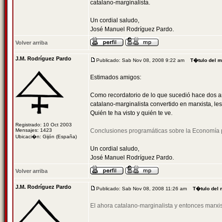
catalano-marginalista.
Un cordial saludo,
José Manuel Rodríguez Pardo.
Volver arriba
J.M. Rodríguez Pardo
Publicado: Sab Nov 08, 2008 9:22 am
T�tulo del 
Estimados amigos:
Como recordatorio de lo que sucedió hace dos añ
catalano-marginalista convertido en marxista, l
Quién te ha visto y quién te ve.
Registrado: 10 Oct 2003
Mensajes: 1423
Conclusiones programáticas sobre la Economía p
Ubicaci�n: Gijón (España)
Un cordial saludo,
José Manuel Rodríguez Pardo.
Volver arriba
J.M. Rodríguez Pardo
Publicado: Sab Nov 08, 2008 11:26 am
T�tulo del
El ahora catalano-marginalista y entonces marxi