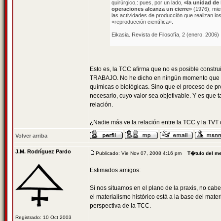
quirúrgico,: pues, por un lado,
«la unidad de 
operaciones alcanza un cierre»
(1976); mien
las actividades de producción que realizan lo
«reproducción científica».
Eikasia. Revista de Filosofía, 2 (enero, 2006)
Esto es, la TCC afirma que no es posible constru
TRABAJO. No he dicho en ningún momento que el
químicas o biológicas. Sino que el proceso de pr
necesario, cuyo valor sea objetivable. Y es que
relación.
¿Nadie más ve la relación entre la TCC y la TVT
Volver arriba
J.M. Rodríguez Pardo
Publicado: Vie Nov 07, 2008 4:16 pm
T�tulo del m
Estimados amigos:
Si nos situamos en el plano de la praxis, no cab
el materialismo histórico está a la base del mater
perspectiva de la TCC.
Registrado: 10 Oct 2003