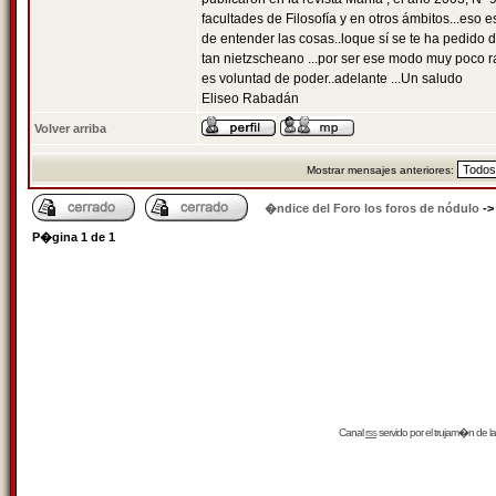
facultades de Filosofía y en otros ámbitos...eso 
de entender las cosas..loque sí se te ha pedido 
tan nietzscheano ...por ser ese modo muy poco rac
es voluntad de poder..adelante ...Un saludo
Eliseo Rabadán
Volver arriba
Mostrar mensajes anteriores:
�ndice del Foro los foros de nódulo
-
P�gina
1
de
1
Canal
rss
servido por el
trujam�n
de la