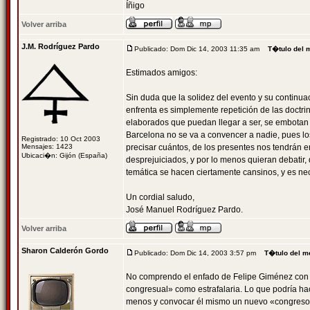
Íñigo
Volver arriba
J.M. Rodríguez Pardo
Publicado: Dom Dic 14, 2003 11:35 am
T�tulo del 
Estimados amigos:
Sin duda que la solidez del evento y su continua
enfrenta es simplemente repetición de las doctr
elaborados que puedan llegar a ser, se embotan y
Barcelona no se va a convencer a nadie, pues lo
Registrado: 10 Oct 2003
Mensajes: 1423
precisar cuántos, de los presentes nos tendrán 
Ubicaci�n: Gijón (España)
desprejuiciados, y por lo menos quieran debatir
temática se hacen ciertamente cansinos, y es ne
Un cordial saludo,
José Manuel Rodríguez Pardo.
Volver arriba
Sharon Calderón Gordo
Publicado: Dom Dic 14, 2003 3:57 pm
T�tulo del m
No comprendo el enfado de Felipe Giménez con 
congresual» como estrafalaria. Lo que podría hace
menos y convocar él mismo un nuevo «congreso