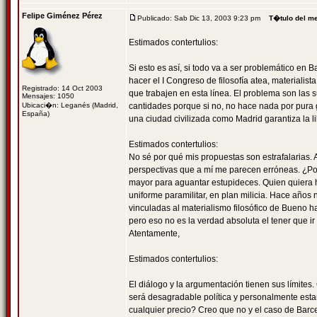
Felipe Giménez Pérez
Publicado: Sab Dic 13, 2003 9:23 pm
T�tulo del m
Estimados contertulios:
Si esto es así, si todo va a ser problemático en
hacer el I Congreso de filosofía atea, materialist
Registrado: 14 Oct 2003
que trabajen en esta línea. El problema son las 
Mensajes: 1050
Ubicaci�n: Leganés (Madrid,
cantidades porque si no, no hace nada por pura
España)
una ciudad civilizada como Madrid garantiza la li
Estimados contertulios:
No sé por qué mis propuestas son estrafalarias. 
perspectivas que a mí me parecen erróneas. ¿Por 
mayor para aguantar estupideces. Quien quiera ha
uniforme paramilitar, en plan milicia. Hace año
vinculadas al materialismo filosófico de Bueno 
pero eso no es la verdad absoluta el tener que ir
Atentamente,
Estimados contertulios:
El diálogo y la argumentación tienen sus límites
será desagradable política y personalmente estar
cualquier precio? Creo que no y el caso de Barc