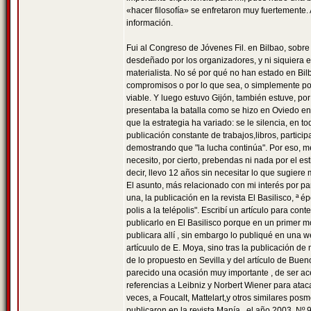
«hacer filosofía» se enfretaron muy fuertemente
información.
Fui al Congreso de Jóvenes Fil. en Bilbao, sobr
desdeñado por los organizadores, y ni siquiera e
materialista. No sé por qué no han estado en Bilb
compromisos o por lo que sea, o simplemente por
viable. Y luego estuvo Gijón, también estuve, po
presentaba la batalla como se hizo en Oviedo en
que la estrategia ha variado: se le silencia, en t
publicación constante de trabajos,libros, partici
demostrando que "la lucha continúa". Por eso, me
necesito, por cierto, prebendas ni nada por el es
decir, llevo 12 años sin necesitar lo que sugiere
El asunto, más relacionado con mi interés por par
una, la publicación en la revista El Basilisco, ª 
polis a la telépolis". Escribí un artículo para con
publicarlo en El Basilisco porque en un primer m
publicara allí , sin embargo lo publiqué en una we
artícuulo de E. Moya, sino tras la publicación de 
de lo propuesto en Sevilla y del artículo de Buen
parecido una ocasión muy importante , de ser a
referencias a Leibniz y Norbert Wiener para atac
veces, a Foucalt, Mattelart,y otros similares po
publicaron en la revista Manía , el año 2003, Nº 