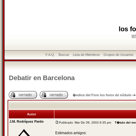
los f
w
F.A.Q.
Buscar
Lista de Miembros
Grupos de Usuarios
Debatir en Barcelona
�ndice del Foro los foros de nódulo
-
Autor
J.M. Rodríguez Pardo
Publicado: Mar Dic 09, 2003 6:35 pm
T�tulo del m
Estimados amigos: