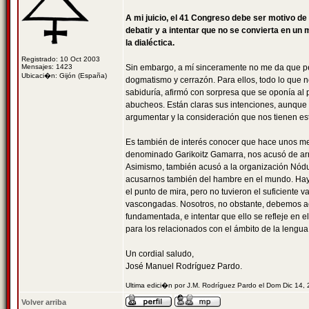
A mi juicio, el 41 Congreso debe ser motivo d
debatir y a intentar que no se convierta en u
la dialéctica.
Registrado: 10 Oct 2003
Mensajes: 1423
Sin embargo, a mí sinceramente no me da que p
Ubicaci�n: Gijón (España)
dogmatismo y cerrazón. Para ellos, todo lo que 
sabiduría, afirmó con sorpresa que se oponía al
abucheos. Están claras sus intenciones, aunque n
argumentar y la consideración que nos tienen est
Es también de interés conocer que hace unos mes
denominado Garikoitz Gamarra, nos acusó de arre
Asimismo, también acusó a la organización Nódulo 
acusarnos también del hambre en el mundo. Hay 
el punto de mira, pero no tuvieron el suficiente v
vascongadas. Nosotros, no obstante, debemos a
fundamentada, e intentar que ello se refleje en 
para los relacionados con el ámbito de la lengua
Un cordial saludo,
José Manuel Rodríguez Pardo.
Ultima edici�n por J.M. Rodríguez Pardo el Dom Dic 14,
Volver arriba