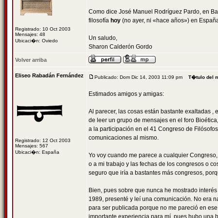
Como dice José Manuel Rodríguez Pardo, en Barc
filosofía
hoy
(no ayer, ni «hace años») en España
Registrado: 10 Oct 2003
Mensajes: 48
Un saludo,
Ubicaci�n: Oviedo
Sharon Calderón Gordo
Volver arriba
Eliseo Rabadán Fernández
Publicado: Dom Dic 14, 2003 11:09 pm
T�tulo del 
Estimados amigos y amigas:
Al parecer, las cosas están bastante exaltadas 
de leer un grupo de mensajes en el foro Bioética
a la participación en el 41 Congreso de Filósof
comunicaciones al mismo.
Registrado: 12 Oct 2003
Mensajes: 567
Ubicaci�n: España
Yo voy cuando me parece a cualquier Congreso, n
o a mi trabajo y las fechas de los congresos o c
seguro que iría a bastantes más congresos, porqu
Bien, pues sobre que nunca he mostrado interés 
1989, presenté y leí una comunicación. No era 
para ser publicada porque no me pareció en ese 
importante experiencia para mí, pues hubo una b