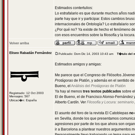
Estimados contertulios:
Lo estrafalario es que durante muchos años nadie
parte hay que ir y participar. Estos cambios brus
internacionales de Ontología? Lo estrafalario son
¿Por qué no? Ya existe de hecho el fenómeno de
con esos encuentros sobre la filosofía y la locur
Volver arriba
Eliseo Rabadán Fernández
Publicado: Dom Dic 14, 2003 10:43 am
T�tulo del 
Estimados amigos y amigas:
Me parece que el Congreso de Filósofos Jóvenes e
Protágoras
de Platón, y además en el sentido de 
Bueno, el
Análisis del
Protágoras
de Platón
Ya hay al menos
tres textos publicados
sobre e
Registrado: 12 Oct 2003
Mensajes: 567
El de Bueno, el de Francisco Alonso-Fernández y 
Ubicaci�n: España
Alberto Cardín. Ver
Filosofía y Locura: seminari
El asunto del foro de la revista El Catoblepas
no 
en Sevilla, donde los que presentamos comunicac
agresiones por parte de los que ahora son orga
ir a Barcelona a plantear nuestros argumentos m
Personalmente llevo trabajando un tema para env