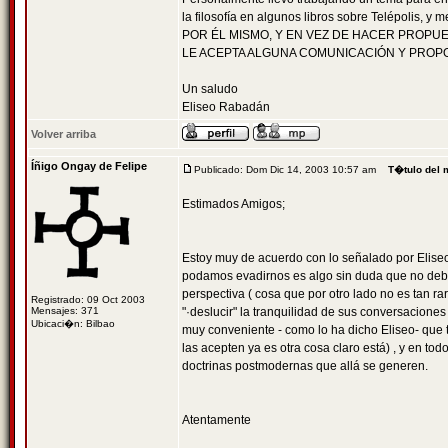
la filosofía en algunos libros sobre Telépo
POR ÉL MISMO, Y EN VEZ DE HACER PROPUEST
LE ACEPTA ALGUNA COMUNICACIÓN Y PROPO
Un saludo
Eliseo Rabadán
Volver arriba
Íñigo Ongay de Felipe
Publicado: Dom Dic 14, 2003 10:57 am
T�tulo del 
Estimados Amigos;
Estoy muy de acuerdo con lo señalado por Elise
podamos evadirnos es algo sin duda que no deb
perspectiva ( cosa que por otro lado no es tan rar
Registrado: 09 Oct 2003
Mensajes: 371
"·deslucir" la tranquilidad de sus conversacione
Ubicaci�n: Bilbao
muy conveniente - como lo ha dicho Eliseo- que
las acepten ya es otra cosa claro está) , y en to
doctrinas postmodernas que allá se generen.
Atentamente