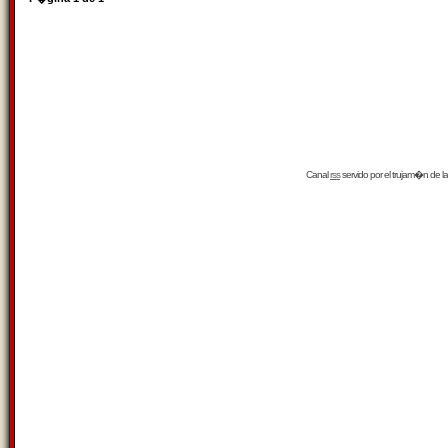
Canal
rss
servido por el
trujam�n
de la