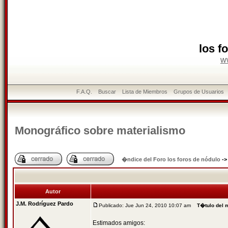
los f
w
F.A.Q.
Buscar
Lista de Miembros
Grupos de Usuarios
Monográfico sobre materialismo
�ndice del Foro los foros de nódulo
-
Autor
J.M. Rodríguez Pardo
Publicado: Jue Jun 24, 2010 10:07 am
T�tulo del 
Estimados amigos: