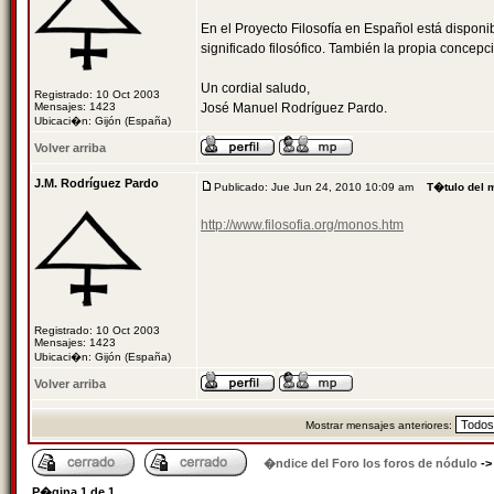
En el Proyecto Filosofía en Español está dispon
significado filosófico. También la propia concepc
Un cordial saludo,
Registrado: 10 Oct 2003
Mensajes: 1423
José Manuel Rodríguez Pardo.
Ubicaci�n: Gijón (España)
Volver arriba
J.M. Rodríguez Pardo
Publicado: Jue Jun 24, 2010 10:09 am
T�tulo del 
http://www.filosofia.org/monos.htm
Registrado: 10 Oct 2003
Mensajes: 1423
Ubicaci�n: Gijón (España)
Volver arriba
Mostrar mensajes anteriores:
�ndice del Foro los foros de nódulo
-
P�gina
1
de
1