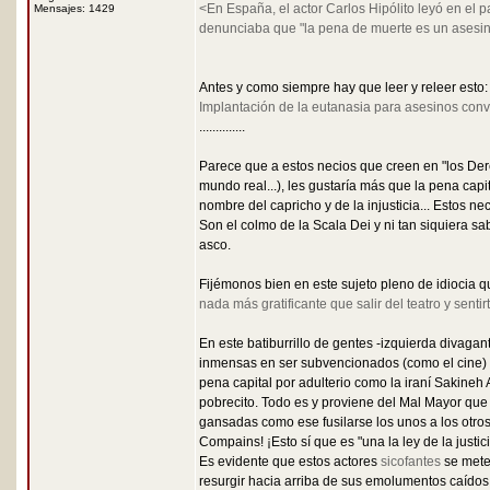
<En España, el actor Carlos Hipólito leyó en el p
Mensajes: 1429
denunciaba que "la pena de muerte es un asesina
Antes y como siempre hay que leer y releer esto
Implantación de la eutanasia para asesinos conv
..............
Parece que a estos necios que creen en "los Dere
mundo real...), les gustaría más que la pena cap
nombre del capricho y de la injusticia... Estos 
Son el colmo de la Scala Dei y ni tan siquiera sa
asco.
Fijémonos bien en este sujeto pleno de idiocia qu
nada más gratificante que salir del teatro y senti
En este batiburrillo de gentes -izquierda divag
inmensas en ser subvencionados (como el cine) p
pena capital por adulterio como la iraní Sakineh 
pobrecito. Todo es y proviene del Mal Mayor que
gansadas como ese fusilarse los unos a los otros 
Compains! ¡Esto sí que es "una la ley de la justici
Es evidente que estos actores
sicofantes
se mete
resurgir hacia arriba de sus emolumentos caídos 