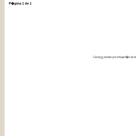
P�gina
1
de
1
Canal
rss
servido por el
trujam�n
de la