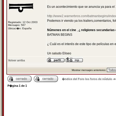
Es un acontecimiento que se anuncia ya para el
http://www2.warnerbros.com/batmanbegins/index
Podemos ir viendo ya los trailers,comentarios, fot
Registrado: 12 Oct 2003
Mensajes: 567
Ubicaci�n: España
Númenes en el cine
,
¿ religiones secundarias 
BATMAN BEGINS
¿ Cuál es el interés de este tipo de películas en
Un saludo Eliseo
Volver arriba
Mostrar mensajes anteriores:
�ndice del Foro los foros de nódulo
-
P�gina
1
de
1