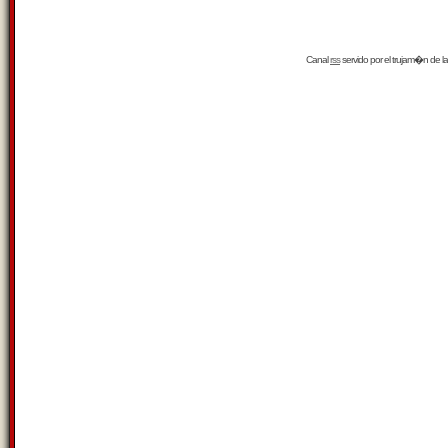
Canal
rss
servido por el
trujam�n
de la