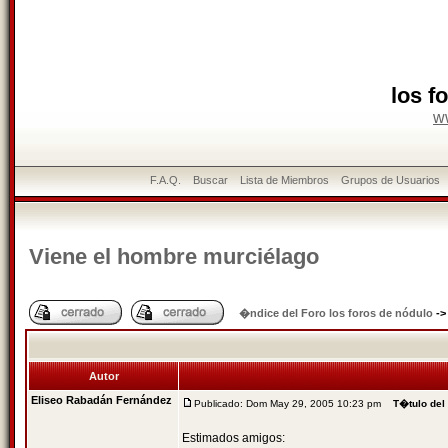
los f
w
F.A.Q.
Buscar
Lista de Miembros
Grupos de Usuarios
Viene el hombre murciélago
�ndice del Foro los foros de nódulo
-
Autor
Eliseo Rabadán Fernández
Publicado: Dom May 29, 2005 10:23 pm
T�tulo del
Estimados amigos: