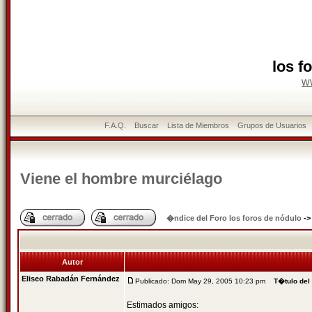
los f
w
F.A.Q.
Buscar
Lista de Miembros
Grupos de Usuarios
Viene el hombre murciélago
�ndice del Foro los foros de nódulo
-
Autor
Eliseo Rabadán Fernández
Publicado: Dom May 29, 2005 10:23 pm
T�tulo del
Estimados amigos: