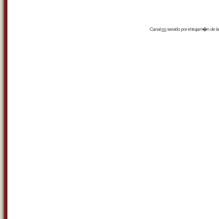
Canal
rss
servido por el
trujam�n
de la