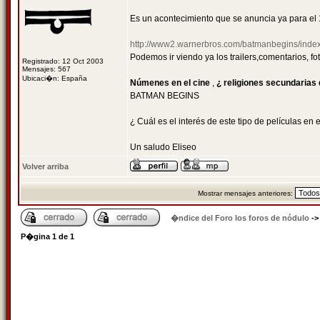
Es un acontecimiento que se anuncia ya para el
http://www2.warnerbros.com/batmanbegins/index
Podemos ir viendo ya los trailers,comentarios, fot
Registrado: 12 Oct 2003
Mensajes: 567
Ubicaci�n: España
Númenes en el cine
,
¿ religiones secundarias 
BATMAN BEGINS
¿ Cuál es el interés de este tipo de películas en
Un saludo Eliseo
Volver arriba
Mostrar mensajes anteriores:
�ndice del Foro los foros de nódulo
-
P�gina
1
de
1