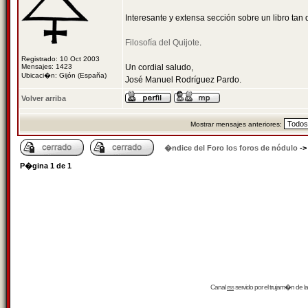
Interesante y extensa sección sobre un libro tan 
Filosofía del Quijote
.
Registrado: 10 Oct 2003
Mensajes: 1423
Un cordial saludo,
Ubicaci�n: Gijón (España)
José Manuel Rodríguez Pardo.
Volver arriba
Mostrar mensajes anteriores:
�ndice del Foro los foros de nódulo
-
P�gina
1
de
1
Canal
rss
servido por el
trujam�n
de la