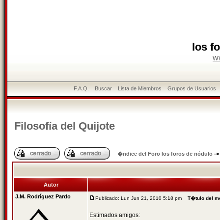
los f
w
F.A.Q.
Buscar
Lista de Miembros
Grupos de Usuarios
Filosofía del Quijote
�ndice del Foro los foros de nódulo
-
Autor
J.M. Rodríguez Pardo
Publicado: Lun Jun 21, 2010 5:18 pm
T�tulo del m
Estimados amigos: