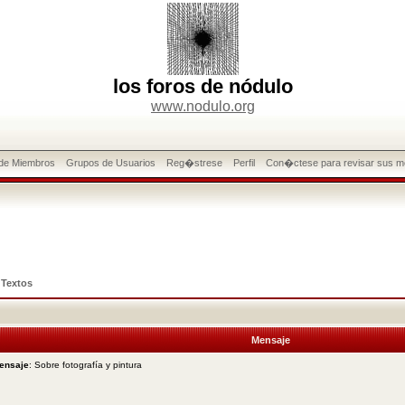
los foros de nódulo
www.nodulo.org
 de Miembros
Grupos de Usuarios
Reg�strese
Perfil
Con�ctese para revisar sus m
>
Textos
Mensaje
ensaje
: Sobre fotografía y pintura