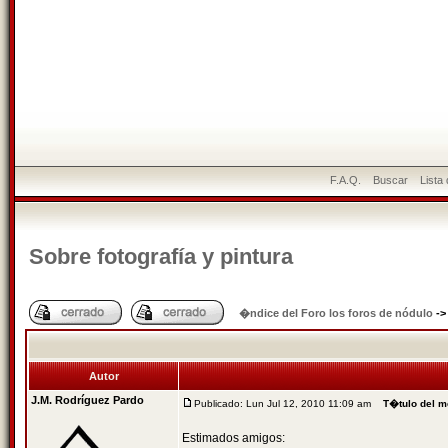
F.A.Q.
Buscar
Lista
Sobre fotografía y pintura
�ndice del Foro los foros de nódulo
-
Autor
J.M. Rodríguez Pardo
Publicado: Lun Jul 12, 2010 11:09 am
T�tulo del m
Estimados amigos: