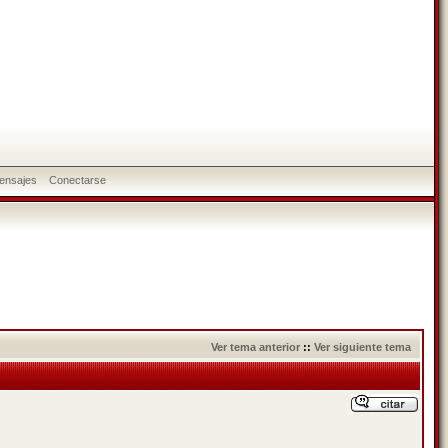
ensajes
Conectarse
Ver tema anterior
::
Ver siguiente tema