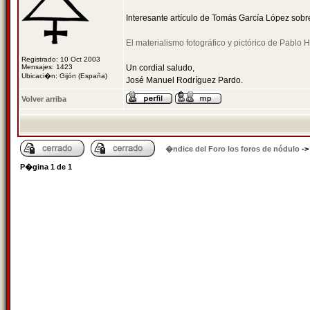
Interesante artículo de Tomás García López sobre 
El materialismo fotográfico y pictórico de Pablo H
Registrado: 10 Oct 2003
Mensajes: 1423
Un cordial saludo,
Ubicaci�n: Gijón (España)
José Manuel Rodríguez Pardo.
Volver arriba
�ndice del Foro los foros de nódulo
-
P�gina
1
de
1