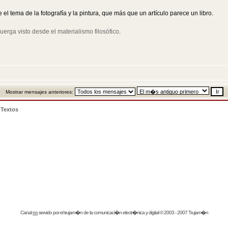
el tema de la fotografía y la pintura, que más que un artículo parece un libro.
uerga visto desde el materialismo filosófico
.
Mostrar mensajes anteriores:
>
Textos
Canal
rss
servido por el
trujam�n
de la comunicaci�n electr�nica y digital © 2003 - 2007 Trujam�n