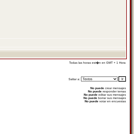
Todas las horas est�n en GMT + 1 Hora
Saltar a:
No puede
crear mensajes
No puede
responder temas
No puede
editar sus mensajes
No puede
borrar sus mensajes
No puede
votar en encuestas