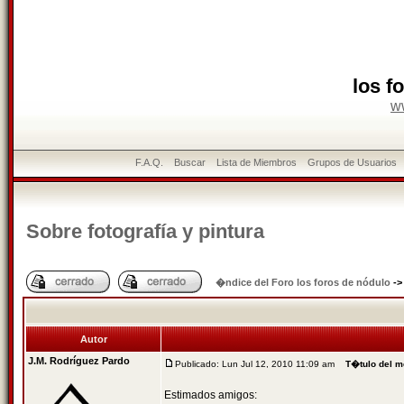
los f
w
F.A.Q.
Buscar
Lista de Miembros
Grupos de Usuarios
Sobre fotografía y pintura
�ndice del Foro los foros de nódulo
-
Autor
J.M. Rodríguez Pardo
Publicado: Lun Jul 12, 2010 11:09 am
T�tulo del m
Estimados amigos: