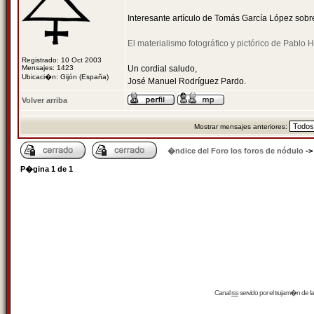
Interesante artículo de Tomás García López sobre 
El materialismo fotográfico y pictórico de Pablo H
Registrado: 10 Oct 2003
Mensajes: 1423
Un cordial saludo,
Ubicaci�n: Gijón (España)
José Manuel Rodríguez Pardo.
Volver arriba
Mostrar mensajes anteriores:
�ndice del Foro los foros de nódulo
-
P�gina
1
de
1
Canal
rss
servido por el
trujam�n
de la