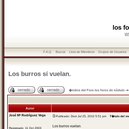
los f
w
F.A.Q.
Buscar
Lista de Miembros
Grupos de Usuarios
Los burros sí vuelan.
�ndice del Foro los foros de nódulo
-
Autor
José Mª Rodríguez Vega
Publicado: Dom Jul 25, 2010 5:51 pm
T�tulo del m
Los burros vuelan.
Registrado: 11 Oct 2003