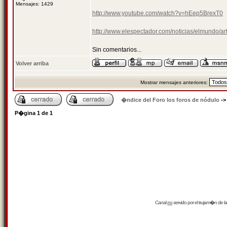
Mensajes: 1429
http://www.youtube.com/watch?v=hEep5BrexT0
http://www.elespectador.com/noticias/elmundo/ar
Sin comentarios...
Volver arriba
Mostrar mensajes anteriores:
�ndice del Foro los foros de nódulo
-
P�gina
1
de
1
Canal
rss
servido por el
trujam�n
de la