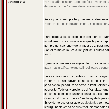
<En España, el actor Carlos Hipólito leyó en el p
Mensajes: 1429
denunciaba que "la pena de muerte es un asesina
Antes y como siempre hay que leer y releer esto
Implantación de la eutanasia para asesinos conv
..............
Parece que a estos necios que creen en "los Dere
mundo real...), les gustaría más que la pena cap
nombre del capricho y de la injusticia... Estos 
Son el colmo de la Scala Dei y ni tan siquiera sa
asco.
Fijémonos bien en este sujeto pleno de idiocia qu
nada más gratificante que salir del teatro y senti
En este batiburrillo de gentes -izquierda divag
inmensas en ser subvencionados (como el cine) p
pena capital por adulterio como la iraní Sakineh 
pobrecito. Todo es y proviene del Mal Mayor que
gansadas como ese fusilarse los unos a los otros 
Compains! ¡Esto sí que es "una la ley de la justici
Es evidente que estos actores
sicofantes
se mete
resurgir hacia arriba de sus emolumentos caídos 