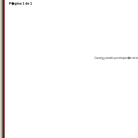
P�gina
1
de
1
Canal
rss
servido por el
trujam�n
de la