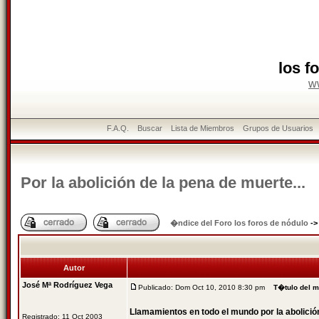
los f
w
F.A.Q.
Buscar
Lista de Miembros
Grupos de Usuarios
Por la abolición de la pena de muerte...
�ndice del Foro los foros de nódulo
-
Autor
José Mª Rodríguez Vega
Publicado: Dom Oct 10, 2010 8:30 pm
T�tulo del 
Llamamientos en todo el mundo por la abolició
Registrado: 11 Oct 2003