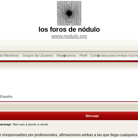
los foros de nódulo
www.nodulo.org
 de Miembros
Grupos de Usuarios
Reg�strese
Perfil
Con�ctese para revisar sus m
>
España
Mensaje
mensaje
: Nos van a poner a servir.
de irresponsables por profesionales, afirmaciones ambas a las que llega cualquier