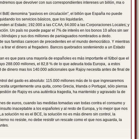
endremos que devolver con sus correspondientes intereses un billón, ma o
 el BdE denomina “pasivos en circulación”, el billón que España no puede
idando los servicios básicos, que los liquidarán.
ponden al Estado; 192.000 a las CCAA; 64.000 a las Corporaciones Locales; y
ención. Un país no puede pagar el 7% de interés en los bonos 10 años sin ser
sus blindajes y sus dos millones de paniaguados nombrados a dedo.
s de sus familias carecen de precedentes en el mundo democrático. Y mientras
ale a tirar el dinero al fregadero. Bancos quebrados sosteniendo a un Estado
inan es que para una mayoría de españoles es más importante el fútbol que el
ayo 288.000 millones, el 82,8 % de lo que adeuda toda Europa, a estos
 de dinero mas los 140.000 adicionales que Rajoy necesita antes de final de
ontrol del gasto es absoluto: 115.000 millones más de lo que ingresaremos
esita urgentemente una quita, como Grecia, Irlanda o Portugal, sólo piensa
gestión de Rajoy es una auténtica tragedia, ha mantenido y agravado la de
lones de euros, cuando las medidas tomadas van todas contra el consumo y
insulto inaceptable a los españoles y al resto de Europa, y lo mejor que nos
a solución no es el BCE, la solución no es más dinero sin control, la
no no resiste, no debe resistir un rescate como el que nos aguarda, la
antes.