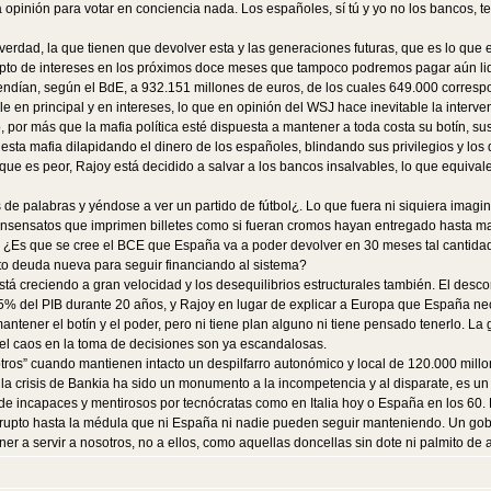
opinión para votar en conciencia nada. Los españoles, sí tú y yo no los bancos, t
 verdad, la que tienen que devolver esta y las generaciones futuras, que es lo que
pto de intereses en los próximos doce meses que tampoco podremos pagar aún liqu
cendían, según el BdE, a 932.151 millones de euros, de los cuales 649.000 corres
le en principal y en intereses, lo que en opinión del WSJ hace inevitable la interv
 por más que la mafia política esté dispuesta a mantener a toda costa su botín, 
esta mafia dilapidando el dinero de los españoles, blindando sus privilegios y lo
lo que es peor, Rajoy está decidido a salvar a los bancos insalvables, lo que equiv
 de palabras y yéndose a ver un partido de fútbol¿. Lo que fuera ni siquiera imag
 insensatos que imprimen billetes como si fueran cromos hayan entregado hasta m
a? ¿Es que se cree el BCE que España va a poder devolver en 30 meses tal cantidad
sto deuda nueva para seguir financiando al sistema?
á creciendo a gran velocidad y los desequilibrios estructurales también. El desc
5% del PIB durante 20 años, y Rajoy en lugar de explicar a Europa que España nec
ener el botín y el poder, pero ni tiene plan alguno ni tiene pensado tenerlo. La 
y el caos en la toma de decisiones son ya escandalosas.
tros” cuando mantienen intacto un despilfarro autonómico y local de 120.000 mil
la crisis de Bankia ha sido un monumento a la incompetencia y al disparate, es un 
de incapaces y mentirosos por tecnócratas como en Italia hoy o España en los 60. L
upto hasta la médula que ni España ni nadie pueden seguir manteniendo. Un gobier
r a servir a nosotros, no a ellos, como aquellas doncellas sin dote ni palmito de 