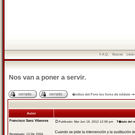
F.A.Q.
Buscar
Lista
Nos van a poner a servir.
�ndice del Foro los foros de nódulo
-
Autor
Francisco Sanz Vilanova
Publicado: Mar Jun 19, 2012 12:08 pm
T�tulo del 
Cuando se pide la intervención y la sustitución 
Registrado: 13 Dic 2004