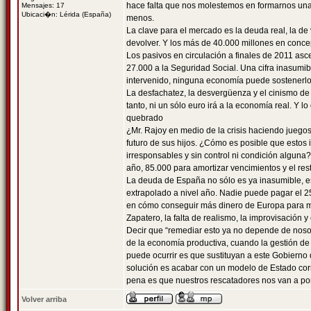
hace falta que nos molestemos en formarnos una 
Mensajes: 17
Ubicaci�n: Lérida (España)
menos.
La clave para el mercado es la deuda real, la de
devolver. Y los más de 40.000 millones en conce
Los pasivos en circulación a finales de 2011 as
27.000 a la Seguridad Social. Una cifra inasumib
intervenido, ninguna economía puede sostenerlo,
La desfachatez, la desvergüenza y el cinismo de 
tanto, ni un sólo euro irá a la economía real. Y 
quebrado
¿Mr. Rajoy en medio de la crisis haciendo juegos
futuro de sus hijos. ¿Cómo es posible que estos
irresponsables y sin control ni condición algun
año, 85.000 para amortizar vencimientos y el re
La deuda de España no sólo es ya inasumible, est
extrapolado a nivel año. Nadie puede pagar el 2
en cómo conseguir más dinero de Europa para mant
Zapatero, la falta de realismo, la improvisación 
Decir que “remediar esto ya no depende de noso
de la economía productiva, cuando la gestión de 
puede ocurrir es que sustituyan a este Gobierno 
solución es acabar con un modelo de Estado corr
pena es que nuestros rescatadores nos van a pone
Volver arriba