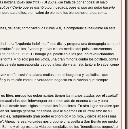
s bozal al buey que trilla»
(Dt 25,4). -Se trata de poner bozal al malo
sotros? Cierto que se escribió por nosotros, pues el que ara debe hacerlo
mpero para ellos, bien valen de ejemplo los bienes terrenales:
con la
as, del altar, como viven los curas. Así, la competencia ineludible en esta
idad de la "izquierda indefinida", nos dice y pregona una demagogia contra el
 revolución de los jóvenes y de las clases medias del país alcanzaremos
os de papá del 15M?
El halago y el pelotilleo a los pseudo revolucionarios
e forma. y no sólo por los votos, una gran minoría contra los botiflers, contra
a de esta nauseabunda ideología fascista y etarrista, tanto si lo sabe, como
 vez con "la casta" catalana mafiosamente burguesa y capitalista, que
sión y la traición como un verdadero negocio en la Nación que siempre
 es libre, porque los gobernantes tienen las manos atadas por el capital"
.
inmaculadas, que intervengan en el mercado de manera casta y pura.
ual desde hace siglos dominan los financieros. En otro lugar nos dice que
en su "huelga general indefinida- que le sigamos en el irrealismo de su
esto es, "adquiriendo gran poder económico y político, y cuyos abades más
io"
. Ahora, Teresa Forcades nos propone una vuelta a San Benito por medio
n Benito y el regreso a la vida contemplativa de los "benedictinos negros", o