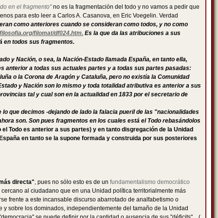
odo en el fragmento"
no es la fragmentación del todo y no vamos a pedir que
stenos para esto leer a Carlos A. Casanova, en Eric Voegelin. Verdad
sideran como anteriores cuando se consideran como todos, y no como
filosofia.org/filomat/df024.htm.
Es la que da las atribuciones a sus
á en todos sus fragmentos.
ado y Nación, o sea, la Nación-Estado llamada España, en tanto ella,
s anterior a todas sus actuales partes y a todas sus partes pasadas:
ataluña o la Corona de Aragón y Cataluña, pero no existía la Comunidad
Estado y Nación son lo mismo y toda totalidad atributiva es anterior a sus
vincias tal y cual son en la actualidad en 1833 por el secretario de
lo que decimos -dejando de lado la falacia pueril de las "nacionalidades
l ahora son. Son pues fragmentos en los cuales está el Todo rebasándolos
 el Todo es anterior a sus partes) y en tanto disgregación de la Unidad
 España en tanto se la supone formada y construida por sus posteriores
más directa"
, pues no sólo esto es de un
fundamentalismo democrático
 cercano al ciudadano que en una Unidad política territorialmente más
se frente a este incansable discurso abarrotado de analfabetismo o
al de y sobre los dominados, independientemente del tamaño de la Unidad
democracia" se puede definir por la cantidad o ausencia de sus "déficits"…(