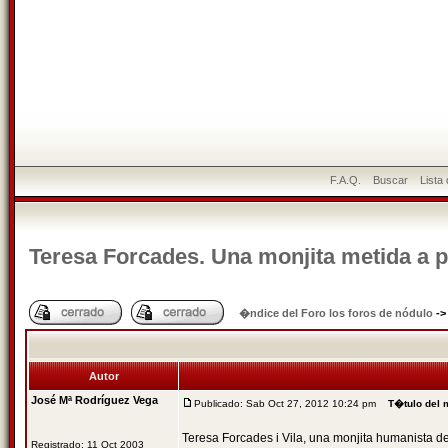
F.A.Q.
Buscar
Lista
Teresa Forcades. Una monjita metida a po
�ndice del Foro los foros de nódulo
-
Autor
José Mª Rodríguez Vega
Publicado: Sab Oct 27, 2012 10:24 pm
T�tulo del 
Teresa Forcades i Vila, una monjita humanista de 
Registrado: 11 Oct 2003