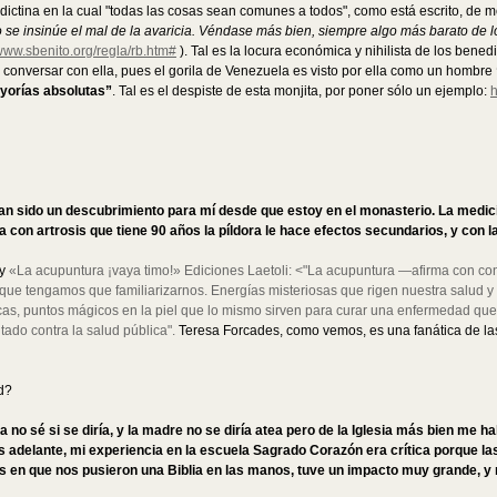
ictina en la cual "todas las cosas sean comunes a todos", como está escrito, de 
 se insinúe el mal de la avaricia. Véndase más bien, siempre algo más barato de l
/www.sbenito.org/regla/rb.htm#
). Tal es la locura económica y nihilista de los ben
 conversar con ella, pues el gorila de Venezuela es visto por ella como un hombre
ayorías absolutas”
. Tal es el despiste de esta monjita, por poner sólo un ejemplo:
h
han sido un descubrimiento para mí desde que estoy en el monasterio. La med
con artrosis que tiene 90 años la píldora le hace efectos secundarios, y co
y
«La acupuntura ¡vaya timo!» Ediciones Laetoli: <"La acupuntura —afirma con co
 lo que tengamos que familiarizarnos. Energías misteriosas que rigen nuestra salud y
as, puntos mágicos en la piel que lo mismo sirven para curar una enfermedad que 
tado contra la salud pública".
Teresa Forcades, como vemos, es una fanática de las
d?
 no sé si se diría, y la madre no se diría atea pero de la Iglesia más bien me 
s adelante, mi experiencia en la escuela Sagrado Corazón era crítica porque la
ias en que nos pusieron una Biblia en las manos, tuve un impacto muy grande, 