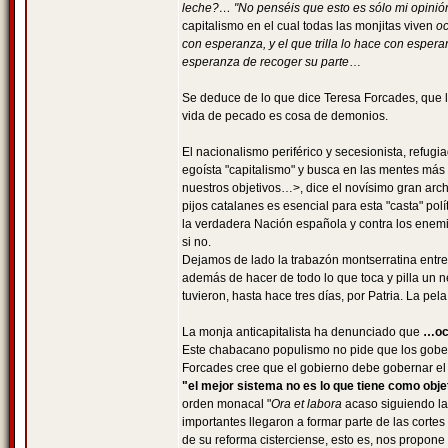
leche?… "No penséis que esto es sólo mi opinión,
capitalismo en el cual todas las monjitas viven
o
con esperanza, y el que trilla lo hace con espera
esperanza de recoger su parte
…
Se deduce de lo que dice Teresa Forcades, que la 
vida de pecado es cosa de demonios.
El nacionalismo periférico y secesionista, refug
egoísta "capitalismo" y busca en las mentes más 
nuestros objetivos…>, dice el novísimo gran arc
pijos catalanes es esencial para esta "casta" polí
la verdadera Nación española y contra los enemig
si no.
Dejamos de lado la trabazón montserratina entre 
además de hacer de todo lo que toca y pilla un n
tuvieron, hasta hace tres días, por Patria. La pela
La monja anticapitalista ha denunciado que
…occ
Este chabacano populismo no pide que los gober
Forcades cree que el gobierno debe gobernar el
"el mejor sistema no es lo que tiene como obje
orden monacal "
Ora et labora
acaso siguiendo la
importantes llegaron a formar parte de las cort
de su reforma cisterciense, esto es, nos propone 