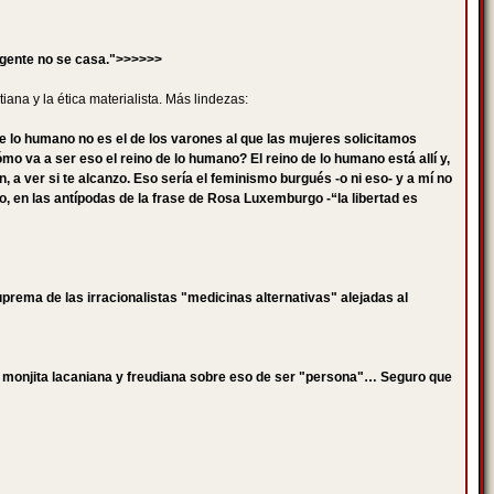
a gente no se casa.">>>>>>
iana y la ética materialista. Más lindezas:
e lo humano no es el de los varones al que las mujeres solicitamos
ómo va a ser eso el reino de lo humano? El reino de lo humano está allí y,
a ver si te alcanzo. Eso sería el feminismo burgués -o ni eso- y a mí no
 en las antípodas de la frase de Rosa Luxemburgo -“la libertad es
prema de las irracionalistas "medicinas alternativas" alejadas al
ta monjita lacaniana y freudiana sobre eso de ser "persona"… Seguro que