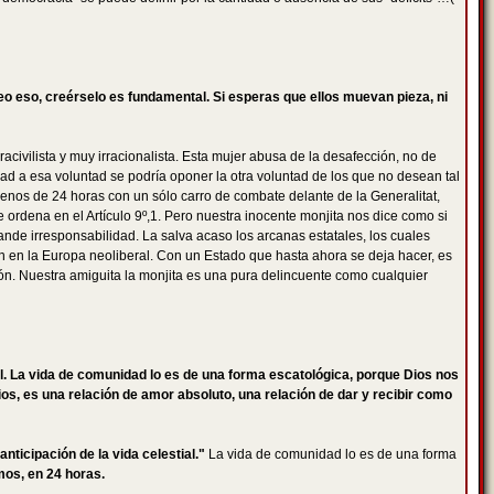
reo eso, creérselo es fundamental. Si esperas que ellos muevan pieza, ni
acivilista y muy irracionalista. Esta mujer abusa de la desafección, no de
ad a esa voluntad se podría oponer la otra voluntad de los que no desean tal
 menos de 24 horas con un sólo carro de combate delante de la Generalitat,
ordena en el Artículo 9º,1. Pero nuestra inocente monjita nos dice como si
nde irresponsabilidad. La salva acaso los arcanas estatales, los cuales
ón en la Europa neoliberal. Con un Estado que hasta ahora se deja hacer, es
ción. Nuestra amiguita la monjita es una pura delincuente como cualquier
l. La vida de comunidad lo es de una forma escatológica, porque Dios nos
os, es una relación de amor absoluto, una relación de dar y recibir como
ticipación de la vida celestial."
La vida de comunidad lo es de una forma
os, en 24 horas.