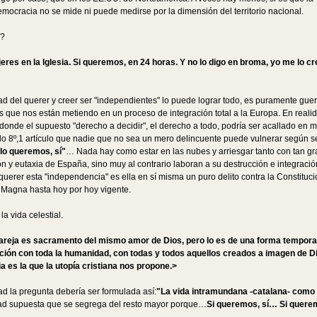
emocracia no se mide ni puede medirse por la dimensión del territorio nacional.
a?
eres en la Iglesia. Si queremos, en 24 horas. Y no lo digo en broma, yo me lo c
ad del querer y creer ser "independientes" lo puede lograr todo, es puramente guerr
s que nos están metiendo en un proceso de integración total a la Europa. En realid
l, donde el supuesto "derecho a decidir", el derecho a todo, podría ser acallado en
lo 8º,1 artículo que nadie que no sea un mero delincuente puede vulnerar según se 
 lo queremos, sí"
… Nada hay como estar en las nubes y arriesgar tanto con tan gra
ón y eutaxia de España, sino muy al contrario laboran a su destrucción e integraci
 querer esta "independencia" es ella en sí misma un puro delito contra la Constitu
 Magna hasta hoy por hoy vigente.
a vida celestial.
e pareja es sacramento del mismo amor de Dios, pero lo es de una forma tempora
ción con toda la humanidad, con todas y todos aquellos creados a imagen de Di
ria es la que la utopía cristiana nos propone.>
ad la pregunta debería ser formulada así:
"La vida intramundana -catalana- como an
dad supuesta que se segrega del resto mayor porque…
Si queremos, sí… Si querem