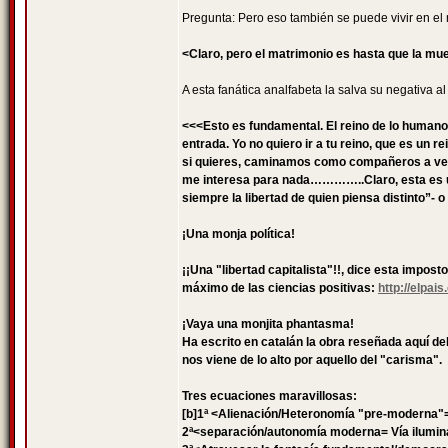
Pregunta: Pero eso también se puede vivir en el 
<Claro, pero el matrimonio es hasta que la mue
A esta fanática analfabeta la salva su negativa al
<<<Esto es fundamental. El reino de lo humano
entrada. Yo no quiero ir a tu reino, que es un 
si quieres, caminamos como compañeros a ver si
me interesa para nada…………..Claro, esta es una
siempre la libertad de quien piensa distinto”- 
¡Una monja política!
¡¡Una "libertad capitalista"!!, dice esta impo
máximo de las ciencias positivas:
http://elpa
¡Vaya una monjita phantasma!
Ha escrito en catalán la obra reseñada aquí d
nos viene de lo alto por aquello del "carisma".
Tres ecuaciones maravillosas:
[b]1ª <Alienación/Heteronomía "pre-moderna"= V
2ª<separación/autonomía moderna= Vía ilumin