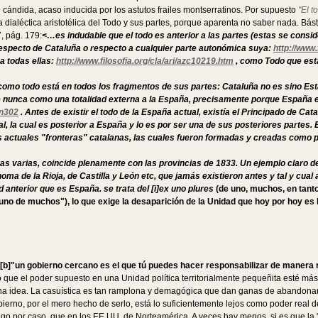
 cándida, acaso inducida por los astutos frailes montserratinos. Por supuesto
"El t
a dialéctica aristotélica del Todo y sus partes, porque aparenta no saber nada. Bá
, pág. 179:
<…es indudable que el todo es anterior a las partes (estas se con
respecto de Cataluña o respecto a cualquier parte autonómica suya:
http://www.
a todas ellas:
http://www.filosofia.org/cla/ari/azc10219.htm
, como Todo que est
o como todo está en todos los fragmentos de sus partes: Cataluña no es sino Est
nte nunca como una totalidad externa a la España, precisamente porque España e
kn302
. Antes de existir el todo de la España actual, existía el Principado de C
, la cual es posterior a España y lo es por ser una de sus posteriores partes. 
actuales "fronteras" catalanas, las cuales fueron formadas y creadas como pro
 varias, coincide plenamente con las provincias de 1833. Un ejemplo claro de 
ma de la Rioja, de Castilla y León etc, que jamás existieron antes y tal y cua
d anterior que es España. se trata del [i]ex uno plures
(de uno, muchos, en tanto
uno de muchos"), lo que exige la desaparición de la Unidad que hoy por hoy es
[b]"un gobierno cercano es el que tú puedes hacer responsabilizar de manera 
que el poder supuesto en una Unidad política territorialmente pequeñita esté más
rruna idea. La casuística es tan ramplona y demagógica que dan ganas de abandonar
gobierno, por el mero hecho de serlo, está lo suficientemente lejos como poder re
go por caso, que en los EE.UU. de Norteamérica. A veces hay menos, si es que la "