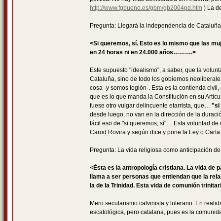
http://www.fgbueno.es/gbm/gb2004pd.htm
) La d
Pregunta: Llegará la independencia de Cataluñ
<Si queremos, sí. Esto es lo mismo que las muj
en 24 horas ni en 24.000 años……….>
Este supuesto "idealismo", a saber, que la volunt
Cataluña, sino de todo los gobiernos neoliberale
cosa -y somos legión-. Esta es la contienda civi
que es lo que manda la Constitución en su Artícu
fuese otro vulgar delincuente etarrista, que…
"si
desde luego, no van en la dirección de la duraci
fácil eso de "si queremos, sí"… Esta voluntad de
Carod Rovira y según dice y pone la Ley o Carta
Pregunta: La vida religiosa como anticipación de l
<Ésta es la antropología cristiana. La vida d
llama a ser personas que entiendan que la rela
la de la Trinidad. Esta vida de comunión trinita
Mero secularismo calvinista y luterano. En realid
escatológica, pero catalana, pues es la comuni