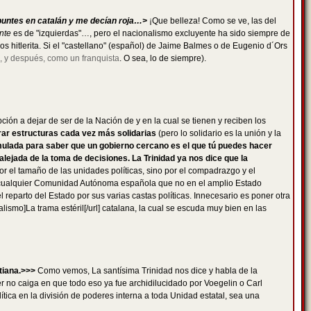
apuntes en catalán y me decían roja…>
¡Que belleza! Como se ve, las del
nte
es de "izquierdas"…, pero el nacionalismo excluyente ha sido siempre de
 hitlerita. Si el "castellano" (español) de Jaime Balmes o de Eugenio d´Ors
a, y después, como un franquista
. O sea, lo de siempre).
ción a dejar de ser de la Nación de y en la cual se tienen y reciben los
grar estructuras cada vez más solidarias
(pero lo solidario es la unión y la
umulada para saber que un gobierno cercano es el que tú puedes hacer
ejada de la toma de decisiones. La Trinidad ya nos dice que la
 el tamaño de las unidades políticas, sino por el compadrazgo y el
en cualquier Comunidad Autónoma española que no en el amplio Estado
eparto del Estado por sus varias castas políticas. Innecesario es poner otra
lismo]La trama estéril[/url] catalana, la cual se escuda muy bien en las
tiana.>>>
Como vemos, La santísima Trinidad nos dice y habla de la
er no caiga en que todo eso ya fue archidilucidado por Voegelin o Carl
ítica en la división de poderes interna a toda Unidad estatal, sea una