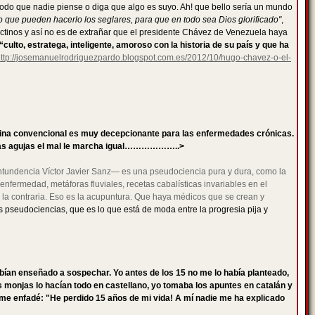
modo que nadie piense o diga que algo es suyo. Ah! que bello sería un mundo
o que pueden hacerlo los seglares, para que en todo sea Dios glorificado"
,
edictinos y así no es de extrañar que el presidente Chávez de Venezuela haya
“culto, estratega, inteligente, amoroso con la historia de su país y que ha
ttp://josemanuelrodriguezpardo.blogspot.com.es/2012/10/hugo-chavez-o-el-
icina convencional es muy decepcionante para las enfermedades crónicas.
n las agujas el mal le marcha igual………………..>
ntundencia Víctor Javier Sanz— es una pseudociencia pura y dura, como la
 enfermedad, metáforas fluviales, recetas cabalísticas invariables en el
la contraria. Eso es la acupuntura. Que haya médicos que se crean y
 pseudociencias, que es lo que está de moda entre la progresia pija y
habían enseñado a sospechar. Yo antes de los 15 no me lo había planteado,
s monjas lo hacían todo en castellano, yo tomaba los apuntes en catalán y
y me enfadé: "He perdido 15 años de mi vida! A mí nadie me ha explicado