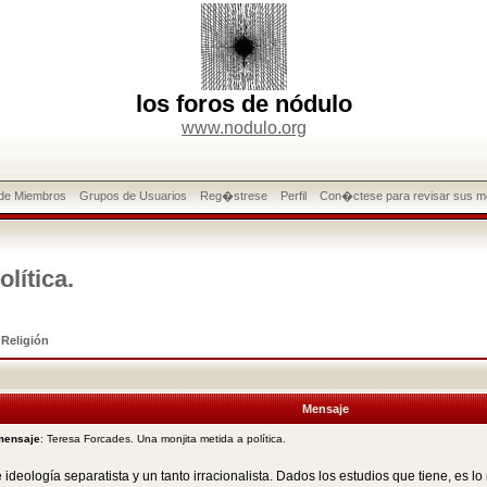
los foros de nódulo
www.nodulo.org
 de Miembros
Grupos de Usuarios
Reg�strese
Perfil
Con�ctese para revisar sus m
lítica.
>
Religión
Mensaje
mensaje
: Teresa Forcades. Una monjita metida a política.
ideología separatista y un tanto irracionalista. Dados los estudios que tiene, es l