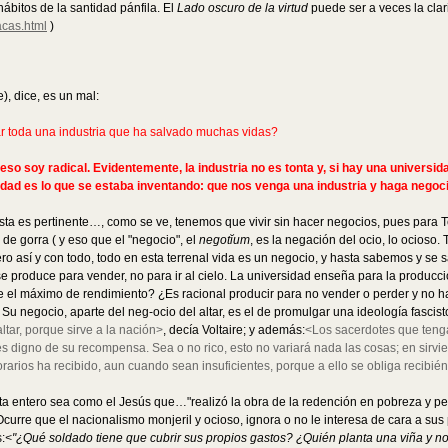
ábitos de la santidad pánfila. El
Lado oscuro de la virtud
puede ser a veces la clar
acas.html
)
), dice, es un mal:
r toda una industria que ha salvado muchas vidas?
so soy radical. Evidentemente, la industria no es tonta y, si hay una universid
nidad es lo que se estaba inventando: que nos venga una industria y haga nego
 esta es pertinente…, como se ve, tenemos que vivir sin hacer negocios, pues par
 de gorra ( y eso que el "negocio", el
negotĭum
, es la negación del ocio, lo ocioso.
ro así y con todo, todo en esta terrenal vida es un negocio, y hasta sabemos y se
e produce para vender, no para ir al cielo. La universidad enseña para la producci
e el máximo de rendimiento? ¿Es racional producir para no vender o perder y no ha
 Su negocio, aparte del neg-ocio del altar, es el de promulgar una ideología fasci
ltar, porque sirve a la nación>
, decía Voltaire; y además:
<Los sacerdotes que tengan
digno de su recompensa. Sea o no rico, esto no variará nada las cosas; en sirviendo
arios ha recibido, aun cuando sean insuficientes, porque a ello se obliga recibi
ntero sea como el Jesús que…"realizó la obra de la redención en pobreza y persecuci
Ocurre que el nacionalismo monjeril y ocioso, ignora o no le interesa de cara a su
:
<"¿Qué soldado tiene que cubrir sus propios gastos? ¿Quién planta una viña y n