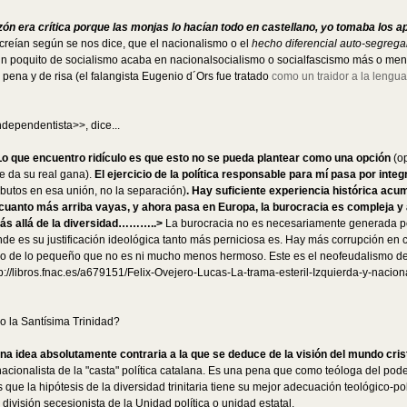
n era crítica porque las monjas lo hacían todo en castellano, yo tomaba los 
creían según se nos dice, que el nacionalismo o el
hecho diferencial auto-segrega
un poquito de socialismo acaba en nacionalsocialismo o socialfascismo más o menos
 pena y de risa (el falangista Eugenio d´Ors fue tratado
como un traidor a la lengu
dependentista>>, dice...
Lo que encuentro ridículo es que esto no se pueda plantear como una opción
(op
le da su real gana).
El ejercicio de la política responsable para mí pasa por inte
tributos en esa unión, no la separación)
. Hay suficiente experiencia histórica ac
uanto más arriba vayas, y ahora pasa en Europa, la burocracia es compleja y al
más allá de la diversidad………..>
La burocracia no es necesariamente generada por
nde es su justificación ideológica tanto más perniciosa es. Hay más corrupción 
mo de lo pequeño que no es ni mucho menos hermoso. Este es el neofeudalismo del r
p://libros.fnac.es/a679151/Felix-Ovejero-Lucas-La-trama-esteril-Izquierda-y-naciona
do la Santísima Trinidad?
una idea absolutamente contraria a la que se deduce de la visión del mundo cris
 nacionalista de la "casta" política catalana. Es una pena que como teóloga del pod
que la hipótesis de la diversidad trinitaria tiene su mejor adecuación teológico-pol
división secesionista de la Unidad política o unidad estatal.