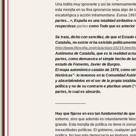
Una listilla muy ignorante y así de inmensamente
esta monjita en su fina ignorancia sepa algo de l
escatológica y acción intramundana. Eunsa 1997
partes…>, España es una totalidad atributiva 
respectivas
partes
como Todo que es anterior 
Se trata, dicho con sencillez, de que el Estad
Cataluña, no existe ni ha existido políticame
http://www.filosofia.org/cla/ari/azc10219.htm#
Autónoma de Cataluña, que es la realidad actual
partes, como demuestra el simple hecho de las 
estado de Fomento, Javier de Burgos.
El mapa autonómico catalán de 1978, como otras
históricas"- lo tenemos en la Comunidad Autóno
y absorbiéndolos en el ser de la propia totalida
política y no de su contrario
e pluribus unum
("
partes, lo cual es absurdo.
…………………….
Hay que fijarse en eso tan
fundamental
de que 
extremo, sino que además es rotundamente falso 
grande. Esta monjita de política no tiene ni zo
inexactitudes políticas. El gobierno, cualquier 
política. No hay más democracia en Andorra, pon