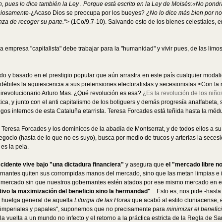
 pues lo dice también la Ley . Porque está escrito en la Ley de Moisés:«No pondrá
ciosamente
-¿Acaso Dios se preocupa por los bueyes?
¿No lo dice más bien por no
nza de recoger su parte.">
(1Co/9.7-10). Salvando esto de los bienes celestiales, e
empresa "capitalista" debe trabajar para la "humanidad" y vivir pues, de las limosn
iado y basado en el prestigio popular que aún arrastra en este país cualquier modal
débiles la aquiescencia a sus pretensiones electoralistas y secesionistas:<Con la
hirevolucionario Arturo Mas. ¿Qué revolución es esa?
¿Es la revolución de los niñ
tica, y junto con el anti capitalismo de los botiguers y demás progresía analfabeta, s
os internos de esta Cataluña etarrista. Teresa Forcades está teñida hasta la médul
Teresa Forcades y los dominicos de la abadía de Montserrat, y de todos ellos a su
egocio (hasta de lo que no es suyo), busca por medio de trucos y arterías la sece
 es la pela.
idente vive bajo "una dictadura financiera"
y asegura que
el "mercado libre no
nantes quiten sus corrompidas manos del mercado, sino que las metan limpias e 
 mercado sin que nuestros gobernantes estén atados por ese mismo mercado en el c
tivo la maximización del beneficio sino la hermandad"
…Esto es, nos pide -hasta 
 huelga general de aquella
Liturgia de las Horas
que acabó al estilo cluniacense, 
es imperiales y papales", suponemos que no precisamente para
minimizar el benefic
la vuelta a un mundo no infecto y el retorno a la práctica estricta de la Regla de Sa