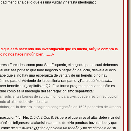
idad meridiana de lo que es una vulgar y nefasta ideología: (
ad que está haciendo una investigación que es buena, allí y le compra la
cio no nos hace ningún bien……..>
a Teresa Forcades, como para San Euquerio, el negocio por el cual debemos
 Tal vez sea por eso que todo negocio o negación del ocio, desvela el ocio
 sabe que si no hay una esperanza de venta y de un beneficio no hay
ón, no para el Adviento de la cursilería rampante. ¿Para qué
"se estaba
cer beneficios (¿capitalistas?)?. Esta forma progre de pensar no sólo es
stoide como es la ideología del segregacionismo separatista:
 suficientes bienes de su patrimonio para vivir, pueden recibir retribución
 al altar, debe vivir del altar.
éndolos; así lo declaró la sagrada congregación en 1625 por orden de Urbano
ón" (cf. Flp. 2, 6-7; 2 Cor. 8, 9), pero el que sirve al altar debe vivir del
s pánfilos feligreses catalanistas aquello de «No pondrás bozal al buey que
o come de sus frutos? ¿Quién apacienta un rebaño y no se alimenta de su