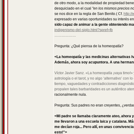
de otro modo, a la modalidad de propiedad bened
desquiciado en el cual
"en los mismos precios no
se nos dice en la regla de San Benito.( Cf.
http:/
expresado en varias oportunidades su interés en
sido capaz de animar a la gente obteniendo m
indigenismo-del-siglo.html?spref=fb
………………
Pregunta: ¿Qué piensa de la homeopatía?
<La homeopatía y las medicinas alternativas 
Además, ahora soy acupuntora. A una hermana 
Víctor Javier Sanz. «La homeopatía ¡vaya timo!»
astrología o el tarot, y no algo ‘alternativo’ con
tiempo, vaguedades y contradicciones diagnóstic
propalen tales barbaridades es un auténtico aten
racionalmente nula.
Pregunta: Sus padres no eran creyentes, ¿verda
<Mi padre se llamaba claramente ateo, ahora ya
me llevaron a una escuela laica y catalana. Má
me decían roja... Pero allí, en unas convivenc
esto!">