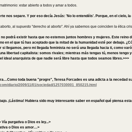
matrimonio: estar abierto a todos y amar a todos.
rte nos separe. Y por eso decía Jesús: 'No lo entendéis'. Porque, en el cielo, l
 aborto, al supuesto "derecho al aborto". Ahí ya sabemos que coinciden la ética crist
 no podrá existir hasta que no estemos juntos hombres y mujeres. Este reino d
reino en el que tú has aceptado que la mitad de la humanidad esté por debajo. ¿C
 llegamos, pero mi llegada feminista no será una llegada hacia ti, como varón, 
 libertad capitalista: somos rivales; mientras más tengas tú, menos tengo yo,
o el ideal anarquista de que nadie será libre hasta que todos seamos libres.>>>
stora…Como toda buena "progre", Teresa Forcades es una adicta a la necedad su
is.com/diario/2009/11/01/sociedad/1257030001_850215.html
ebajo. ¡Lástima! Hubiera sido muy interesante saber en español qué piensa es
ía purgativa o Dios es ley...>
ativa o Dios es amor…>