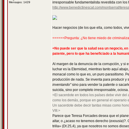
irresponsable fundamentalista revestida con los h
Mensajes: 1429
http://www.benedictinescat.com/montserrat/teres
Hacer negocios (de los que ella, como todos, vive
<<<<<<Pregunta: ¿No tiene miedo de criminaliza
<No puede ser que la salud sea un negocio, en e
patente, pero lo que ha beneficiado a la huma
Al margen de la denuncia de la corrupción, y si
luchar es la Eternidad, mientras tanto aquí abajo,
monacal como lo que es, un puro parasitismo. Pe
producción de nada. Se inventa para producir y s
inventando"
sino para vender la patente o sacarl
suicida, sino por completo irresponsable, ociosa.
<El sacerdote en todos los países debe vivir del a
como los demás, porque en general el operario es 
Un sacerdote debe decir tantas misas como honor
VIII.>
Parece que Teresa Forcades desea que el planeta e
altar, o ¿acaso no tenemos derecho (
exousia
)?. 
trilla» (Dt 25,4), ya que nosotros no somos dioses