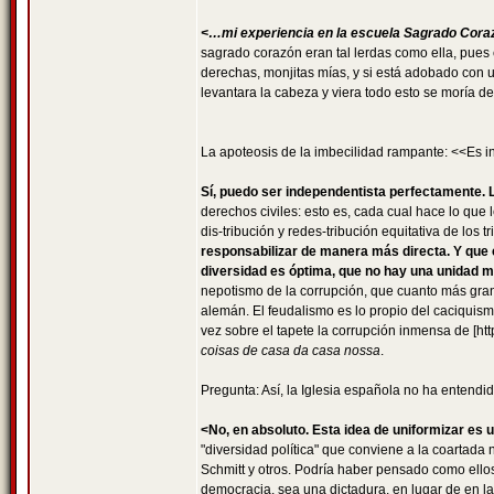
<…mi experiencia en la escuela Sagrado Corazó
sagrado corazón eran tal lerdas como ella, pues 
derechas, monjitas mías, y si está adobado con 
levantara la cabeza y viera todo esto se moría de
La apoteosis de la imbecilidad rampante: <<Es in
Sí, puedo ser independentista perfectamente. 
derechos civiles: esto es, cada cual hace lo que 
dis-tribución y redes-tribución equitativa de los 
responsabilizar de manera más directa. Y que c
diversidad es óptima, que no hay una unidad 
nepotismo de la corrupción, que cuanto más gra
alemán. El feudalismo es lo propio del caciquis
vez sobre el tapete la corrupción inmensa de [htt
coisas de casa da casa nossa
.
Pregunta: Así, la Iglesia española no ha entendi
<No, en absoluto. Esta idea de uniformizar es 
"diversidad política" que conviene a la coartada
Schmitt y otros. Podría haber pensado como ellos 
democracia, sea una dictadura, en lugar de en la 