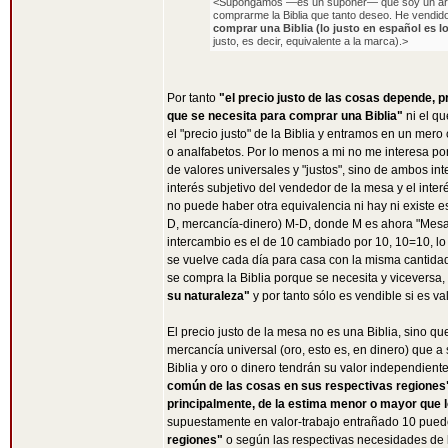
<Supongamos —es un suponer— que soy un artes
comprarme la Biblia que tanto deseo. He vendido
comprar una Biblia (lo justo en español es l
justo, es decir, equivalente a la marca).>
Por tanto
"el precio justo de las cosas depende, 
que se necesita para comprar una Biblia"
ni el q
el "precio justo" de la Biblia y entramos en un mero
o analfabetos. Por lo menos a mi no me interesa po
de valores universales y "justos", sino de ambos int
interés subjetivo del vendedor de la mesa y el inter
no puede haber otra equivalencia ni hay ni existe e
D, mercancía-dinero) M-D, donde M es ahora "Mesa p
intercambio es el de 10 cambiado por 10, 10=10, lo
se vuelve cada día para casa con la misma cantidad
se compra la Biblia porque se necesita y viceversa
su naturaleza"
y por tanto sólo es vendible si es va
El precio justo de la mesa no es una Biblia, sino q
mercancía universal (oro, esto es, en dinero) que 
Biblia y oro o dinero tendrán su valor independien
común de las cosas en sus respectivas regiones
principalmente, de la estima menor o mayor que 
supuestamente en valor-trabajo entrañado 10 pue
regiones"
o según las respectivas necesidades de 