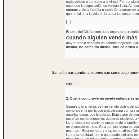
nada vicioso o contrario a la virtud. Por consigu
entonces la negociación se volverá lícita. Así o
sustento de la familia o también a socorrer a
que no falten a la vida de la patria las cosas n
[...]
El texto del Crisóstomo debe entenderse referid
cuando alguien vende más 
mayor precio después de haberlo mejorado, pare
mismo, no como fin último, sino en orden a 
Santo Tomás condena el beneficio como algo bueno 
Cita:
2. Que la compra-venta puede entenderse en 
Supuesto lo anterior, se han venido distinguiend
compra-venta por la que una persona compra aque
aquellas cosas que le sobran. Esta clase de com
enseñan comúnmente los doctores siguiendo a Ari
lucro, sino al conveniente sustento de la familia
en el sentido estricto. Otra compra-venta es aqu
más caro. Esta compra-venta, como afirma Crisó
la propia habilidad, por lo que puede incluirse 
mencionada en primer lugar, aunque, según pare