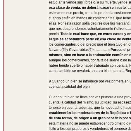
estudiante vende sus libros o, a su muerte, vende 
esa clase de venta, no deberá juzgarse injusto
. L
estimar en ese precio, como lo prueba la costumbr
cuando están en manos de comerciantes, que tiene 
ellas. Por esta razón solía decirse que las mercancí
que nos desprendemos voluntariamente (“ultroneas 
precio.
Todo lo cual hace que, en estos casos y en
el que se acostumbra pedir en esa clase de vent
los comerciantes, o del precio que el bien tuvo en o
Navarro[5] y Covarrubias[6]>................<
Porque el pr
mismos, sino en base a la estimación común en el
aunque los comerciantes, por falta de suerte o de 
haber tenido suerte o haber trabajado con pericia.
como también se revalorizan para él, no para la Re
9 Cuando un bien se introduce por vez primera en 
cuenta la calidad del bien
Cuando un bien se lleva por vez primera a una prov
cuenta la calidad del mismo, su utilidad, su escasez
tenerse en cuenta, además, que la novedad lo hace
establecerán los moderadores de la República 
de esta forma, de origen a un gran beneficio po
esta materia no se puede establecer otro criterio o re
lícito a los compradores y vendedores el ponerse d