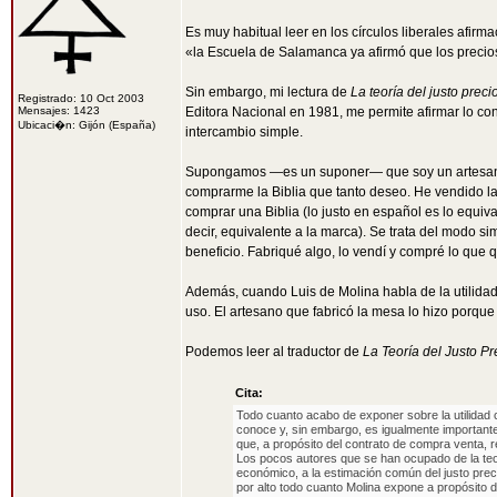
Es muy habitual leer en los círculos liberales afir
«la Escuela de Salamanca ya afirmó que los precio
Sin embargo, mi lectura de
La teoría del justo preci
Registrado: 10 Oct 2003
Mensajes: 1423
Editora Nacional en 1981, me permite afirmar lo co
Ubicaci�n: Gijón (España)
intercambio simple.
Supongamos —es un suponer— que soy un artesano 
comprarme la Biblia que tanto deseo. He vendido la 
comprar una Biblia (lo justo en español es lo equiv
decir, equivalente a la marca). Se trata del modo s
beneficio. Fabriqué algo, lo vendí y compré lo que
Además, cuando Luis de Molina habla de la utilidad, n
uso. El artesano que fabricó la mesa lo hizo porque 
Podemos leer al traductor de
La Teoría del Justo P
Cita:
Todo cuanto acabo de exponer sobre la utilidad c
conoce y, sin embargo, es igualmente importante
que, a propósito del contrato de compra venta, r
Los pocos autores que se han ocupado de la teorí
económico, a la estimación común del justo prec
por alto todo cuanto Molina expone a propósito d