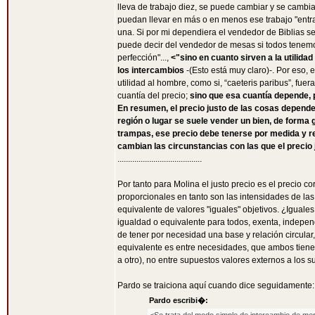
lleva de trabajo diez, se puede cambiar y se cambia
puedan llevar en más o en menos ese trabajo "entra
una. Si por mi dependiera el vendedor de Biblias 
puede decir del vendedor de mesas si todos tenemos
perfección"...,
<"sino en cuanto sirven a la utilid
los intercambios
-(Esto está muy claro)-. Por eso, 
utilidad al hombre, como si, “caeteris paribus”, fu
cuantía del precio;
sino que esa cuantía depende,
En resumen, el precio justo de las cosas depend
región o lugar se suele vender un bien, de forma g
trampas, ese precio debe tenerse por medida y reg
cambian las circunstancias con las que el precio j
........................................
Por tanto para Molina el justo precio es el precio co
proporcionales en tanto son las intensidades de las
equivalente de valores "iguales" objetivos. ¿Iguale
igualdad o equivalente para todos, exenta, indepe
de tener por necesidad una base y relación circular, 
equivalente es entre necesidades, que ambos tienen
a otro), no entre supuestos valores externos a los s
Pardo se traiciona aquí cuando dice seguidamente:
Pardo escribi�: