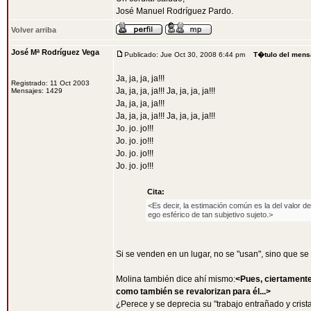
José Manuel Rodríguez Pardo.
Volver arriba
José Mª Rodríguez Vega
Publicado: Jue Oct 30, 2008 6:44 pm
T�tulo del mens
Ja, ja, ja, ja!!!
Registrado: 11 Oct 2003
Ja, ja, ja, ja!!! Ja, ja, ja, ja!!!
Mensajes: 1429
Ja, ja, ja, ja!!!
Ja, ja, ja, ja!!! Ja, ja, ja, ja!!!
Jo. jo. jo!!!
Jo. jo. jo!!!
Jo. jo. jo!!!
Jo. jo. jo!!!
Cita:
<Es decir, la estimación común es la del valor d
ego esférico de tan subjetivo sujeto.>
Si se venden en un lugar, no se "usan", sino que s
Molina también dice ahí mismo:
<Pues, ciertamente
como también se revalorizan para él...>
¿Perece y se deprecia su "trabajo entrañado y crist