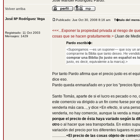
José Manuel Rodríguez Pardo.
Volver arriba
José Mª Rodríguez Vega
Publicado: Jue Oct 30, 2008 8:16 am
T�tulo del mens
<<<...Exponer la propiedad privada al riesgo de qu
Registrado: 11 Oct 2003
cosas que se hacen gratuitamente.>
(Juan de Medin
Mensajes: 1429
Pardo escribi�:
<Supongamos —es un suponer— que soy un artes
comprarme la Biblia que tanto deseo. He vendido
comprar una Biblia (lo justo en español es l
justo, es decir, equivalente a la marca).>
Por tanto Pardo afirma que el precio justo es el eq
dice eso.
Pardo queda enmarañado en y por los "precios fijos",
Santo Tomás, aparte de si el lucro es pecado o no, 
este comercio va dirigido a un fin como fuese por e
venderla más cara..., y dice:<En efecto, si una per
venderla, no hay comercio, aunque la venda a mayor
porque el precio de ésta haya variado según la dif
otro
o al hacer que sea transportada. En estos supues
variación del precio por los diferentes lugares ni p
...............
<El precio de las cosas objeto de comerci