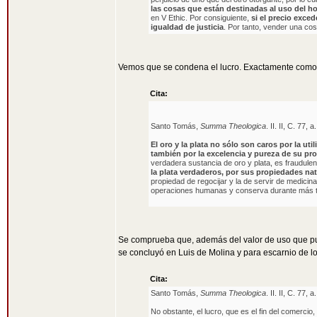
las cosas que están destinadas al uso del 
en V Ethic. Por consiguiente,
si el precio exced
igualdad de justicia
. Por tanto, vender una cos
Vemos que se condena el lucro. Exactamente como
Cita:
Santo Tomás,
Summa Theologica
. II. II, C. 77, a.
El oro y la plata no sólo son caros por la ut
también por la excelencia y pureza de su pr
verdadera sustancia de oro y plata, es fraudulent
la plata verdaderos, por sus propiedades nat
propiedad de regocijar y la de servir de medici
operaciones humanas y conserva durante más tie
Se comprueba que, además del valor de uso que pue
se concluyó en Luis de Molina y para escarnio de lo
Cita:
Santo Tomás,
Summa Theologica
. II. II, C. 77, a.
No obstante, el lucro, que es el fin del comerc