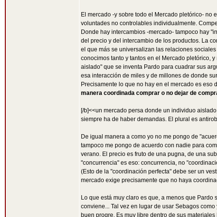
El mercado -y sobre todo el Mercado pletórico- no 
voluntades no controlables individualmente. Competi
Donde hay intercambios -mercado- tampoco hay "ind
del precio y del intercambio de los productos. La c
el que más se universalizan las relaciones sociale
conocimos tanto y tantos en el Mercado pletórico,
aislado" que se inventa Pardo para cuadrar sus arg
esa interacción de miles y de millones de donde sur
Precisamente lo que no hay en el mercado es eso 
manera coordinada comprar o no dejar de compr
[/b]<<un mercado persa donde un individuo aislado 
siempre ha de haber demandas. El plural es antiro
De igual manera a como yo no me pongo de "acuerdo"
tampoco me pongo de acuerdo con nadie para compr
verano. El precio es fruto de una pugna, de una su
"concurrencia" es eso: concurrencia, no "coordinaci
(Esto de la "coordinación perfecta" debe ser un ves
mercado exige precisamente que no haya coordinació
Lo que está muy claro es que, a menos que Pardo se
conviene... Tal vez en lugar de usar Sebagos como
buen progre. Es muy libre dentro de sus materiales