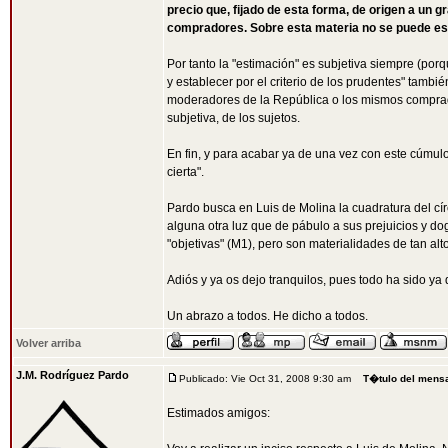
precio que, fijado de esta forma, de origen a un
compradores. Sobre esta materia no se puede estab
Por tanto la "estimación" es subjetiva siempre (porque
y establecer por el criterio de los prudentes" tambi
moderadores de la República o los mismos comprado
subjetiva, de los sujetos.
En fin, y para acabar ya de una vez con este cúmulo
cierta".
Pardo busca en Luis de Molina la cuadratura del cír
alguna otra luz que de pábulo a sus prejuicios y 
"objetivas" (M1), pero son materialidades de tan alt
Adiós y ya os dejo tranquilos, pues todo ha sido ya 
Un abrazo a todos. He dicho a todos.
Volver arriba
J.M. Rodríguez Pardo
Publicado: Vie Oct 31, 2008 9:30 am
T�tulo del mens
Estimados amigos: