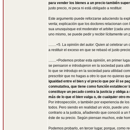
para vender los bienes a un precio también super
justo precio, ni peca ni está obligado a restituir.
Este argumento puede reforzarse aduciendo la expl
venta; explicación que los doctores relacionan con la
sua unusquisque est moderator et arbiter (cada uno 
uno mismo, se puede pedir y recibir lícitamente un pre
.........<5. La opinión del autor: Quien al celebrar 
a restituir el exceso en que se rebasó el justo precio.>.
.........<Podemos probar esta opinión, en primer l
se pensaron e introdujeron en la sociedad para utili
lo que se introdujo en la sociedad para utilidad co
prescribir que no hagas a otro lo que no quieras que
igualdad entre el bien y el precio que por él se p
conmutativa, que tiene como función establecer l
constituye un pecado contra la justicia y obliga a r
más de lo que el bien valga o, de cualquier otro
Por introspección, o también por experiencia de l
todos. Pero siendo en realidad un vicio, puede uno ad
contrario a la justicia, añadiendo que conoció a u
éste de su precio. Según piensan muchos, este hom
Podemos probarlo, en tercer lugar, porque, como rec