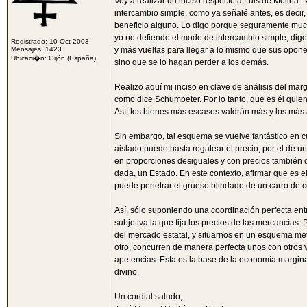
Voy a realizar un inciso respecto a Luis de Molina.
intercambio simple, como ya señalé antes, es deci
beneficio alguno. Lo digo porque seguramente muc
yo no defiendo el modo de intercambio simple, digo 
Registrado: 10 Oct 2003
Mensajes: 1423
y más vueltas para llegar a lo mismo que sus opone
Ubicaci�n: Gijón (España)
sino que se lo hagan perder a los demás.
Realizo aquí mi inciso en clave de análisis del m
como dice Schumpeter. Por lo tanto, que es él quien 
Así, los bienes más escasos valdrán más y los má
Sin embargo, tal esquema se vuelve fantástico en
aislado puede hasta regatear el precio, por el de u
en proporciones desiguales y con precios también d
dada, un Estado. En este contexto, afirmar que es el
puede penetrar el grueso blindado de un carro de 
Así, sólo suponiendo una coordinación perfecta ent
subjetiva la que fija los precios de las mercancía
del mercado estatal, y situarnos en un esquema met
otro, concurren de manera perfecta unos con otros y
apetencias. Esta es la base de la economía marginal
divino.
Un cordial saludo,