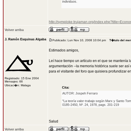
individuos.
http://symploke.trujaman.org/index.php?title=Ec
Volver arriba
J. Ramón Esquinas Algaba
Publicado: Lun Nov 10, 2008 10:04 pm
T�tulo del me
Estimados amigos,
Leí hace tiempo un artículo en el que se mantenía 
argumentación --la memoria histórica suele ser así 
para el visitante del foro que quisiera profundizar e
Registrado: 15 Ene 2004
Mensajes: 66
Ubicaci�n: Malaga
Cita:
AUTOR: Jospeh Ferraro
"La teoría valor-trabajo según Marx y Santo Tom
0185-2450, Nº. 24, 1978, pags. 201-219
Salud
Volver arriba