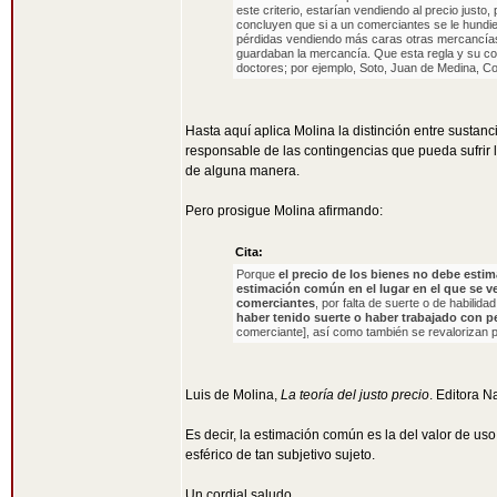
este criterio, estarían vendiendo al precio justo
concluyen que si a un comerciantes se le hundi
pérdidas vendiendo más caras otras mercancías e
guardaban la mercancía. Que esta regla y su co
doctores; por ejemplo, Soto, Juan de Medina, C
Hasta aquí aplica Molina la distinción entre sustan
responsable de las contingencias que pueda sufrir 
de alguna manera.
Pero prosigue Molina afirmando:
Cita:
Porque
el precio de los bienes no debe estim
estimación común en el lugar en el que se v
comerciantes
, por falta de suerte o de habilida
haber tenido suerte o haber trabajado con pe
comerciante], así como también se revalorizan pa
Luis de Molina,
La teoría del justo precio
. Editora N
Es decir, la estimación común es la del valor de us
esférico de tan subjetivo sujeto.
Un cordial saludo,