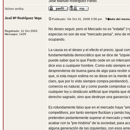
José Manuel Rodríguez Pardo.
Volver arriba
José Mª Rodríguez Vega
Publicado: Vie Oct 31, 2008 3:58 pm
T�tulo del mens
No deseo seguir, pero el Mercado no es "estatal" (<
Registrado: 11 Oct 2003
especias no son de ese "mercado persa", sino de mu
Mensajes: 1429
ocupando.
La causa es el deseo y el efecto el precio, igual co
fundamentalista democrático que se dice de "izquier
puede saber que lo que Pardo cede en un intercamb
dice eso a cualquier hombre. Como esto siempre es 
desprenderse de buena gana de algo para recibir ot
que, si esta mayor estima no se diese en la mente d
claro, que por lo visto siempre compra perdiendo!)..
comercio es natural, tal y como puede comprobar cua
cualquier ley u obstáculo artificial que impida que
derecho sagrado, sino que destruye una ganancia ine
Es rotundamente falso que en el mercado haya "armon
competitivos, por tanto siempre fluctúan y jamás ha
pretenden pedantemente superar el mercado y meter
acabar con la "pre-história" de la sociedad, para ac
alguna generación de las izquierdas, con esos arr