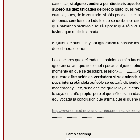
canónico,
si alguno vendiera por dieciséis aquello
superó las diez unidades de precio justo
, pues re
cuantía, pues, de lo contrario, si sólo pecó en la cua
debemos concluir que todo lo que se recibe por encima
que habiendo recibido dieciséis por lo que sólo vale
tuviera que restituirse nada.
6. Quien de buena fe y por ignorancia rebasase los l
descubriera el error
Los doctores que defienden la opinión común hacen 
ignorancia, aunque no cometa pecado alguno debido a
momento en que se descubra el error.>...................<
que esta afirmación es verdadera si se entiende 
pues interpretándola así sólo se estaría diciendo q
moderador y juez, debe decirse que la ley que esto
lo suyo en daño propio; pero el que sólo es mandata
equivocada la conclusión que afirma que el dueño de
http://www.eumed.net/cursecon/economistas/textos/
.......................................................
Pardo escribi�: