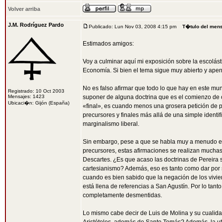
Volver arriba
J.M. Rodríguez Pardo
Publicado: Lun Nov 03, 2008 4:15 pm
T�tulo del men
Estimados amigos:
Voy a culminar aquí mi exposición sobre la escolást
Economía. Si bien el tema sigue muy abierto y apen
No es falso afirmar que todo lo que hay en este mun
Registrado: 10 Oct 2003
Mensajes: 1423
suponer de alguna doctrina que es el comienzo de ot
Ubicaci�n: Gijón (España)
«final», es cuando menos una grosera petición de pr
precursores y finales más allá de una simple iden
marginalismo liberal.
Sin embargo, pese a que se habla muy a menudo en la
precursores, estas afirmaciones se realizan muchas
Descartes. ¿Es que acaso las doctrinas de Pereira s
cartesianismo? Además, eso es tanto como dar por 
cuando es bien sabido que la negación de los vivie
está llena de referencias a San Agustín. Por lo tant
completamente desmentidas.
Lo mismo cabe decir de Luis de Molina y su cualid