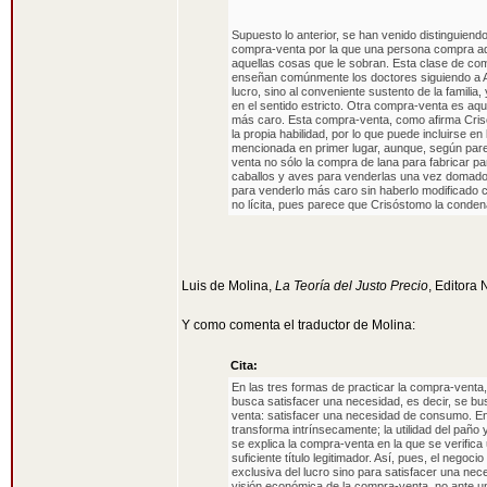
Supuesto lo anterior, se han venido distinguiend
compra-venta por la que una persona compra aque
aquellas cosas que le sobran. Esta clase de com
enseñan comúnmente los doctores siguiendo a Ari
lucro, sino al conveniente sustento de la familia
en el sentido estricto. Otra compra-venta es aqu
más caro. Esta compra-venta, como afirma Crisó
la propia habilidad, por lo que puede incluirse 
mencionada en primer lugar, aunque, según pare
venta no sólo la compra de lana para fabricar p
caballos y aves para venderlas una vez domados
para venderlo más caro sin haberlo modificado c
no lícita, pues parece que Crisóstomo la condena 
Luis de Molina,
La Teoría del Justo Precio
, Editora 
Y como comenta el traductor de Molina:
Cita:
En las tres formas de practicar la compra-venta, 
busca satisfacer una necesidad, es decir, se bus
venta: satisfacer una necesidad de consumo. En e
transforma intrínsecamente; la utilidad del paño 
se explica la compra-venta en la que se verifica
suficiente título legitimador. Así, pues, el nego
exclusiva del lucro sino para satisfacer una nec
visión económica de la compra-venta, no ante un