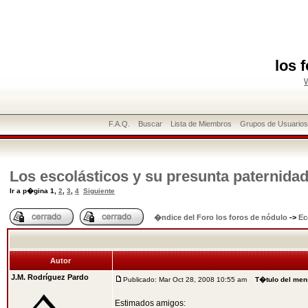
los 
F.A.Q.
Buscar
Lista de Miembros
Grupos de Usuario
Los escolásticos y su presunta paternida
Ir a p�gina
1
,
2
,
3
,
4
Siguiente
�ndice del Foro los foros de nódulo
->
Ec
Autor
J.M. Rodríguez Pardo
Publicado: Mar Oct 28, 2008 10:55 am
T�tulo del men
Estimados amigos: