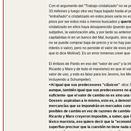
Con el argumento del "Trabajo cristalizado" no se
33 millones y luego otra vez haya bajado hasta el pr
"entrañado" o cristalizado en estos pisos varía no
pisos por ser estos más o menos buscados y
queri
cristalizado en ellos haya desaparecido (puesto que 
subjetivo, la valorización alta, y por tanto su anter
capitalistas ni en un banco del Mal, burgués, sino 
no se puede comprar baja de precio y si no hay para
interés o valor), pero no persiste el valor de esos p
que lo dice Molina!). Es un error inmenso creer que
El énfasis de Pardo en eso del "valor de uso" y la
Ricardo y Marx y de todo el marxismo) en que el val
valor de uso, y esto es falso para los Jevons, los M
incluyendo a Schumpeter).
<Al igual que sus predecesores "clásicos"
-dice 
aunque, también igual que sus predecesores no ac
suficiente- que el valor de cambio no es sino una 
Gossen- aspiraban a lo mismo, esto es, a demostra
mercancías que se impondrán en mercados concur
posibles de cambio en vez de razones de cambio 
Ricardo y Marx creyeron imposible, a saber, que 
léxico marxista, eso quiere decir que la "econo
superfluo precisar que la cuestión no tiene nada