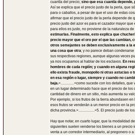
cuantía del precio;
sino que esa cuantía depende,
Así se explica que el precio justo de la perla, que 
para o caballos, a pesar de que el uso de estas co
afirmar que el precio justo de la perla depende de 
precio justo del azor es para el cazador mayor que e
para ellos es justo, no proviene de la naturaleza de
estimarlas. Finalmente, esto explica que chuchería
precio mayor que el oro por el que las cambian, c
otros semejantes se deben exclusivamente a la es
una cosa que otra
; y no parece deban condenarse 
sus respectivas regiones, aunque algunas veces pue
ya nos ocupamos al hablar de los esclavos.
En resu
hombres de cada región; y cuando en alguna regió
ello exista fraude, monopolio ni otras astucias o 
en esa región o lugar, siempre y cuando no cambian
baja.
>...............<como sucede con los detalles, 
en un lugar determinado hace que el precio de los
cantidad de dinero en un sitio, más aumenta su valo
Por ejemplo, si los frutos de la tierra abundasen en
esos frutos se venderán a un menor precio en la pr
dicha provincia.>..................<5. El precio justo
Hay que notar, en cuarto lugar, que la modalidad de 
siguientes suelen venderse los bienes a un precio 
venta a un corredor intermediario, al pregonero o a