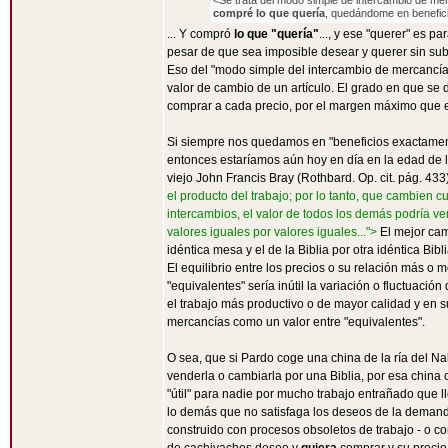
<Se trata del modo simple de intercambio de merc
compré lo que quería
, quedándome en benefic
... Y compró
lo que "quería"
..., y ese "querer" es p
pesar de que sea imposible desear y querer sin sub
Eso del "modo simple del intercambio de mercancías
valor de cambio de un artículo. El grado en que se
comprar a cada precio, por el margen máximo que e
Si siempre nos quedamos en "beneficios exactamente
entonces estaríamos aún hoy en día en la edad de la
viejo John Francis Bray (Rothbard. Op. cit. pág. 433)
el producto del trabajo; por lo tanto, que cambien cu
intercambios, el valor de todos los demás podría v
valores iguales por valores iguales...">
El mejor camb
idéntica mesa y el de la Biblia por otra idéntica Bibli
El equilibrio entre los precios o su relación más o m
"equivalentes" sería inútil la variación o fluctuac
el trabajo más productivo o de mayor calidad y en s
mercancías como un valor entre "equivalentes".
O sea, que si Pardo coge una china de la ría del Na
venderla o cambiarla por una Biblia, por esa china c
"útil" para nadie por mucho trabajo entrañado que ll
lo demás que no satisfaga los deseos de la deman
construido con procesos obsoletos de trabajo - o c