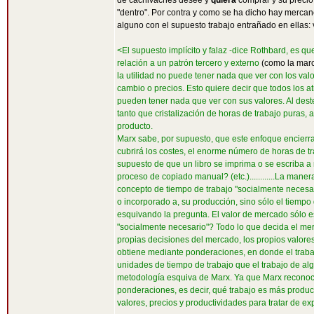
de cachivaches desee y
quiera
comprar y su precio
"dentro". Por contra y como se ha dicho hay mercan
alguno con el supuesto trabajo entrañado en ellas
<El supuesto implícito y falaz -dice Rothbard, es qu
relación a un patrón tercero y externo
(como la marc
la utilidad no puede tener nada que ver con los val
cambio o precios. Esto quiere decir que todos los at
pueden tener nada que ver con sus valores. Al dest
tanto que cristalización de horas de trabajo puras,
producto.
Marx sabe, por supuesto, que este enfoque encierra
cubrirá los costes, el enorme número de horas de t
supuesto de que un libro se imprima o se escriba a
proceso de copiado manual? (etc.)............La ma
concepto de tiempo de trabajo "socialmente necesar
o incorporado a, su producción, sino sólo el tiempo
esquivando la pregunta. El valor de mercado sólo e
"socialmente necesario"? Todo lo que decida el mer
propias decisiones del mercado, los propios valores
obtiene mediante ponderaciones, en donde el traba
unidades de tiempo de trabajo que el trabajo de al
metodología esquiva de Marx. Ya que Marx reconoc
ponderaciones, es decir, qué trabajo es más produc
valores, precios y productividades para tratar de e