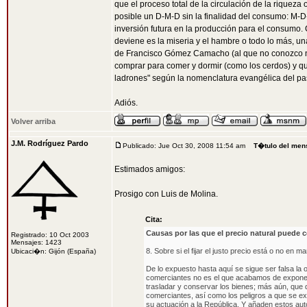
que el proceso total de la circulación de la rique
posible un D-M-D sin la finalidad del consumo: M-
inversión futura en la producción para el consumo. C
deviene es la miseria y el hambre o todo lo más, una
de Francisco Gómez Camacho (al que no conozco ni h
comprar para comer y dormir (como los cerdos) y que 
ladrones" según la nomenclatura evangélica del pas
Adiós.
Volver arriba
J.M. Rodríguez Pardo
Publicado: Jue Oct 30, 2008 11:54 am
T�tulo del men
Estimados amigos:
Prosigo con Luis de Molina.
Cita:
Causas por las que el precio natural puede c
Registrado: 10 Oct 2003
Mensajes: 1423
8. Sobre si el fijar el justo precio está o no en 
Ubicaci�n: Gijón (España)
De lo expuesto hasta aquí se sigue ser falsa la 
comerciantes no es el que acabamos de exponer,
trasladar y conservar los bienes; más aún, que d
comerciantes, así como los peligros a que se e
su actuación a la República. Y añaden estos aut