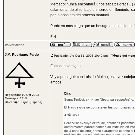
Mercado: nunca encontrará unos zapatos gratis... ¡
estar tomando el sol bajo un hórreo en Somiedo, sa
por lo obsoleto del proceso manual!
Pardo va más ciego que un besugo en el desierto del
FIN.
Volver arriba
J.M. Rodríguez Pardo
Publicado: Vie Oct 31, 2008 10:49 pm
T�tulo del men
Estimados amigos:
Voy a proseguir con Luis de Molina, esta vez cotej
ambos.
Cita:
Registrado: 10 Oct 2003
Mensajes: 1423
Suma Teológica - II-IIae (
Secunda secundae
) q.
Ubicaci�n: Gijón (España)
El fraude que se comete en las compraventa
Artículo 1.
Pero si se excluye el fraude, entonces podemos 
compraventa parece haber sido instituida en in
de la cosa del otro, como claramente expone el 
perjuicio de uno que del otro otorgante, por lo c