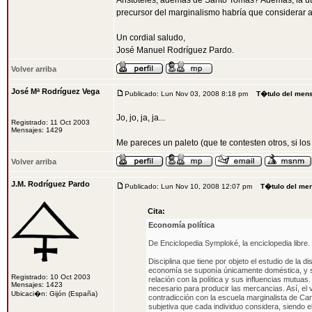
Aristóteles, además de Santo Tomás? Además, la uti
precursor del marginalismo habría que considerar a
Un cordial saludo,
José Manuel Rodríguez Pardo.
Volver arriba
José Mª Rodríguez Vega
Publicado: Lun Nov 03, 2008 8:18 pm
T�tulo del men
Jo, jo, ja, ja...
Registrado: 11 Oct 2003
Mensajes: 1429
Me pareces un paleto (que te contesten otros, si los
Volver arriba
J.M. Rodríguez Pardo
Publicado: Lun Nov 10, 2008 12:07 pm
T�tulo del me
Cita:
Economía política
De Enciclopedia Symploké, la enciclopedia libre.
Disciplina que tiene por objeto el estudio de la d
economía se suponía únicamente doméstica, y só
Registrado: 10 Oct 2003
relación con la política y sus influencias mutuas
Mensajes: 1423
necesario para producir las mercancias. Así, el
Ubicaci�n: Gijón (España)
contradicción con la escuela marginalista de Ca
subjetiva que cada individuo considera, siendo el