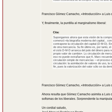
Francisco Gómez Camacho, «Introducción» a Luis 
Y, finalmente, la puntilla al marginalismo liberal:
Cita:
Supongamos ahora que esta visión de la comprav
comenzó «la biografía moderna del capital... con
contrapone la circulación del capital (D-M-D). E
de otra mercancía. Su fin último es, por tanto, e
el ciclo D-M-D arranca del polo del dinero para r
propio valor de cambio». Ls circulación de mercan
eso no puede extrañarnos que K. Marx recuerde y 
circulación simple de mercancías —el proceso d
circulación: la asimilación de valores de uso, la
fin, pues la valorización del valor sólo se da d
Francisco Gómez Camacho, «Introducción» a Luis 
Ahora resulta que Gómez Camacho asimila a Luis 
sofismas de los liberales. Sorprendente la manipula
Un cordial saludo,