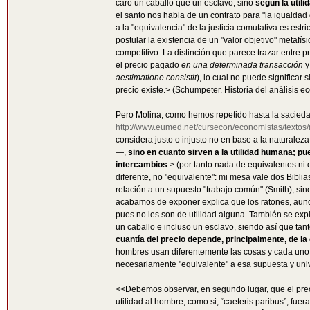
caro un caballo que un esclavo, sino
según la utili
el santo nos habla de un contrato para "la igualdad 
a la "equivalencia" de la justicia comutativa es es
postular la existencia de un "valor objetivo" metafí
competitivo. La distinción que parece trazar entre pr
el precio pagado
en una determinada transacción
y
aestimatione consistit
), lo cual no puede significar
precio existe.> (Schumpeter. Historia del análisis 
Pero Molina, como hemos repetido hasta la sacieda
http://www.eumed.net/cursecon/economistas/textos/
considera justo o injusto no en base a la naturalez
—,
sino en cuanto sirven a la utilidad humana; p
intercambios
.> (por tanto nada de equivalentes n
diferente, no "equivalente": mi mesa vale dos Bibli
relación a un supuesto "trabajo común" (Smith), sino
acabamos de exponer explica que los ratones, aunqu
pues no les son de utilidad alguna. También se exp
un caballo e incluso un esclavo, siendo así que tanto
cuantía del precio depende, principalmente, de l
hombres usan diferentemente las cosas y cada uno l
necesariamente "equivalente" a esa supuesta y univ
<<Debemos observar, en segundo lugar, que el prec
utilidad al hombre, como si, “caeteris paribus”, fu