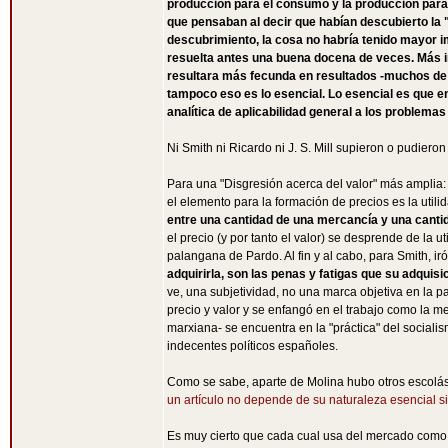
producción para el consumo y la producción para 
que pensaban al decir que habían descubierto la 
descubrimiento, la cosa no habría tenido mayor i
resuelta antes una buena docena de veces. Más im
resultara más fecunda en resultados -muchos de e
tampoco eso es lo esencial. Lo esencial es que en 
analítica de aplicabilidad general a los problem
Ni Smith ni Ricardo ni J. S. Mill supieron o pudiero
Para una "Disgresión acerca del valor" más amplia: 
el elemento para la formación de precios es la utili
entre una cantidad de una mercancía y una canti
el precio (y por tanto el valor) se desprende de la u
palangana de Pardo. Al fin y al cabo, para Smith, i
adquirirla, son las penas y fatigas que su adquis
ve, una subjetividad, no una marca objetiva en la 
precio y valor y se enfangó en el trabajo como la me
marxiana- se encuentra en la "práctica" del social
indecentes políticos españoles.
Como se sabe, aparte de Molina hubo otros escolást
un artículo no depende de su naturaleza esencial 
Es muy cierto que cada cual usa del mercado como 