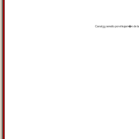
Canal
rss
servido por el
trujam�n
de la