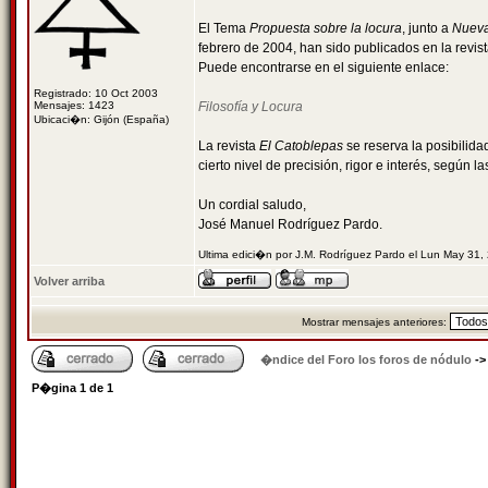
El Tema
Propuesta sobre la locura
, junto a
Nueva
febrero de 2004, han sido publicados en la revis
Puede encontrarse en el siguiente enlace:
Registrado: 10 Oct 2003
Mensajes: 1423
Filosofía y Locura
Ubicaci�n: Gijón (España)
La revista
El Catoblepas
se reserva la posibilid
cierto nivel de precisión, rigor e interés, según 
Un cordial saludo,
José Manuel Rodríguez Pardo.
Ultima edici�n por J.M. Rodríguez Pardo el Lun May 31,
Volver arriba
Mostrar mensajes anteriores:
�ndice del Foro los foros de nódulo
-
P�gina
1
de
1