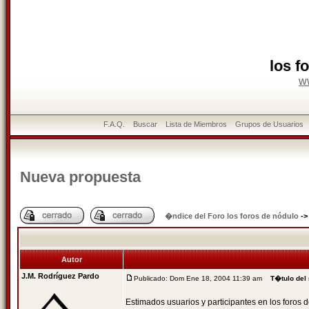
los f
w
F.A.Q.
Buscar
Lista de Miembros
Grupos de Usuarios
Nueva propuesta
�ndice del Foro los foros de nódulo
-
Autor
J.M. Rodríguez Pardo
Publicado: Dom Ene 18, 2004 11:39 am
T�tulo del
Estimados usuarios y participantes en los foros 