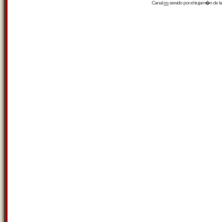
Canal
rss
servido por el
trujam�n
de la