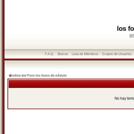
los f
w
F.A.Q.
Buscar
Lista de Miembros
Grupos de Usuarios
�ndice del Foro los foros de nódulo
No hay tem