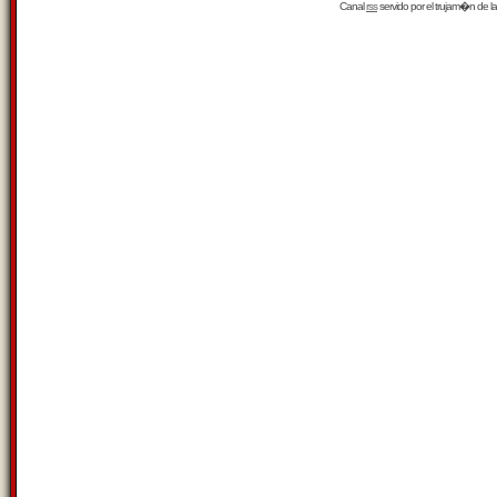
Canal
rss
servido por el
trujam�n
de la