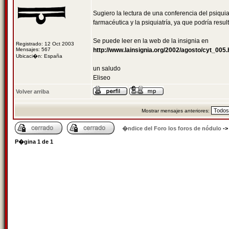
Sugiero la lectura de una conferencia del psiquiat
farmacéutica y la psiquiatría, ya que podría result
Se puede leer en la web de la insignia en
Registrado: 12 Oct 2003
Mensajes: 567
http://www.lainsignia.org/2002/agosto/cyt_005
Ubicaci�n: España
un saludo
Eliseo
Volver arriba
Mostrar mensajes anteriores:
�ndice del Foro los foros de nódulo
-
P�gina
1
de
1