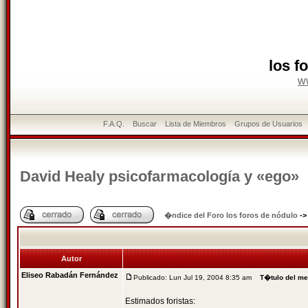
los f
w
F.A.Q.
Buscar
Lista de Miembros
Grupos de Usuarios
David Healy psicofarmacologí­a y «ego»
�ndice del Foro los foros de nódulo
-
Autor
Eliseo Rabadán Fernández
Publicado: Lun Jul 19, 2004 8:35 am
T�tulo del m
Estimados foristas: