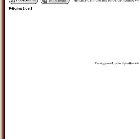
�ndice del Foro los foros de nódulo
-
P�gina
1
de
1
Canal
rss
servido por el
trujam�n
de la