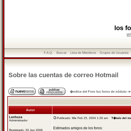
los f
w
F.A.Q.
Buscar
Lista de Miembros
Grupos de Usuarios
Sobre las cuentas de correo Hotmail
�ndice del Foro los foros de nódulo
-
Autor
Lechuza
Publicado: Mie Feb 25, 2004 1:26 am
T�tulo del m
Administrador
Estimados amigos de los foros:
Registrado: 20 Jun 2006