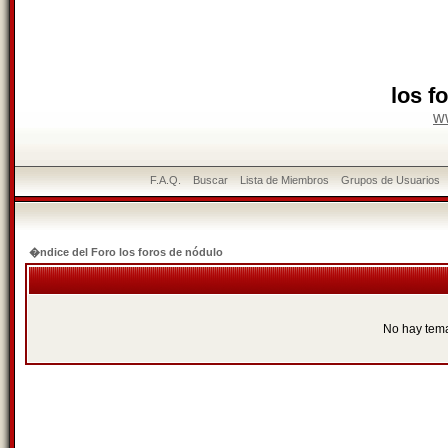
los f
w
F.A.Q.
Buscar
Lista de Miembros
Grupos de Usuarios
�ndice del Foro los foros de nódulo
No hay tem