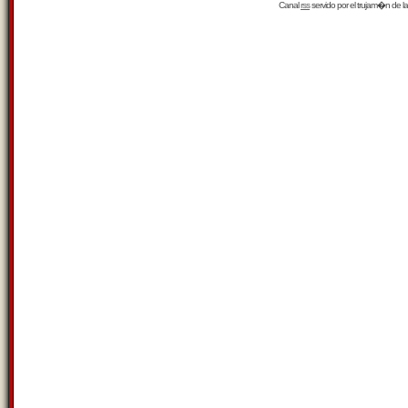
Canal
rss
servido por el
trujam�n
de la