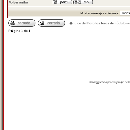
Volver arriba
Mostrar mensajes anteriores:
�ndice del Foro los foros de nódulo
-
P�gina
1
de
1
Canal
rss
servido por el
trujam�n
de la