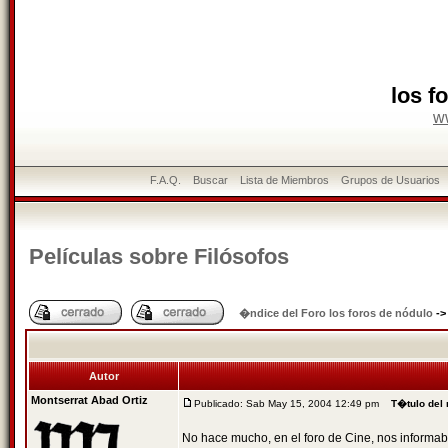
los f
w
F.A.Q.
Buscar
Lista de Miembros
Grupos de Usuarios
Películas sobre Filósofos
�ndice del Foro los foros de nódulo
-
Autor
Montserrat Abad Ortiz
Publicado: Sab May 15, 2004 12:49 pm
T�tulo del
No hace mucho, en el foro de Cine, nos informab