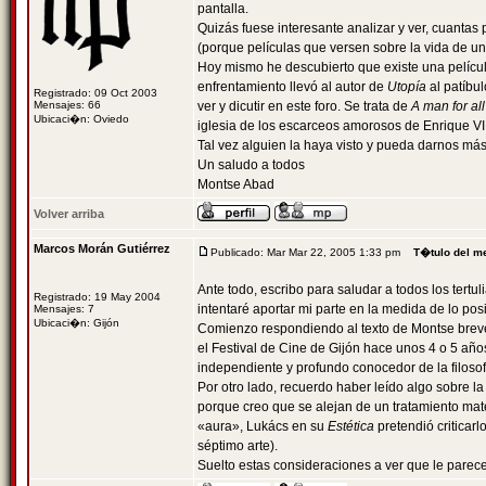
pantalla.
Quizás fuese interesante analizar y ver, cuantas 
(porque películas que versen sobre la vida de un 
Hoy mismo he descubierto que existe una película
enfrentamiento llevó al autor de
Utopía
al patíbul
Registrado: 09 Oct 2003
Mensajes: 66
ver y dicutir en este foro. Se trata de
A man for al
Ubicaci�n: Oviedo
iglesia de los escarceos amorosos de Enrique VII
Tal vez alguien la haya visto y pueda darnos má
Un saludo a todos
Montse Abad
Volver arriba
Marcos Morán Gutiérrez
Publicado: Mar Mar 22, 2005 1:33 pm
T�tulo del m
Ante todo, escribo para saludar a todos los tert
Registrado: 19 May 2004
intentaré aportar mi parte en la medida de lo posi
Mensajes: 7
Ubicaci�n: Gijón
Comienzo respondiendo al texto de Montse brevem
el Festival de Cine de Gijón hace unos 4 o 5 año
independiente y profundo conocedor de la filosof
Por otro lado, recuerdo haber leído algo sobre la
porque creo que se alejan de un tratamiento mate
«aura», Lukács en su
Estética
pretendió criticarl
séptimo arte).
Suelto estas consideraciones a ver que le parece