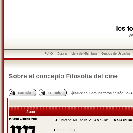
los f
w
F.A.Q.
Buscar
Lista de Miembros
Grupos de Usuarios
Sobre el concepto Filosofia del cine
�ndice del Foro los foros de nódulo
-
Autor
Bruno Cicero Poo
Publicado: Mie Dic 15, 2004 5:59 pm
T�tulo del me
Hola a todos: