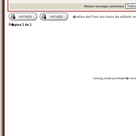
Mostrar mensajes anteriores:
�ndice del Foro los foros de nódulo
-
P�gina
1
de
1
Canal
rss
servido por el
trujam�n
de la